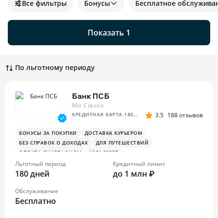
Все фильтры
Бонусы
Бесплатное обслужива
Показать 1
По льготному периоду
Банк ПСБ
Mir Classic
КРЕДИТНАЯ КАРТА 180 ДНЕЙ БЕЗ %
3.5
188 отзывов
БОНУСЫ ЗА ПОКУПКИ
ДОСТАВКА КУРЬЕРОМ
БЕЗ СПРАВОК О ДОХОДАХ
ДЛЯ ПУТЕШЕСТВИЙ
ОПЛАТА СМАРТФОНОМ
MIRACCEPT
БОНУСЫ ЗА МЕДИЦИНСКИЕ УСЛУГИ
Льготный период
Кредитный лимит
180 дней
до 1 млн ₽
Обслуживание
Бесплатно