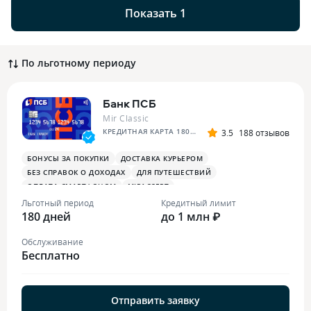
Показать 1
По льготному периоду
Банк ПСБ
Mir Classic
КРЕДИТНАЯ КАРТА 180 ДНЕЙ БЕЗ %
3.5
188 отзывов
БОНУСЫ ЗА ПОКУПКИ
ДОСТАВКА КУРЬЕРОМ
БЕЗ СПРАВОК О ДОХОДАХ
ДЛЯ ПУТЕШЕСТВИЙ
ОПЛАТА СМАРТФОНОМ
MIRACCEPT
БОНУСЫ ЗА МЕДИЦИНСКИЕ УСЛУГИ
Льготный период
Кредитный лимит
180 дней
до 1 млн ₽
Обслуживание
Бесплатно
Отправить заявку