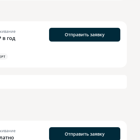
живание
Отправить заявку
₽ в год
EPT
живание
Отправить заявку
латно