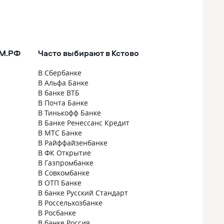
ОМ.РФ
Часто выбирают в Кстово
В Сбербанке
В Альфа Банке
В банке ВТБ
В Почта Банке
В Тинькофф Банке
В Банке Ренессанс Кредит
В МТС Банке
В Райффайзенбанке
В ФК Открытие
В Газпромбанке
В Совкомбанке
В ОТП Банке
В банке Русский Стандарт
В Россельхозбанке
В Росбанке
В банке Россия