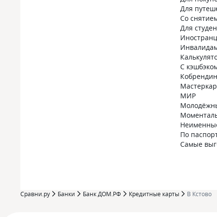
Для путеш
Со снятие
Для студе
Иностран
Инвалида
Калькулят
С кэшбэко
Кобрендин
Мастеркар
МИР
Молодёжн
Моментал
Неименны
По паспор
Самые вы
Сравни.ру
Банки
Банк ДОМ.РФ
Кредитные карты
В Кстово