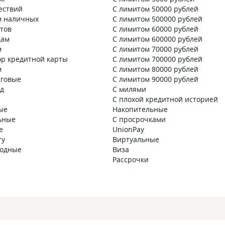
ествий
С лимитом 50000 рублей
м наличных
С лимитом 500000 рублей
нтов
С лимитом 60000 рублей
цам
С лимитом 600000 рублей
м
С лимитом 70000 рублей
ор кредитной карты
С лимитом 700000 рублей
м
С лимитом 80000 рублей
говые
С лимитом 90000 рублей
д
С милями
С плохой кредитной историей
ые
Накопительные
ьные
С просрочками
е
UnionPay
ту
Виртуальные
годные
Виза
Рассрочки