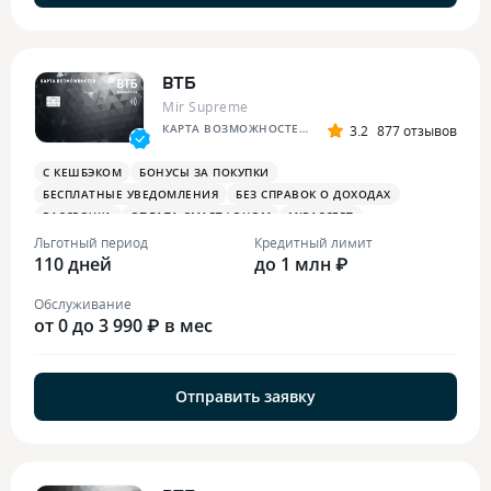
ВТБ
Mir Supreme
КАРТА ВОЗМОЖНОСТЕЙ ПРИВИЛЕГИЯ
3.2
877 отзывов
С КЕШБЭКОМ
БОНУСЫ ЗА ПОКУПКИ
БЕСПЛАТНЫЕ УВЕДОМЛЕНИЯ
БЕЗ СПРАВОК О ДОХОДАХ
РАССРОЧКА
ОПЛАТА СМАРТФОНОМ
MIRACCEPT
БИЗНЕС-ЗАЛЫ
БЕСПЛАТНАЯ ТУРИСТИЧЕСКАЯ СТРАХОВКА
Льготный период
Кредитный лимит
110 дней
БОНУСЫ В СУПЕРМАРКЕТАХ
БОНУСЫ ЗА РАЗВЛЕЧЕНИЯ
до 1 млн ₽
ПЛАТЕЖНЫЙ СТИКЕР
Обслуживание
от 0 до 3 990 ₽ в мес
Отправить заявку