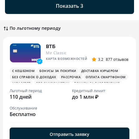
Показать 3
По льготному периоду
ВТБ
Mir Classic
КАРТА ВОЗМОЖНОСТЕЙ
3.2
877 отзывов
С КЕШБЭКОМ
БОНУСЫ ЗА ПОКУПКИ
ДОСТАВКА КУРЬЕРОМ
БЕЗ СПРАВОК О ДОХОДАХ
РАССРОЧКА
ОПЛАТА СМАРТФОНОМ
MIRACCEPT
ДЛЯ САМОЗАНЯТЫХ
БОНУСЫ ЗА РАЗВЛЕЧЕНИЯ
ПЛАТЕЖНЫЙ СТИКЕР
Льготный период
Кредитный лимит
110 дней
до 1 млн ₽
Обслуживание
Бесплатно
Отправить заявку