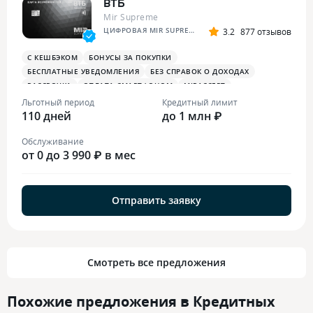
ВТБ
Mir Supreme
ЦИФРОВАЯ MIR SUPREME
3.2
877 отзывов
С КЕШБЭКОМ
БОНУСЫ ЗА ПОКУПКИ
БЕСПЛАТНЫЕ УВЕДОМЛЕНИЯ
БЕЗ СПРАВОК О ДОХОДАХ
РАССРОЧКА
ОПЛАТА СМАРТФОНОМ
MIRACCEPT
БИЗНЕС-ЗАЛЫ
БЕСПЛАТНАЯ ТУРИСТИЧЕСКАЯ СТРАХОВКА
Льготный период
Кредитный лимит
110 дней
БОНУСЫ В СУПЕРМАРКЕТАХ
БОНУСЫ ЗА РАЗВЛЕЧЕНИЯ
до 1 млн ₽
ПЛАТЕЖНЫЙ СТИКЕР
Обслуживание
от 0 до 3 990 ₽ в мес
Отправить заявку
Смотреть все предложения
Похожие предложения в Кредитных