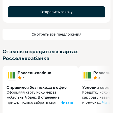
Отправить заявку
Смотреть все предложения
Отзывы о кредитных картах
Россельхозбанка
Россельхозбанк
Россельх
5
5
Справился без похода в офис
Условия хоро
Оформлял карту РСХБ через
Кредитку РСХБ оф
мобильный банк. В отделение
как сразу навали
пришел только забрать карт...
Читать
и ремонт...
Читат
Оформлял карту РСХБ через
Кредитку РСХБ оф
мобильный банк. В отделение
как сразу навали