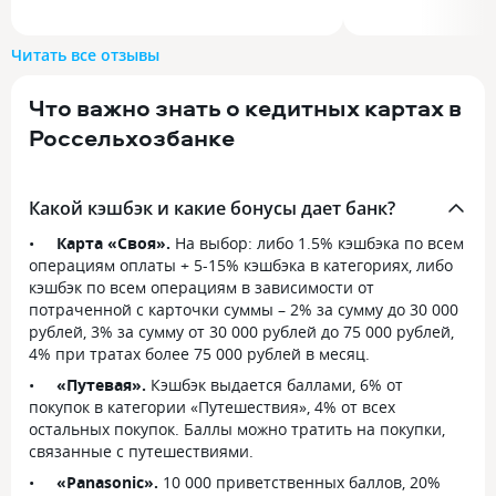
пришел только забрать карту
и ремонт машины
и то без очереди. Взял кредитку
нормальный, хва
Читать все отзывы
для ремонта дачи, сейчас оплачиваю
без оформления 
ей стройматериалы. Пока
без процентов р
Что важно знать о кедитных картах в
укладываюсь в срок без процентов,
распределить пл
поэтому переплаты нет
аккуратно, лишне
Россельхозбанке
Какой кэшбэк и какие бонусы дает банк?
Карта «Своя».
На выбор: либо 1.5% кэшбэка по всем
операциям оплаты + 5-15% кэшбэка в категориях, либо
кэшбэк по всем операциям в зависимости от
потраченной с карточки суммы – 2% за сумму до 30 000
рублей, 3% за сумму от 30 000 рублей до 75 000 рублей,
4% при тратах более 75 000 рублей в месяц.
«Путевая».
Кэшбэк выдается баллами, 6% от
покупок в категории «Путешествия», 4% от всех
остальных покупок. Баллы можно тратить на покупки,
связанные с путешествиями.
«Panasonic».
10 000 приветственных баллов, 20%