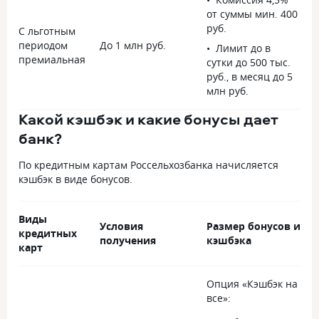
от суммы мин. 400
руб.
С льготным
периодом
До 1 млн руб.
1
Лимит до в
премиальная
сутки до 500 тыс.
руб., в месяц до 5
млн руб.
Какой кэшбэк и какие бонусы дает
банк?
По кредитным картам Россельхозбанка начисляется
кэшбэк в виде бонусов.
Виды
Условия
Размер бонусов и
кредитных
получения
кэшбэка
карт
Опция «Кэшбэк на
все»: