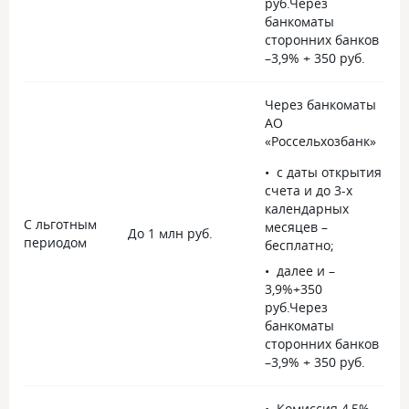
руб.Через
банкоматы
сторонних банков
–3,9% + 350 руб.
Через банкоматы
АО
«Россельхозбанк»
с даты открытия
счета и до 3-х
календарных
С льготным
месяцев –
До 1 млн руб.
Д
периодом
бесплатно;
далее и –
3,9%+350
руб.Через
банкоматы
сторонних банков
–3,9% + 350 руб.
Комиссия 4,5%