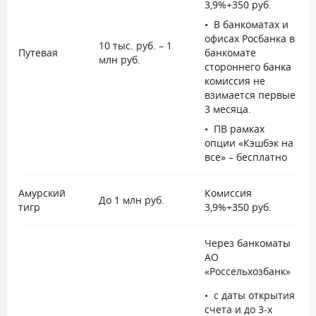
3,9%+350 руб.
В банкоматах и
офисах Росбанка в
10 тыс. руб. – 1
Путевая
банкомате
5
млн руб.
стороннего банка
комиссия не
взимается первые
3 месяца.
ПВ рамках
опции «Кэшбэк на
все» – бесплатно
Амурский
Комиссия
До 1 млн руб.
-
тигр
3,9%+350 руб.
Через банкоматы
АО
«Россельхозбанк»
с даты открытия
счета и до 3-х