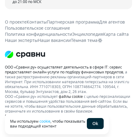
до 21:00 по МСК
О проекте
Контакты
Партнерская программа
Для агентов
Пользовательское соглашение
Политика конфиденциальности
Энциклопедия
Карта сайта
Наши эксперты
Наши вакансии
Тёмная тема
ООО «Сравни.ру» осуществляет деятельность в сфере IT: сервис
предоставляет онлайн-услуги по подбору финансовых продуктов
, а
также распространению рекламы организаций-партнеров в сети
Интернет.
При использовании материалов гиперссылка на sravni.ru
обязательна. ИНН 7710718303, ОГРН 1087746642774. 109544, г.
Москва, бульвар Энтузиастов, дом 2, 26 этаж.
ООО «Сравни.ру» использует
файлы cookie
с целью персонализации
сервисов и повышения удобства пользования веб-сайтом. Если вы
не хотите, чтобы ваши пользовательские данные обрабатывались,
ограничьте их использование в своём браузере.
Подробнее об условиях. Раскрытие информации
Мы используем
cookie
, чтобы показывать
Ok
вам подходящий контент