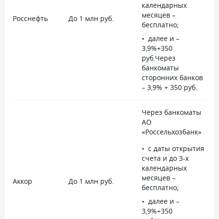
календарных
месяцев –
Росснефть
До 1 млн руб.
-
бесплатно;
далее и –
3,9%+350
руб.Через
банкоматы
сторонних банков
– 3,9% + 350 руб.
Через банкоматы
АО
«Россельхозбанк»
с даты открытия
счета и до 3-х
календарных
месяцев –
Аккор
До 1 млн руб.
5
бесплатно;
далее и –
3,9%+350