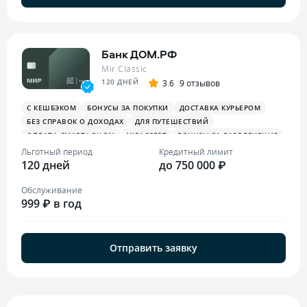
Банк ДОМ.РФ
Mir Classic
120 ДНЕЙ
3.6
9 отзывов
С КЕШБЭКОМ
БОНУСЫ ЗА ПОКУПКИ
ДОСТАВКА КУРЬЕРОМ
БЕЗ СПРАВОК О ДОХОДАХ
ДЛЯ ПУТЕШЕСТВИЙ
ОПЛАТА СМАРТФОНОМ
MIRACCEPT
БОНУСЫ ЗА РАЗВЛЕЧЕНИЯ
БОНУСЫ В РЕСТОРАНАХ
Льготный период
Кредитный лимит
120 дней
до 750 000 ₽
Обслуживание
999 ₽ в год
Отправить заявку