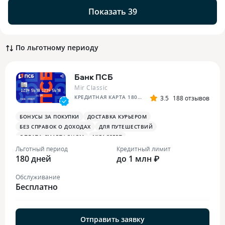
Показать 39
По льготному периоду
Банк ПСБ
Mir Classic
КРЕДИТНАЯ КАРТА 180 ДНЕЙ БЕЗ %
3.5
188 отзывов
БОНУСЫ ЗА ПОКУПКИ
ДОСТАВКА КУРЬЕРОМ
БЕЗ СПРАВОК О ДОХОДАХ
ДЛЯ ПУТЕШЕСТВИЙ
ОПЛАТА СМАРТФОНОМ
MIRACCEPT
БОНУСЫ ЗА МЕДИЦИНСКИЕ УСЛУГИ
Льготный период
Кредитный лимит
180 дней
до 1 млн ₽
Обслуживание
Бесплатно
Отправить заявку