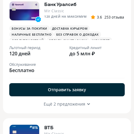
Банк Уралсиб
Mir Classic
120 ДНЕЙ НА МАКСИМУМ
3.6
253 отзыва
БОНУСЫ ЗА ПОКУПКИ
ДОСТАВКА КУРЬЕРОМ
НАЛИЧНЫЕ БЕСПЛАТНО
БЕЗ СПРАВОК О ДОХОДАХ
ДЛЯ ПУТЕШЕСТВИЙ
ОПЛАТА СМАРТФОНОМ
MIRACCEPT
Льготный период
Кредитный лимит
120 дней
до 5 млн ₽
Обслуживание
Бесплатно
Отправить заявку
Ещё 2 предложения
ВТБ
Mir Classic