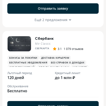
Отправить заявку
Ещё 2 предложения
Сбербанк
Mir Classic
СБЕРКАРТА
3.1
1 079 отзывов
БОНУСЫ ЗА ПОКУПКИ
ДОСТАВКА КУРЬЕРОМ
БЕСПЛАТНЫЕ УВЕДОМЛЕНИЯ
БЕЗ СПРАВОК О ДОХОДАХ
ДЛЯ ПУТЕШЕСТВИЙ
ОПЛАТА СМАРТФОНОМ
MIRACCEPT
БОНУСЫ В СУПЕРМАРКЕТАХ
ПЛАТЕЖНЫЙ СТИКЕР
Льготный период
Кредитный лимит
120 дней
до 1 млн ₽
Обслуживание
Бесплатно