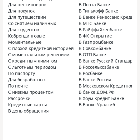
Для пенсионеров
В Почта Банке
Для покупок
В Тинькофф Банке
Для путешествий
В Банке Ренессанс Кредит
Со снятием наличных
В МТС Банке
Для студентов
В Райффайзенбанке
Кобрендинговые
В ФК Открытие
Моментальные
В Газпромбанке
С плохой кредитной историей
В Совкомбанке
С моментальным решением
В ОТП Банке
С кредитным лимитом
В банке Русский Стандарт
С льготным периодом
В Россельхозбанке
По паспорту
В Росбанке
Для безработных
В банке Россия
По почте
В Московском Кредитном Б
С низким процентом
В банке ДОМ.РФ
Рассрочки
В Хоум Кредит Банке
Кредитные карты
В Банке Уралсиб
В день обращения