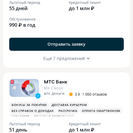
БОНУСЫ В РЕСТОРАНАХ
ПЛАТЕЖНЫЙ СТИКЕР
Льготный период
Кредитный лимит
55 дней
до 1 млн ₽
Обслуживание
990 ₽ в год
Отправить заявку
Ещё 7 предложений
МТС Банк
Mir Classic
МТС ДЕНЬГИ
3.9
1 060 отзывов
БОНУСЫ ЗА ПОКУПКИ
ДОСТАВКА КУРЬЕРОМ
БЕЗ СПРАВОК О ДОХОДАХ
РАССРОЧКА
ОПЛАТА СМАРТФОНОМ
MIRACCEPT
БОНУСЫ В РЕСТОРАНАХ
Льготный период
Кредитный лимит
51 день
до 1 млн ₽