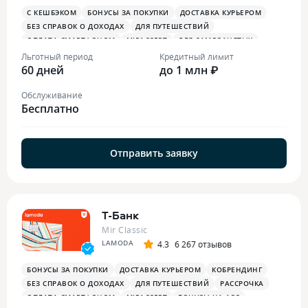
С КЕШБЭКОМ
БОНУСЫ ЗА ПОКУПКИ
ДОСТАВКА КУРЬЕРОМ
БЕЗ СПРАВОК О ДОХОДАХ
ДЛЯ ПУТЕШЕСТВИЙ
ОПЛАТА СМАРТФОНОМ
MIRACCEPT
ДЛЯ САМОЗАНЯТЫХ
ПЛАТЕЖНЫЙ СТИКЕР
Льготный период
Кредитный лимит
60 дней
до 1 млн ₽
Обслуживание
Бесплатно
Отправить заявку
Т-Банк
Mir Classic
LAMODA
4.3
6 267 отзывов
БОНУСЫ ЗА ПОКУПКИ
ДОСТАВКА КУРЬЕРОМ
КОБРЕНДИНГ
БЕЗ СПРАВОК О ДОХОДАХ
ДЛЯ ПУТЕШЕСТВИЙ
РАССРОЧКА
ОПЛАТА СМАРТФОНОМ
MIRACCEPT
БОНУСЫ НА АЗС