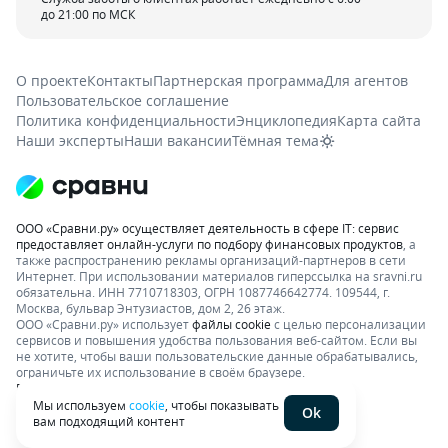
до 21:00 по МСК
О проекте
Контакты
Партнерская программа
Для агентов
Пользовательское соглашение
Политика конфиденциальности
Энциклопедия
Карта сайта
Наши эксперты
Наши вакансии
Тёмная тема
ООО «Сравни.ру» осуществляет деятельность в сфере IT: сервис
предоставляет онлайн-услуги по подбору финансовых продуктов
, а
также распространению рекламы организаций-партнеров в сети
Интернет.
При использовании материалов гиперссылка на sravni.ru
обязательна. ИНН 7710718303, ОГРН 1087746642774. 109544, г.
Москва, бульвар Энтузиастов, дом 2, 26 этаж.
ООО «Сравни.ру» использует
файлы cookie
с целью персонализации
сервисов и повышения удобства пользования веб-сайтом. Если вы
не хотите, чтобы ваши пользовательские данные обрабатывались,
ограничьте их использование в своём браузере.
Подробнее об условиях. Раскрытие информации
Мы используем
cookie
, чтобы показывать
Ok
вам подходящий контент