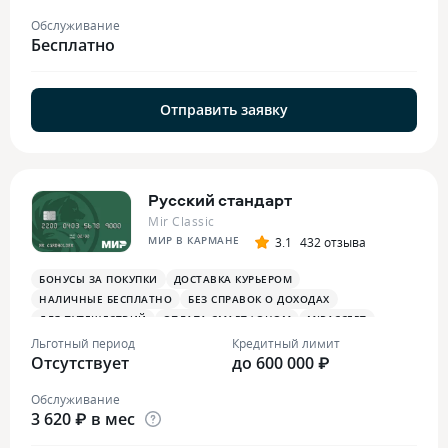
Обслуживание
Бесплатно
Отправить заявку
Русский стандарт
Mir Classic
МИР В КАРМАНЕ
3.1
432 отзыва
БОНУСЫ ЗА ПОКУПКИ
ДОСТАВКА КУРЬЕРОМ
НАЛИЧНЫЕ БЕСПЛАТНО
БЕЗ СПРАВОК О ДОХОДАХ
ДЛЯ ПУТЕШЕСТВИЙ
ОПЛАТА СМАРТФОНОМ
MIRACCEPT
ДЛЯ САМОЗАНЯТЫХ
БОНУСЫ В СУПЕРМАРКЕТАХ
Льготный период
Кредитный лимит
Отсутствует
ПЛАТЕЖНЫЙ СТИКЕР
до 600 000 ₽
Обслуживание
3 620 ₽ в мес