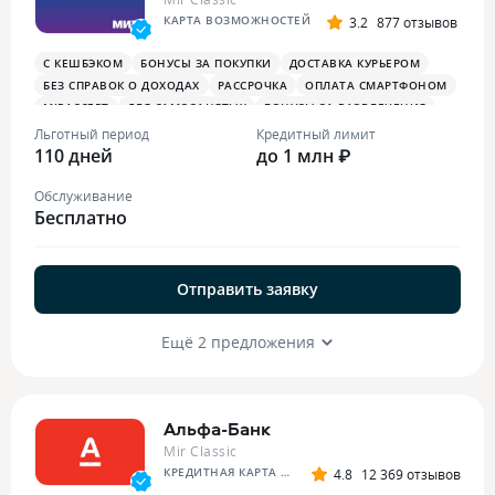
КАРТА ВОЗМОЖНОСТЕЙ
3.2
877 отзывов
С КЕШБЭКОМ
БОНУСЫ ЗА ПОКУПКИ
ДОСТАВКА КУРЬЕРОМ
БЕЗ СПРАВОК О ДОХОДАХ
РАССРОЧКА
ОПЛАТА СМАРТФОНОМ
MIRACCEPT
ДЛЯ САМОЗАНЯТЫХ
БОНУСЫ ЗА РАЗВЛЕЧЕНИЯ
ПЛАТЕЖНЫЙ СТИКЕР
Льготный период
Кредитный лимит
110 дней
до 1 млн ₽
Обслуживание
Бесплатно
Отправить заявку
Ещё 2 предложения
Альфа-Банк
Mir Classic
КРЕДИТНАЯ КАРТА АЛЬФА-БАНКА
4.8
12 369 отзывов