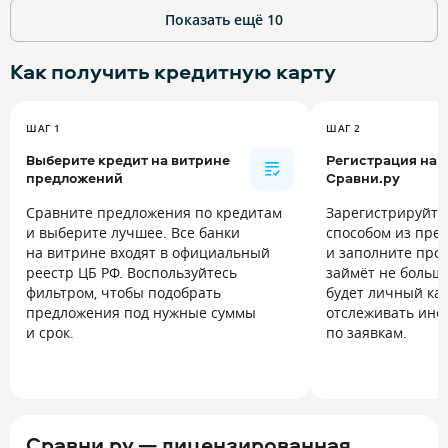
Показать ещё
10
Как получить
кредитную карту
ШАГ 1
ШАГ 2
Выберите кредит на витрине
Регистрация на
предложений
Сравни.ру
Сравните предложения по кредитам
Зарегистрируйт
и выберите лучшее. Все банки
способом из пре
на витрине входят в официальный
и заполните прос
реестр ЦБ РФ. Воспользуйтесь
займёт не больше
фильтром, чтобы подобрать
будет личный каб
предложения под нужные суммы
отслеживать инф
и срок.
по заявкам.
Сравни.ру — лицензированная