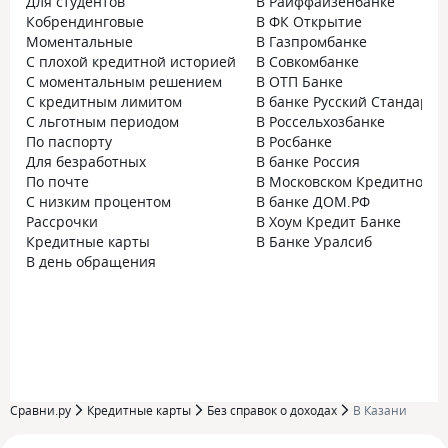
Для студентов
В Райффайзенбанке
Кобрендинговые
В ФК Открытие
Моментальные
В Газпромбанке
С плохой кредитной историей
В Совкомбанке
С моментальным решением
В ОТП Банке
С кредитным лимитом
В банке Русский Стандарт
С льготным периодом
В Россельхозбанке
По паспорту
В Росбанке
Для безработных
В банке Россия
По почте
В Московском Кредитном Б
С низким процентом
В банке ДОМ.РФ
Рассрочки
В Хоум Кредит Банке
Кредитные карты
В Банке Уралсиб
В день обращения
Сравни.ру
Кредитные карты
Без справок о доходах
В Казани