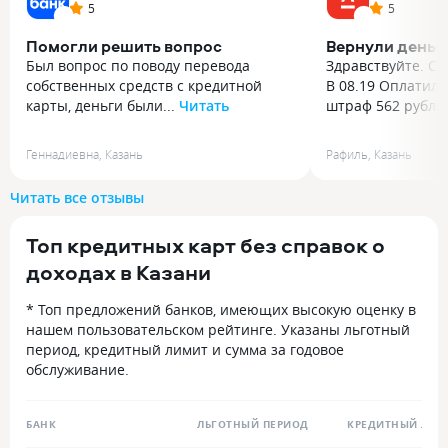
5
5
Помогли решить вопрос
Вернули деньг
Был вопрос по поводу перевода
Здравствуйте. Се
собственных средств с кредитной
В 08.19 Оплатил
карты, деньги были...
Читать
штраф 562 рубля 
Был вопрос по поводу перевода
Здравствуйте. Се
собственных средств с кредитной
В 08.19 Оплатил
Геннадиевна
,
Казань
Рафиль
,
Казань
карты, деньги были сверх кредитного
штраф 562 рубля
лимита, не понимала, не начислят ли
мобильного прил
Читать все отзывы
проценты за перевод. Оператор
Торопясь выбрал 
помог быстро и качественно решить
для оплаты и вы
Топ кредитных карт без справок о
вопрос. Подробности чата: я:
карту 100 дней б
А как вывести свои собственные
был оплачен, но
доходах в Казани
средства, которые оказались
и комиссия 423 р
на кредитной карте? Из раздела
разочарован, быс
* Топ предложений банков, имеющих высокую оценку в
деньги сверху. Оператор Александр:
банка, объяснил
нашем пользовательском рейтинге. Указаны льготный
Здравствуйте. Деньги можно
выбрал не ту кар
период, кредитный лимит и сумма за годовое
перевести на дебетовый счёт:
и через 4 минуты
обслуживание.
В разделе кредитной карты нажмите
деньги за комисс
«Перевести». В блоке «Откуда»
я сам был не пра
выберите «Кредитная карта» →
комиссия взымае
БАНК
ЛЬГОТНЫЙ ПЕРИОД
КРЕДИТНЫЙ ЛИМ
«Куда» → «Основной счёт» Введите
кредитной карты.