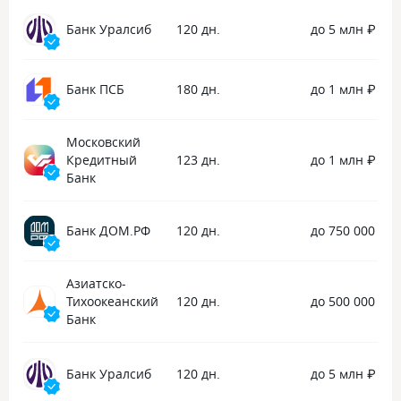
сумму, которая отображается в блоке
внимателен! А А
Банк Уралсиб
120 дн.
до 5 млн ₽
«Деньги сверху», и нажмите
спасибо, за то ч
«Перевести». Я считаю это
вопрос и всегда 
подробный ответ, он мне помог.
Работают операт
Банк ПСБ
180 дн.
до 1 млн ₽
Московский
Кредитный
123 дн.
до 1 млн ₽
Банк
Банк ДОМ.РФ
120 дн.
до 750 000 ₽
Азиатско-
Тихоокеанский
120 дн.
до 500 000 ₽
Банк
Банк Уралсиб
120 дн.
до 5 млн ₽