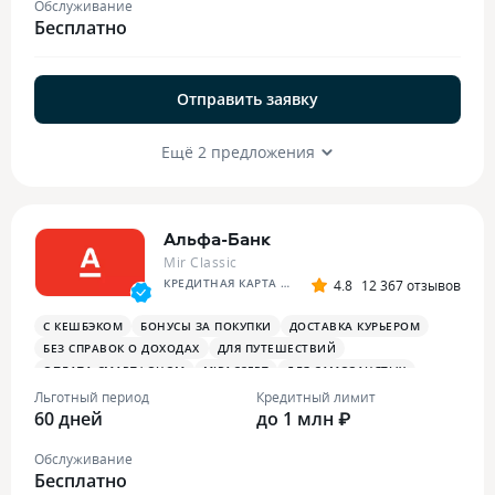
Обслуживание
Бесплатно
Отправить заявку
Ещё 2 предложения
Альфа-Банк
Mir Classic
КРЕДИТНАЯ КАРТА АЛЬФА-БАНКА
4.8
12 367 отзывов
С КЕШБЭКОМ
БОНУСЫ ЗА ПОКУПКИ
ДОСТАВКА КУРЬЕРОМ
БЕЗ СПРАВОК О ДОХОДАХ
ДЛЯ ПУТЕШЕСТВИЙ
ОПЛАТА СМАРТФОНОМ
MIRACCEPT
ДЛЯ САМОЗАНЯТЫХ
ПЛАТЕЖНЫЙ СТИКЕР
Льготный период
Кредитный лимит
60 дней
до 1 млн ₽
Обслуживание
Бесплатно