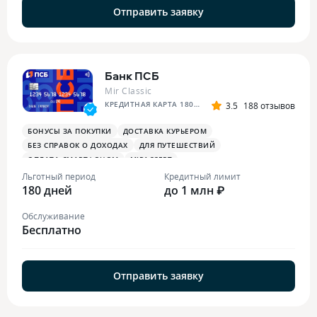
Отправить заявку
Банк ПСБ
Mir Classic
КРЕДИТНАЯ КАРТА 180 ДНЕЙ БЕЗ %
3.5
188 отзывов
БОНУСЫ ЗА ПОКУПКИ
ДОСТАВКА КУРЬЕРОМ
БЕЗ СПРАВОК О ДОХОДАХ
ДЛЯ ПУТЕШЕСТВИЙ
ОПЛАТА СМАРТФОНОМ
MIRACCEPT
БОНУСЫ ЗА МЕДИЦИНСКИЕ УСЛУГИ
Льготный период
Кредитный лимит
180 дней
до 1 млн ₽
Обслуживание
Бесплатно
Отправить заявку