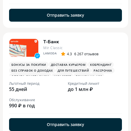
Отправить заявку
Т-Банк
Mir Classic
LAMODA
4.3
6 267 отзывов
БОНУСЫ ЗА ПОКУПКИ
ДОСТАВКА КУРЬЕРОМ
КОБРЕНДИНГ
БЕЗ СПРАВОК О ДОХОДАХ
ДЛЯ ПУТЕШЕСТВИЙ
РАССРОЧКА
ОПЛАТА СМАРТФОНОМ
MIRACCEPT
БОНУСЫ НА АЗС
БОНУСЫ В РЕСТОРАНАХ
ПЛАТЕЖНЫЙ СТИКЕР
Льготный период
Кредитный лимит
55 дней
до 1 млн ₽
Обслуживание
990 ₽ в год
Отправить заявку