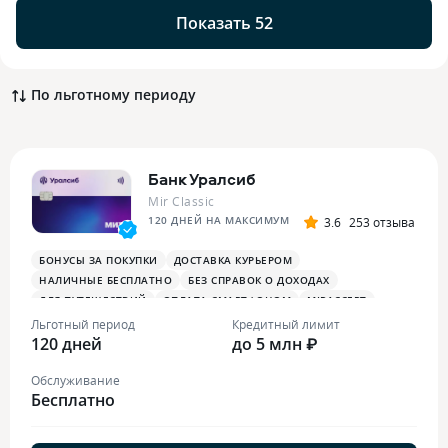
Показать 52
По льготному периоду
Банк Уралсиб
Mir Classic
120 ДНЕЙ НА МАКСИМУМ
3.6
253 отзыва
БОНУСЫ ЗА ПОКУПКИ
ДОСТАВКА КУРЬЕРОМ
НАЛИЧНЫЕ БЕСПЛАТНО
БЕЗ СПРАВОК О ДОХОДАХ
ДЛЯ ПУТЕШЕСТВИЙ
ОПЛАТА СМАРТФОНОМ
MIRACCEPT
Льготный период
Кредитный лимит
120 дней
до 5 млн ₽
Обслуживание
Бесплатно