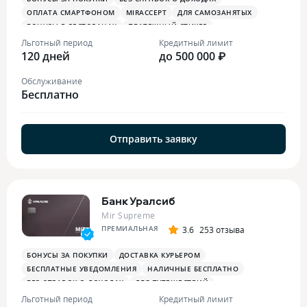
ОПЛАТА СМАРТФОНОМ
MIRACCEPT
ДЛЯ САМОЗАНЯТЫХ
БОНУСЫ В РЕСТОРАНАХ
ПЛАТЕЖНЫЙ СТИКЕР
Льготный период
Кредитный лимит
120 дней
до 500 000 ₽
Обслуживание
Бесплатно
Отправить заявку
Банк Уралсиб
Mir Supreme
ПРЕМИАЛЬНАЯ
3.6
253 отзыва
БОНУСЫ ЗА ПОКУПКИ
ДОСТАВКА КУРЬЕРОМ
БЕСПЛАТНЫЕ УВЕДОМЛЕНИЯ
НАЛИЧНЫЕ БЕСПЛАТНО
БЕЗ СПРАВОК О ДОХОДАХ
ДЛЯ ПУТЕШЕСТВИЙ
ОПЛАТА СМАРТФОНОМ
MIRACCEPT
БИЗНЕС-ЗАЛЫ
Льготный период
Кредитный лимит