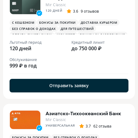
Mir Classic
120 ДНЕЙ
3.6
9 отзывов
С КЕШБЭКОМ
БОНУСЫ ЗА ПОКУПКИ
ДОСТАВКА КУРЬЕРОМ
БЕЗ СПРАВОК О ДОХОДАХ
ДЛЯ ПУТЕШЕСТВИЙ
ОПЛАТА СМАРТФОНОМ
MIRACCEPT
БОНУСЫ ЗА РАЗВЛЕЧЕНИЯ
БОНУСЫ В РЕСТОРАНАХ
Льготный период
Кредитный лимит
120 дней
до 750 000 ₽
Обслуживание
999 ₽ в год
Отправить заявку
Азиатско-Тихоокеанский Банк
Mir Classic
УНИВЕРСАЛЬНАЯ
3.7
62 отзыва
БОНУСЫ ЗА ПОКУПКИ
БЕЗ СПРАВОК О ДОХОДАХ