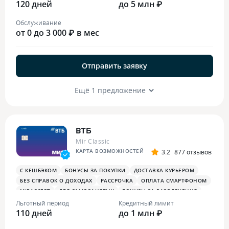
120 дней
БЕСПЛАТНАЯ ТУРИСТИЧЕСКАЯ СТРАХОВКА
до 5 млн ₽
Обслуживание
от 0 до 3 000 ₽ в мес
Отправить заявку
Ещё 1 предложение
ВТБ
Mir Classic
КАРТА ВОЗМОЖНОСТЕЙ
3.2
877 отзывов
С КЕШБЭКОМ
БОНУСЫ ЗА ПОКУПКИ
ДОСТАВКА КУРЬЕРОМ
БЕЗ СПРАВОК О ДОХОДАХ
РАССРОЧКА
ОПЛАТА СМАРТФОНОМ
MIRACCEPT
ДЛЯ САМОЗАНЯТЫХ
БОНУСЫ ЗА РАЗВЛЕЧЕНИЯ
ПЛАТЕЖНЫЙ СТИКЕР
Льготный период
Кредитный лимит
110 дней
до 1 млн ₽