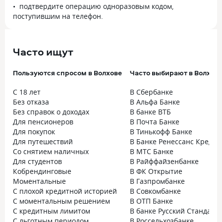
подтвердите операцию одноразовым кодом,
поступившим на телефон.
Часто ищут
Пользуются спросом в Волхове
Часто выбирают в Волхов
С 18 лет
В Сбербанке
Без отказа
В Альфа Банке
Без справок о доходах
В банке ВТБ
Для пенсионеров
В Почта Банке
Для покупок
В Тинькофф Банке
Для путешествий
В Банке Ренессанс Кредит
Со снятием наличных
В МТС Банке
Для студентов
В Райффайзенбанке
Кобрендинговые
В ФК Открытие
Моментальные
В Газпромбанке
С плохой кредитной историей
В Совкомбанке
С моментальным решением
В ОТП Банке
С кредитным лимитом
В банке Русский Стандарт
С льготным периодом
В Россельхозбанке