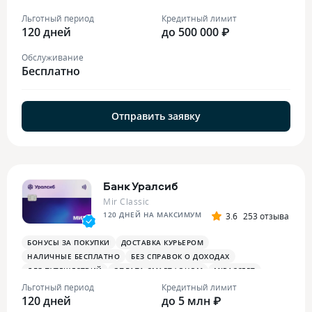
БОНУСЫ В РЕСТОРАНАХ
ПЛАТЕЖНЫЙ СТИКЕР
Льготный период
Кредитный лимит
120 дней
до 500 000 ₽
Обслуживание
Бесплатно
Отправить заявку
Банк Уралсиб
Mir Classic
120 ДНЕЙ НА МАКСИМУМ
3.6
253 отзыва
БОНУСЫ ЗА ПОКУПКИ
ДОСТАВКА КУРЬЕРОМ
НАЛИЧНЫЕ БЕСПЛАТНО
БЕЗ СПРАВОК О ДОХОДАХ
ДЛЯ ПУТЕШЕСТВИЙ
ОПЛАТА СМАРТФОНОМ
MIRACCEPT
Льготный период
Кредитный лимит
120 дней
до 5 млн ₽