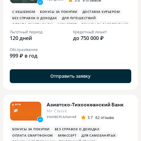
С КЕШБЭКОМ
БОНУСЫ ЗА ПОКУПКИ
ДОСТАВКА КУРЬЕРОМ
БЕЗ СПРАВОК О ДОХОДАХ
ДЛЯ ПУТЕШЕСТВИЙ
ОПЛАТА СМАРТФОНОМ
MIRACCEPT
БОНУСЫ ЗА РАЗВЛЕЧЕНИЯ
БОНУСЫ В РЕСТОРАНАХ
Льготный период
Кредитный лимит
120 дней
до 750 000 ₽
Обслуживание
999 ₽ в год
Отправить заявку
Азиатско-Тихоокеанский Банк
Mir Classic
УНИВЕРСАЛЬНАЯ
3.7
62 отзыва
БОНУСЫ ЗА ПОКУПКИ
БЕЗ СПРАВОК О ДОХОДАХ
ОПЛАТА СМАРТФОНОМ
MIRACCEPT
ДЛЯ САМОЗАНЯТЫХ