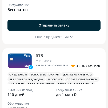
Обслуживание
Бесплатно
Отправить заявку
Ещё 2 предложения
ВТБ
Mir Classic
КАРТА ВОЗМОЖНОСТЕЙ
3.2
877 отзывов
С КЕШБЭКОМ
БОНУСЫ ЗА ПОКУПКИ
ДОСТАВКА КУРЬЕРОМ
БЕЗ СПРАВОК О ДОХОДАХ
РАССРОЧКА
ОПЛАТА СМАРТФОНОМ
MIRACCEPT
ДЛЯ САМОЗАНЯТЫХ
БОНУСЫ ЗА РАЗВЛЕЧЕНИЯ
ПЛАТЕЖНЫЙ СТИКЕР
Льготный период
Кредитный лимит
110 дней
до 1 млн ₽
Обслуживание