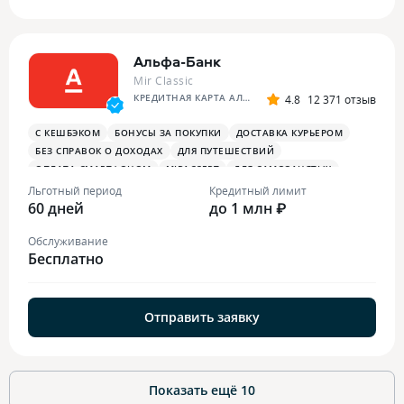
Альфа-Банк
Mir Classic
КРЕДИТНАЯ КАРТА АЛЬФА-БАНКА
4.8
12 371 отзыв
С КЕШБЭКОМ
БОНУСЫ ЗА ПОКУПКИ
ДОСТАВКА КУРЬЕРОМ
БЕЗ СПРАВОК О ДОХОДАХ
ДЛЯ ПУТЕШЕСТВИЙ
ОПЛАТА СМАРТФОНОМ
MIRACCEPT
ДЛЯ САМОЗАНЯТЫХ
ПЛАТЕЖНЫЙ СТИКЕР
Льготный период
Кредитный лимит
60 дней
до 1 млн ₽
Обслуживание
Бесплатно
Отправить заявку
Показать ещё
10