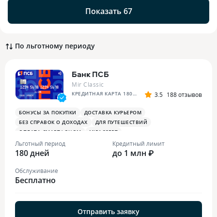
Показать 67
По льготному периоду
Банк ПСБ
Mir Classic
КРЕДИТНАЯ КАРТА 180 ДНЕЙ БЕЗ %
3.5
188 отзывов
БОНУСЫ ЗА ПОКУПКИ
ДОСТАВКА КУРЬЕРОМ
БЕЗ СПРАВОК О ДОХОДАХ
ДЛЯ ПУТЕШЕСТВИЙ
ОПЛАТА СМАРТФОНОМ
MIRACCEPT
БОНУСЫ ЗА МЕДИЦИНСКИЕ УСЛУГИ
Льготный период
Кредитный лимит
180 дней
до 1 млн ₽
Обслуживание
Бесплатно
Отправить заявку