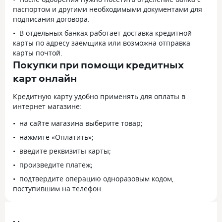
быстро соединили с оператором.
получилось связ
паспортом и другими необходимыми документами для
Сотрудник был вежлив и корректен.
с представителе
подписания договора.
Я объяснила свою просьбу —
уменьшить лимит с 101 000 до 80 000
В отдельных банках работает доставка кредитной
рублей. Оператор сразу же
карты по адресу заемщика или возможна отправка
подтвердил возможность этой
карты почтой.
операции и предупредил, что
Покупки при помощи кредитных
изменения отобразятся
карт онлайн
в приложении в ближайшее время.
Действительно, примерно через 20-
Кредитную карту удобно применять для оплаты в
30 минут я зашла в раздел «Финансы»
интернет магазине:
и увидела, что мой лимит уже
составляет 80 000 рублей,
на сайте магазина выберите товар;
как я и просила. Вся процедура
нажмите «Оплатить»;
прошла максимально гладко
и оперативно. Огромное спасибо
введите реквизиты карты;
сотрудникам поддержки за быстрое
произведите платеж;
решение моего вопроса! Очень
подтвердите операцию одноразовым кодом,
удобно, что можно так просто
поступившим на телефон.
управлять своим лимитом через чат.
Я обязательно буду рекомендовать
этот сервис друзьям.