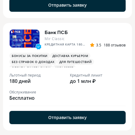
Отправить заявку
Банк ПСБ
Mir Classic
КРЕДИТНАЯ КАРТА 180 ДНЕЙ БЕЗ %
3.5
188 отзывов
БОНУСЫ ЗА ПОКУПКИ
ДОСТАВКА КУРЬЕРОМ
БЕЗ СПРАВОК О ДОХОДАХ
ДЛЯ ПУТЕШЕСТВИЙ
ОПЛАТА СМАРТФОНОМ
MIRACCEPT
БОНУСЫ ЗА МЕДИЦИНСКИЕ УСЛУГИ
Льготный период
Кредитный лимит
180 дней
до 1 млн ₽
Обслуживание
Бесплатно
Отправить заявку