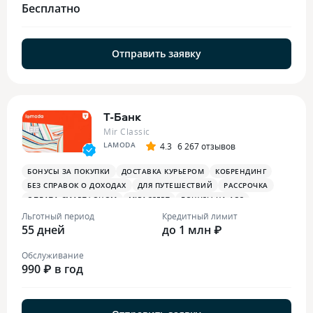
Бесплатно
Отправить заявку
Т-Банк
Mir Classic
LAMODA
4.3
6 267 отзывов
БОНУСЫ ЗА ПОКУПКИ
ДОСТАВКА КУРЬЕРОМ
КОБРЕНДИНГ
БЕЗ СПРАВОК О ДОХОДАХ
ДЛЯ ПУТЕШЕСТВИЙ
РАССРОЧКА
ОПЛАТА СМАРТФОНОМ
MIRACCEPT
БОНУСЫ НА АЗС
БОНУСЫ В РЕСТОРАНАХ
ПЛАТЕЖНЫЙ СТИКЕР
Льготный период
Кредитный лимит
55 дней
до 1 млн ₽
Обслуживание
990 ₽ в год