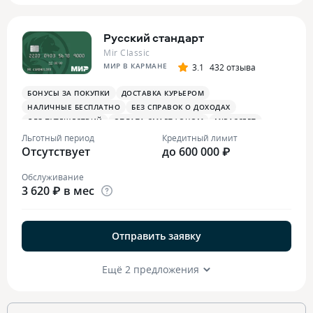
Русский стандарт
Mir Classic
МИР В КАРМАНЕ
3.1
432 отзыва
БОНУСЫ ЗА ПОКУПКИ
ДОСТАВКА КУРЬЕРОМ
НАЛИЧНЫЕ БЕСПЛАТНО
БЕЗ СПРАВОК О ДОХОДАХ
ДЛЯ ПУТЕШЕСТВИЙ
ОПЛАТА СМАРТФОНОМ
MIRACCEPT
ДЛЯ САМОЗАНЯТЫХ
БОНУСЫ В СУПЕРМАРКЕТАХ
Льготный период
Кредитный лимит
Отсутствует
ПЛАТЕЖНЫЙ СТИКЕР
до 600 000 ₽
Обслуживание
3 620 ₽ в мес
Отправить заявку
Ещё 2 предложения