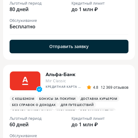
Льготный период
Кредитный лимит
80 дней
до 1 млн ₽
Обслуживание
Бесплатно
Отправить заявку
Альфа-Банк
Mir Classic
КРЕДИТНАЯ КАРТА АЛЬФА-БАНКА
4.8
12 369 отзывов
С КЕШБЭКОМ
БОНУСЫ ЗА ПОКУПКИ
ДОСТАВКА КУРЬЕРОМ
БЕЗ СПРАВОК О ДОХОДАХ
ДЛЯ ПУТЕШЕСТВИЙ
ОПЛАТА СМАРТФОНОМ
MIRACCEPT
ДЛЯ САМОЗАНЯТЫХ
ПЛАТЕЖНЫЙ СТИКЕР
Льготный период
Кредитный лимит
60 дней
до 1 млн ₽
Обслуживание