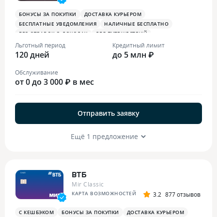
БОНУСЫ ЗА ПОКУПКИ
ДОСТАВКА КУРЬЕРОМ
БЕСПЛАТНЫЕ УВЕДОМЛЕНИЯ
НАЛИЧНЫЕ БЕСПЛАТНО
БЕЗ СПРАВОК О ДОХОДАХ
ДЛЯ ПУТЕШЕСТВИЙ
ОПЛАТА СМАРТФОНОМ
MIRACCEPT
БИЗНЕС-ЗАЛЫ
Льготный период
Кредитный лимит
120 дней
БЕСПЛАТНАЯ ТУРИСТИЧЕСКАЯ СТРАХОВКА
до 5 млн ₽
Обслуживание
от 0 до 3 000 ₽ в мес
Отправить заявку
Ещё 1 предложение
ВТБ
Mir Classic
КАРТА ВОЗМОЖНОСТЕЙ
3.2
877 отзывов
С КЕШБЭКОМ
БОНУСЫ ЗА ПОКУПКИ
ДОСТАВКА КУРЬЕРОМ