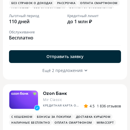
БЕЗ СПРАВОК О ДОХОДАХ
РАССРОЧКА
ОПЛАТА СМАРТФОНОМ
MIRACCEPT
ДЛЯ САМОЗАНЯТЫХ
БОНУСЫ ЗА РАЗВЛЕЧЕНИЯ
ПЛАТЕЖНЫЙ СТИКЕР
Льготный период
Кредитный лимит
110 дней
до 1 млн ₽
Обслуживание
Бесплатно
Отправить заявку
Ещё 2 предложения
Ozon Банк
Mir Classic
КРЕДИТНАЯ КАРТА OZON
4.5
1 836 отзывов
С КЕШБЭКОМ
БОНУСЫ ЗА ПОКУПКИ
ДОСТАВКА КУРЬЕРОМ
НАЛИЧНЫЕ БЕСПЛАТНО
ОПЛАТА СМАРТФОНОМ
MIRACCEPT