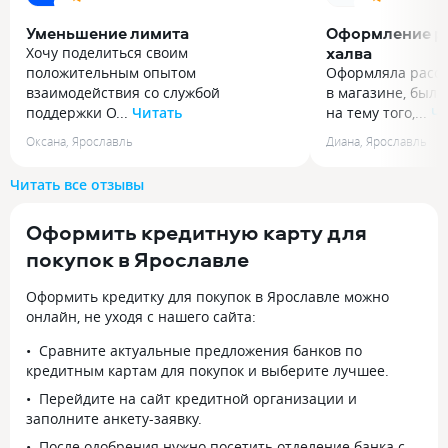
Уменьшение лимита
Оформление ра
халва
Хочу поделиться своим
положительным опытом
Оформляла расср
взаимодействия со службой
в магазине, было
поддержки O...
Читать
на тему того,...
Чи
Хочу поделиться своим
Оформляла расср
Оксана
,
Ярославль
Диана
,
Ярославль
положительным опытом
в магазине, было
взаимодействия со службой
на тему того, что
Читать все отзывы
поддержки Ozon Банка. У меня был
а именно какие п
одобрен лимит рассрочки на сумму
Интересовало бу
Оформить кредитную карту для
101 000 рублей. Сумма довольно
под условие кар
крупная, но со временем я поняла,
и ЖКХ, связались
покупок в Ярославле
что мне она больше не нужна,
с представителем
и было бы комфортнее ее уменьшить,
грамотно объясни
Оформить кредитку для покупок в Ярославле можно
чтобы четче контролировать свои
вопросы, подсказ
онлайн, не уходя с нашего сайта:
расходы. Я решила уменьшить лимит
сделать и пригла
Сравните актуальные предложения банков по
до 80 000 рублей. Обратилась в чат
установить прил
кредитным картам для покупок и выберите лучшее.
поддержки в приложении Ozon.
как оплачивать у
Процесс занял всего несколько минут:
более удобным с
Перейдите на сайт кредитной организации и
выбрала в меню нужный раздел,
карту по меня, н
заполните анкету-заявку.
подтвердила свои данные, и меня
ответили быстро,
После одобрения нужно посетить отделение банка с