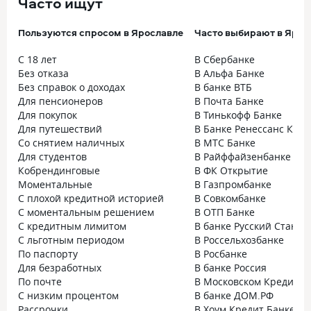
Часто ищут
Пользуются спросом в Ярославле
Часто выбирают в Ярос
С 18 лет
В Сбербанке
Без отказа
В Альфа Банке
Без справок о доходах
В банке ВТБ
Для пенсионеров
В Почта Банке
Для покупок
В Тинькофф Банке
Для путешествий
В Банке Ренессанс Кред
Со снятием наличных
В МТС Банке
Для студентов
В Райффайзенбанке
Кобрендинговые
В ФК Открытие
Моментальные
В Газпромбанке
С плохой кредитной историей
В Совкомбанке
С моментальным решением
В ОТП Банке
С кредитным лимитом
В банке Русский Станда
С льготным периодом
В Россельхозбанке
По паспорту
В Росбанке
Для безработных
В банке Россия
По почте
В Московском Кредитно
С низким процентом
В банке ДОМ.РФ
Рассрочки
В Хоум Кредит Банке