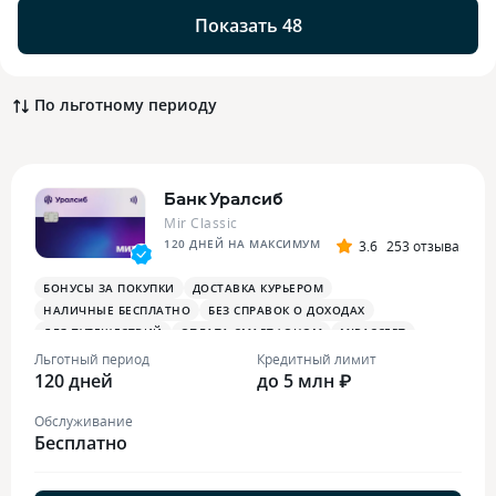
Показать 48
По льготному периоду
Банк Уралсиб
Mir Classic
120 ДНЕЙ НА МАКСИМУМ
3.6
253 отзыва
БОНУСЫ ЗА ПОКУПКИ
ДОСТАВКА КУРЬЕРОМ
НАЛИЧНЫЕ БЕСПЛАТНО
БЕЗ СПРАВОК О ДОХОДАХ
ДЛЯ ПУТЕШЕСТВИЙ
ОПЛАТА СМАРТФОНОМ
MIRACCEPT
Льготный период
Кредитный лимит
120 дней
до 5 млн ₽
Обслуживание
Бесплатно