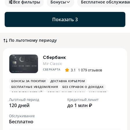
Все фильтры
Бонусы
Бесплатное обслужива
Показать 3
По льготному периоду
Сбербанк
Mir Classic
СБЕРКАРТА
3.1
1 079 отзывов
БОНУСЫ ЗА ПОКУПКИ
ДОСТАВКА КУРЬЕРОМ
БЕСПЛАТНЫЕ УВЕДОМЛЕНИЯ
БЕЗ СПРАВОК О ДОХОДАХ
ДЛЯ ПУТЕШЕСТВИЙ
ОПЛАТА СМАРТФОНОМ
MIRACCEPT
БОНУСЫ В СУПЕРМАРКЕТАХ
ПЛАТЕЖНЫЙ СТИКЕР
Льготный период
Кредитный лимит
120 дней
до 1 млн ₽
Обслуживание
Бесплатно