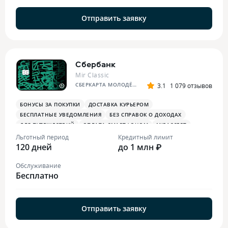
Отправить заявку
Сбербанк
Mir Classic
СБЕРКАРТА МОЛОДЁЖНАЯ
3.1
1 079 отзывов
БОНУСЫ ЗА ПОКУПКИ
ДОСТАВКА КУРЬЕРОМ
БЕСПЛАТНЫЕ УВЕДОМЛЕНИЯ
БЕЗ СПРАВОК О ДОХОДАХ
ДЛЯ ПУТЕШЕСТВИЙ
ОПЛАТА СМАРТФОНОМ
MIRACCEPT
БОНУСЫ В СУПЕРМАРКЕТАХ
Льготный период
Кредитный лимит
120 дней
до 1 млн ₽
Обслуживание
Бесплатно
Отправить заявку