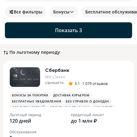
Все фильтры
Бонусы
Бесплатное обслужива
Показать 3
По льготному периоду
Сбербанк
Mir Classic
СБЕРКАРТА
3.1
1 079 отзывов
БОНУСЫ ЗА ПОКУПКИ
ДОСТАВКА КУРЬЕРОМ
БЕСПЛАТНЫЕ УВЕДОМЛЕНИЯ
БЕЗ СПРАВОК О ДОХОДАХ
ДЛЯ ПУТЕШЕСТВИЙ
ОПЛАТА СМАРТФОНОМ
MIRACCEPT
БОНУСЫ В СУПЕРМАРКЕТАХ
ПЛАТЕЖНЫЙ СТИКЕР
Льготный период
Кредитный лимит
120 дней
до 1 млн ₽
Обслуживание