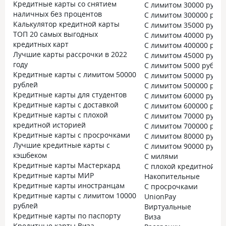
Кредитные карты со снятием
С лимитом 30000 рубл
наличных без процентов
С лимитом 300000 руб
Калькулятор кредитной карты
С лимитом 35000 рубл
ТОП 20 самых выгодных
С лимитом 40000 рубл
кредитных карт
С лимитом 400000 руб
Лучшие карты рассрочки в 2022
С лимитом 45000 рубл
году
С лимитом 5000 рубле
Кредитные карты с лимитом 50000
С лимитом 50000 рубл
рублей
С лимитом 500000 руб
Кредитные карты для студентов
С лимитом 60000 рубл
Кредитные карты с доставкой
С лимитом 600000 руб
Кредитные карты с плохой
С лимитом 70000 рубл
кредитной историей
С лимитом 700000 руб
Кредитные карты с просрочками
С лимитом 80000 рубл
Лучшие кредитные карты с
С лимитом 90000 рубл
кэшбеком
С милями
Кредитные карты Мастеркард
С плохой кредитной и
Кредитные карты МИР
Накопительные
Кредитные карты иностранцам
С просрочками
Кредитные карты с лимитом 10000
UnionPay
рублей
Виртуальные
Кредитные карты по паспорту
Виза
Кредитные карты Виза