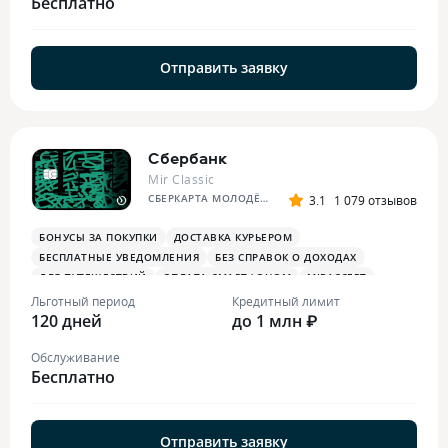
Бесплатно
Отправить заявку
Сбербанк
Mir Classic
СБЕРКАРТА МОЛОДЁЖНАЯ
3.1
1 079 отзывов
БОНУСЫ ЗА ПОКУПКИ
ДОСТАВКА КУРЬЕРОМ
БЕСПЛАТНЫЕ УВЕДОМЛЕНИЯ
БЕЗ СПРАВОК О ДОХОДАХ
ДЛЯ ПУТЕШЕСТВИЙ
ОПЛАТА СМАРТФОНОМ
MIRACCEPT
БОНУСЫ В СУПЕРМАРКЕТАХ
Льготный период
Кредитный лимит
120 дней
до 1 млн ₽
Обслуживание
Бесплатно
Отправить заявку