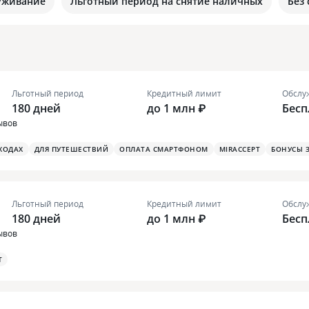
уживание
Льготный период на снятие наличных
Без
Льготный период
Кредитный лимит
Обслу
180 дней
до 1 млн ₽
Бесп
ывов
ХОДАХ
ДЛЯ ПУТЕШЕСТВИЙ
ОПЛАТА СМАРТФОНОМ
MIRACCEPT
БОНУСЫ 
Льготный период
Кредитный лимит
Обслу
180 дней
до 1 млн ₽
Бесп
ывов
T