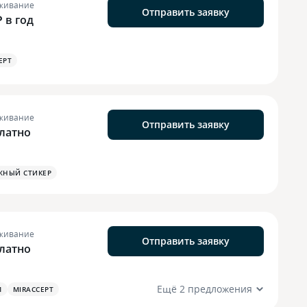
живание
Отправить заявку
₽ в год
EPT
живание
Отправить заявку
латно
ЖНЫЙ СТИКЕР
живание
Отправить заявку
латно
Ещё 2 предложения
М
MIRACCEPT