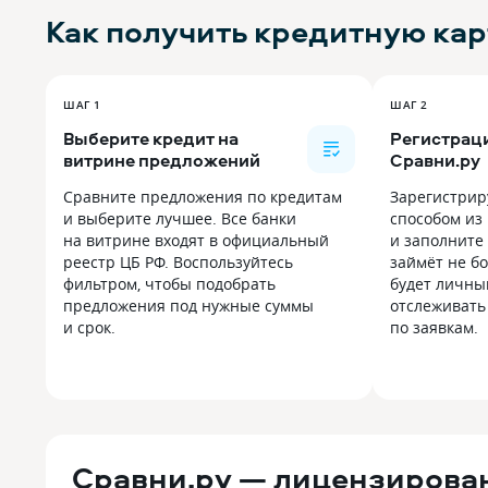
Как получить
кредитную кар
ШАГ 1
ШАГ 2
Выберите кредит на
Регистраци
витрине предложений
Сравни.ру
Сравните предложения по кредитам
Зарегистрир
и выберите лучшее. Все банки
способом из
на витрине входят в официальный
и заполните 
реестр ЦБ РФ. Воспользуйтесь
займёт не бо
фильтром, чтобы подобрать
будет личны
предложения под нужные суммы
отслеживать
и срок.
по заявкам.
Сравни.ру — лицензирова