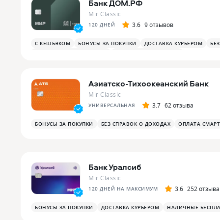
Банк ДОМ.РФ
Mir Classic
3.6
9 отзывов
120 ДНЕЙ
С КЕШБЭКОМ
БОНУСЫ ЗА ПОКУПКИ
ДОСТАВКА КУРЬЕРОМ
БЕ
БОНУСЫ ЗА РАЗВЛЕЧЕНИЯ
БОНУСЫ В РЕСТОРАНАХ
Азиатско-Тихоокеанский Банк
Mir Classic
3.7
62 отзыва
УНИВЕРСАЛЬНАЯ
БОНУСЫ ЗА ПОКУПКИ
БЕЗ СПРАВОК О ДОХОДАХ
ОПЛАТА СМАР
Банк Уралсиб
Mir Classic
3.6
252 отзыва
120 ДНЕЙ НА МАКСИМУМ
БОНУСЫ ЗА ПОКУПКИ
ДОСТАВКА КУРЬЕРОМ
НАЛИЧНЫЕ БЕСПЛ