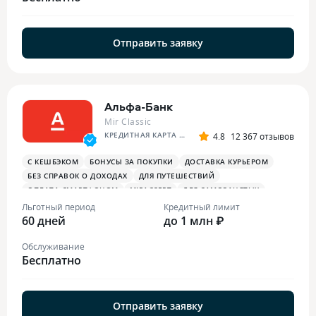
Отправить заявку
Альфа-Банк
Mir Classic
КРЕДИТНАЯ КАРТА АЛЬФА-БАНКА
4.8
12 367 отзывов
С КЕШБЭКОМ
БОНУСЫ ЗА ПОКУПКИ
ДОСТАВКА КУРЬЕРОМ
БЕЗ СПРАВОК О ДОХОДАХ
ДЛЯ ПУТЕШЕСТВИЙ
ОПЛАТА СМАРТФОНОМ
MIRACCEPT
ДЛЯ САМОЗАНЯТЫХ
ПЛАТЕЖНЫЙ СТИКЕР
Льготный период
Кредитный лимит
60 дней
до 1 млн ₽
Обслуживание
Бесплатно
Отправить заявку