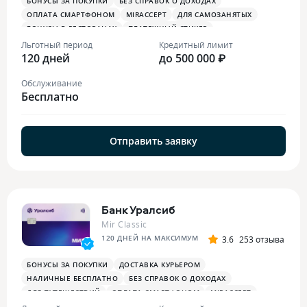
БОНУСЫ ЗА ПОКУПКИ
БЕЗ СПРАВОК О ДОХОДАХ
ОПЛАТА СМАРТФОНОМ
MIRACCEPT
ДЛЯ САМОЗАНЯТЫХ
БОНУСЫ В РЕСТОРАНАХ
ПЛАТЕЖНЫЙ СТИКЕР
Льготный период
Кредитный лимит
120 дней
до 500 000 ₽
Обслуживание
Бесплатно
Отправить заявку
Банк Уралсиб
Mir Classic
120 ДНЕЙ НА МАКСИМУМ
3.6
253 отзыва
БОНУСЫ ЗА ПОКУПКИ
ДОСТАВКА КУРЬЕРОМ
НАЛИЧНЫЕ БЕСПЛАТНО
БЕЗ СПРАВОК О ДОХОДАХ
ДЛЯ ПУТЕШЕСТВИЙ
ОПЛАТА СМАРТФОНОМ
MIRACCEPT