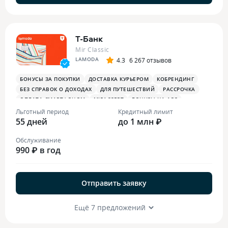
Т-Банк
Mir Classic
LAMODA
4.3
6 267 отзывов
БОНУСЫ ЗА ПОКУПКИ
ДОСТАВКА КУРЬЕРОМ
КОБРЕНДИНГ
БЕЗ СПРАВОК О ДОХОДАХ
ДЛЯ ПУТЕШЕСТВИЙ
РАССРОЧКА
ОПЛАТА СМАРТФОНОМ
MIRACCEPT
БОНУСЫ НА АЗС
БОНУСЫ В РЕСТОРАНАХ
ПЛАТЕЖНЫЙ СТИКЕР
Льготный период
Кредитный лимит
55 дней
до 1 млн ₽
Обслуживание
990 ₽ в год
Отправить заявку
Ещё 7 предложений