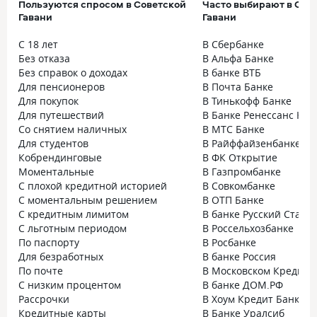
Пользуются спросом в Советской
Часто выбирают в Сов
Гавани
Гавани
С 18 лет
В Сбербанке
Без отказа
В Альфа Банке
Без справок о доходах
В банке ВТБ
Для пенсионеров
В Почта Банке
Для покупок
В Тинькофф Банке
Для путешествий
В Банке Ренессанс Кре
Со снятием наличных
В МТС Банке
Для студентов
В Райффайзенбанке
Кобрендинговые
В ФК Открытие
Моментальные
В Газпромбанке
С плохой кредитной историей
В Совкомбанке
С моментальным решением
В ОТП Банке
С кредитным лимитом
В банке Русский Станд
С льготным периодом
В Россельхозбанке
По паспорту
В Росбанке
Для безработных
В банке Россия
По почте
В Московском Кредитн
С низким процентом
В банке ДОМ.РФ
Рассрочки
В Хоум Кредит Банке
Кредитные карты
В Банке Уралсиб