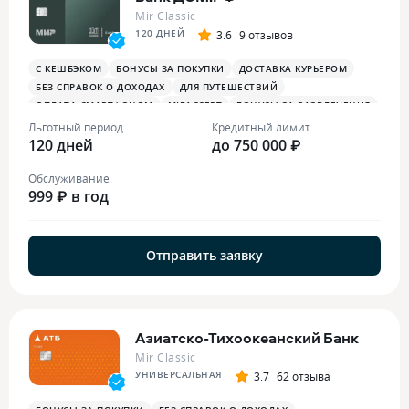
Mir Classic
120 ДНЕЙ
3.6
9 отзывов
С КЕШБЭКОМ
БОНУСЫ ЗА ПОКУПКИ
ДОСТАВКА КУРЬЕРОМ
БЕЗ СПРАВОК О ДОХОДАХ
ДЛЯ ПУТЕШЕСТВИЙ
ОПЛАТА СМАРТФОНОМ
MIRACCEPT
БОНУСЫ ЗА РАЗВЛЕЧЕНИЯ
БОНУСЫ В РЕСТОРАНАХ
Льготный период
Кредитный лимит
120 дней
до 750 000 ₽
Обслуживание
999 ₽ в год
Отправить заявку
Азиатско-Тихоокеанский Банк
Mir Classic
УНИВЕРСАЛЬНАЯ
3.7
62 отзыва