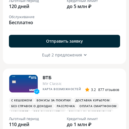
Льготный период
Кредитный лимит
120 дней
до 5 млн ₽
Обслуживание
Бесплатно
Отправить заявку
Ещё 2 предложения
ВТБ
Mir Classic
КАРТА ВОЗМОЖНОСТЕЙ
3.2
877 отзывов
С КЕШБЭКОМ
БОНУСЫ ЗА ПОКУПКИ
ДОСТАВКА КУРЬЕРОМ
БЕЗ СПРАВОК О ДОХОДАХ
РАССРОЧКА
ОПЛАТА СМАРТФОНОМ
MIRACCEPT
ДЛЯ САМОЗАНЯТЫХ
БОНУСЫ ЗА РАЗВЛЕЧЕНИЯ
ПЛАТЕЖНЫЙ СТИКЕР
Льготный период
Кредитный лимит
110 дней
до 1 млн ₽