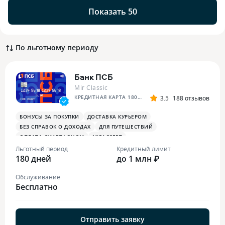
Показать 50
По льготному периоду
Банк ПСБ
Mir Classic
КРЕДИТНАЯ КАРТА 180 ДНЕЙ БЕЗ %
3.5
188 отзывов
БОНУСЫ ЗА ПОКУПКИ
ДОСТАВКА КУРЬЕРОМ
БЕЗ СПРАВОК О ДОХОДАХ
ДЛЯ ПУТЕШЕСТВИЙ
ОПЛАТА СМАРТФОНОМ
MIRACCEPT
БОНУСЫ ЗА МЕДИЦИНСКИЕ УСЛУГИ
Льготный период
Кредитный лимит
180 дней
до 1 млн ₽
Обслуживание
Бесплатно
Отправить заявку