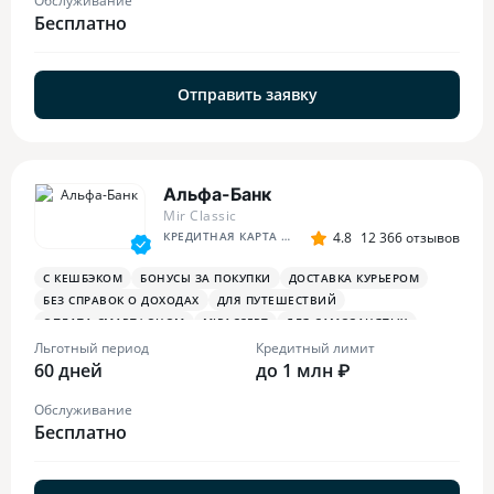
Обслуживание
Бесплатно
Отправить заявку
Альфа-Банк
Mir Classic
КРЕДИТНАЯ КАРТА АЛЬФА-БАНКА
4.8
12 366 отзывов
С КЕШБЭКОМ
БОНУСЫ ЗА ПОКУПКИ
ДОСТАВКА КУРЬЕРОМ
БЕЗ СПРАВОК О ДОХОДАХ
ДЛЯ ПУТЕШЕСТВИЙ
ОПЛАТА СМАРТФОНОМ
MIRACCEPT
ДЛЯ САМОЗАНЯТЫХ
ПЛАТЕЖНЫЙ СТИКЕР
Льготный период
Кредитный лимит
60 дней
до 1 млн ₽
Обслуживание
Бесплатно