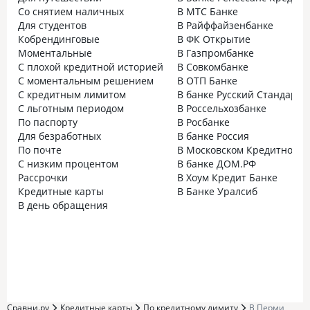
Со снятием наличных
В МТС Банке
Для студентов
В Райффайзенбанке
Кобрендинговые
В ФК Открытие
Моментальные
В Газпромбанке
С плохой кредитной историей
В Совкомбанке
С моментальным решением
В ОТП Банке
С кредитным лимитом
В банке Русский Стандарт
С льготным периодом
В Россельхозбанке
По паспорту
В Росбанке
Для безработных
В банке Россия
По почте
В Московском Кредитном Б
С низким процентом
В банке ДОМ.РФ
Рассрочки
В Хоум Кредит Банке
Кредитные карты
В Банке Уралсиб
В день обращения
Сравни.ру
Кредитные карты
По кредитному лимиту
В Перми