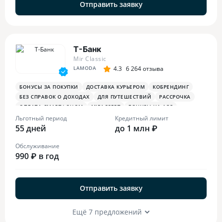
Отправить заявку
Т-Банк
Mir Classic
LAMODA
4.3
6 264 отзыва
БОНУСЫ ЗА ПОКУПКИ
ДОСТАВКА КУРЬЕРОМ
КОБРЕНДИНГ
БЕЗ СПРАВОК О ДОХОДАХ
ДЛЯ ПУТЕШЕСТВИЙ
РАССРОЧКА
ОПЛАТА СМАРТФОНОМ
MIRACCEPT
БОНУСЫ НА АЗС
БОНУСЫ В РЕСТОРАНАХ
ПЛАТЕЖНЫЙ СТИКЕР
Льготный период
Кредитный лимит
55 дней
до 1 млн ₽
Обслуживание
990 ₽ в год
Отправить заявку
Ещё 7 предложений