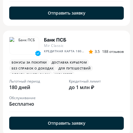
Отправить заявку
Банк ПСБ
Mir Classic
КРЕДИТНАЯ КАРТА 180 ДНЕЙ БЕЗ %
3.5
188 отзывов
БОНУСЫ ЗА ПОКУПКИ
ДОСТАВКА КУРЬЕРОМ
БЕЗ СПРАВОК О ДОХОДАХ
ДЛЯ ПУТЕШЕСТВИЙ
ОПЛАТА СМАРТФОНОМ
MIRACCEPT
БОНУСЫ ЗА МЕДИЦИНСКИЕ УСЛУГИ
Льготный период
Кредитный лимит
180 дней
до 1 млн ₽
Обслуживание
Бесплатно
Отправить заявку