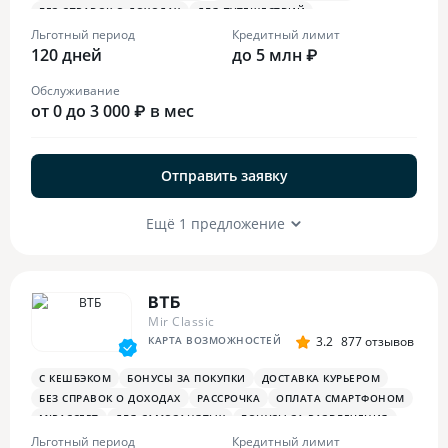
БЕЗ СПРАВОК О ДОХОДАХ
ДЛЯ ПУТЕШЕСТВИЙ
ОПЛАТА СМАРТФОНОМ
MIRACCEPT
БИЗНЕС-ЗАЛЫ
Льготный период
Кредитный лимит
120 дней
БЕСПЛАТНАЯ ТУРИСТИЧЕСКАЯ СТРАХОВКА
до 5 млн ₽
Обслуживание
от 0 до 3 000 ₽ в мес
Отправить заявку
Ещё 1 предложение
ВТБ
Mir Classic
КАРТА ВОЗМОЖНОСТЕЙ
3.2
877 отзывов
С КЕШБЭКОМ
БОНУСЫ ЗА ПОКУПКИ
ДОСТАВКА КУРЬЕРОМ
БЕЗ СПРАВОК О ДОХОДАХ
РАССРОЧКА
ОПЛАТА СМАРТФОНОМ
MIRACCEPT
ДЛЯ САМОЗАНЯТЫХ
БОНУСЫ ЗА РАЗВЛЕЧЕНИЯ
ПЛАТЕЖНЫЙ СТИКЕР
Льготный период
Кредитный лимит