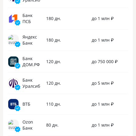
обратилась в чат для уточнения
всё пришло верн
у поддержки порядка исчисления
Совкомбанку за 
Банк
Грейс периода для куар кода, в 15-04
восстановление 
180 дн.
до 1 млн ₽
ПСБ
я уже получила исчерпывающий
и отдельное спа
ответ от оператора: До 80 дней,
за грамотное оф
то есть два расчётных и один
документов!
Яндекс
180 дн.
до 1 млн ₽
платёжный периода. Рассчитывается
Банк
с даты образования задолженности.
Банк
120 дн.
до 750 000 ₽
ДОМ.РФ
Банк
120 дн.
до 5 млн ₽
Уралсиб
ВТБ
110 дн.
до 1 млн ₽
Ozon
80 дн.
до 1 млн ₽
Банк