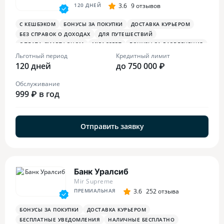
120 ДНЕЙ
3.6
9 отзывов
С КЕШБЭКОМ
БОНУСЫ ЗА ПОКУПКИ
ДОСТАВКА КУРЬЕРОМ
БЕЗ СПРАВОК О ДОХОДАХ
ДЛЯ ПУТЕШЕСТВИЙ
ОПЛАТА СМАРТФОНОМ
MIRACCEPT
БОНУСЫ ЗА РАЗВЛЕЧЕНИЯ
БОНУСЫ В РЕСТОРАНАХ
Льготный период
Кредитный лимит
120 дней
до 750 000 ₽
Обслуживание
999 ₽ в год
Отправить заявку
Банк Уралсиб
Mir Supreme
ПРЕМИАЛЬНАЯ
3.6
252 отзыва
БОНУСЫ ЗА ПОКУПКИ
ДОСТАВКА КУРЬЕРОМ
БЕСПЛАТНЫЕ УВЕДОМЛЕНИЯ
НАЛИЧНЫЕ БЕСПЛАТНО