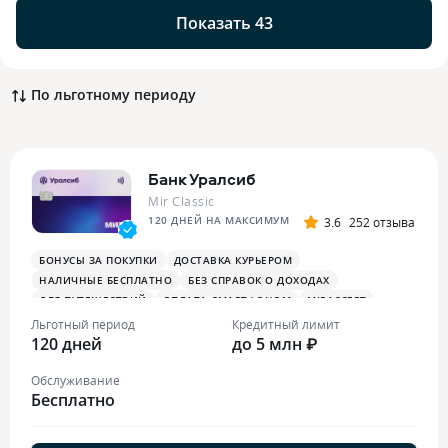
Показать 43
По льготному периоду
Банк Уралсиб
Mir Classic
120 ДНЕЙ НА МАКСИМУМ
3.6
252 отзыва
БОНУСЫ ЗА ПОКУПКИ
ДОСТАВКА КУРЬЕРОМ
НАЛИЧНЫЕ БЕСПЛАТНО
БЕЗ СПРАВОК О ДОХОДАХ
ДЛЯ ПУТЕШЕСТВИЙ
ОПЛАТА СМАРТФОНОМ
MIRACCEPT
Льготный период
Кредитный лимит
120 дней
до 5 млн ₽
Обслуживание
Бесплатно