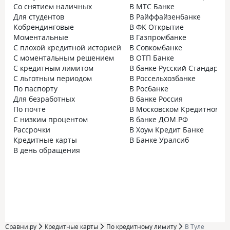
Со снятием наличных
В МТС Банке
Для студентов
В Райффайзенбанке
Кобрендинговые
В ФК Открытие
Моментальные
В Газпромбанке
С плохой кредитной историей
В Совкомбанке
С моментальным решением
В ОТП Банке
С кредитным лимитом
В банке Русский Стандарт
С льготным периодом
В Россельхозбанке
По паспорту
В Росбанке
Для безработных
В банке Россия
По почте
В Московском Кредитном Б
С низким процентом
В банке ДОМ.РФ
Рассрочки
В Хоум Кредит Банке
Кредитные карты
В Банке Уралсиб
В день обращения
Сравни.ру
Кредитные карты
По кредитному лимиту
В Туле