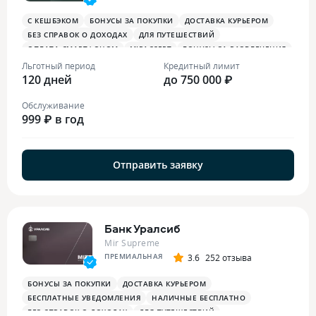
С КЕШБЭКОМ
БОНУСЫ ЗА ПОКУПКИ
ДОСТАВКА КУРЬЕРОМ
БЕЗ СПРАВОК О ДОХОДАХ
ДЛЯ ПУТЕШЕСТВИЙ
ОПЛАТА СМАРТФОНОМ
MIRACCEPT
БОНУСЫ ЗА РАЗВЛЕЧЕНИЯ
БОНУСЫ В РЕСТОРАНАХ
Льготный период
Кредитный лимит
120 дней
до 750 000 ₽
Обслуживание
999 ₽ в год
Отправить заявку
Банк Уралсиб
Mir Supreme
ПРЕМИАЛЬНАЯ
3.6
252 отзыва
БОНУСЫ ЗА ПОКУПКИ
ДОСТАВКА КУРЬЕРОМ
БЕСПЛАТНЫЕ УВЕДОМЛЕНИЯ
НАЛИЧНЫЕ БЕСПЛАТНО
БЕЗ СПРАВОК О ДОХОДАХ
ДЛЯ ПУТЕШЕСТВИЙ