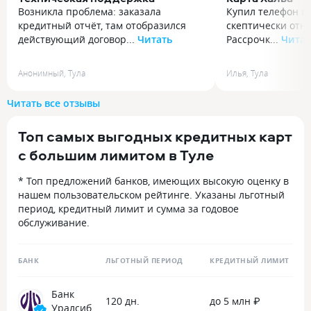
Возникла проблема: заказала
Купил телефон в 
кредитный отчёт, там отобразился
скептически отнё
действующий договор...
Читать
Рассрочк...
Читат
Возникла проблема: заказала
Купил телефон в 
кредитный отчёт, там отобразился
скептически отнё
Анонимный
,
Тула
Илья
,
Тула
действующий договор по кредитной
Рассрочки, а сей
карте, который ранее просила
оплачиваю карт
Читать все отзывы
расторгнуть. 24.07.2026 Обратилась
услуги, доставки 
в чат через приложение банка,
рассрочка так и 
Топ самых выгодных кредитных карт
сотрудник Анна ответила сразу,
без процентов, т
попросили предоставить скриншот,
кэшбэк поступает
с большим лимитом в Туле
объяснили где найти, как скачать.
рекомендую!
Такой оперативной работы ещё нигде
* Топ предложений банков, имеющих высокую оценку в
не видела. Проблема решена,
нашем пользовательском рейтинге. Указаны льготный
поддержка на очень высоком уровне.
период, кредитный лимит и сумма за годовое
обслуживание.
БАНК
ЛЬГОТНЫЙ ПЕРИОД
КРЕДИТНЫЙ ЛИМИТ
Банк
120 дн.
до 5 млн ₽
Уралсиб