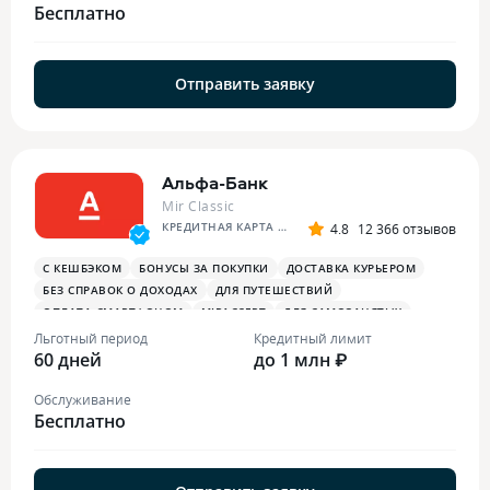
Бесплатно
Отправить заявку
Альфа-Банк
Mir Classic
КРЕДИТНАЯ КАРТА АЛЬФА-БАНКА
4.8
12 366 отзывов
С КЕШБЭКОМ
БОНУСЫ ЗА ПОКУПКИ
ДОСТАВКА КУРЬЕРОМ
БЕЗ СПРАВОК О ДОХОДАХ
ДЛЯ ПУТЕШЕСТВИЙ
ОПЛАТА СМАРТФОНОМ
MIRACCEPT
ДЛЯ САМОЗАНЯТЫХ
ПЛАТЕЖНЫЙ СТИКЕР
Льготный период
Кредитный лимит
60 дней
до 1 млн ₽
Обслуживание
Бесплатно