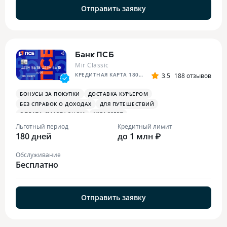
Отправить заявку
Банк ПСБ
Mir Classic
КРЕДИТНАЯ КАРТА 180 ДНЕЙ БЕЗ %
3.5
188 отзывов
БОНУСЫ ЗА ПОКУПКИ
ДОСТАВКА КУРЬЕРОМ
БЕЗ СПРАВОК О ДОХОДАХ
ДЛЯ ПУТЕШЕСТВИЙ
ОПЛАТА СМАРТФОНОМ
MIRACCEPT
БОНУСЫ ЗА МЕДИЦИНСКИЕ УСЛУГИ
Льготный период
Кредитный лимит
180 дней
до 1 млн ₽
Обслуживание
Бесплатно
Отправить заявку