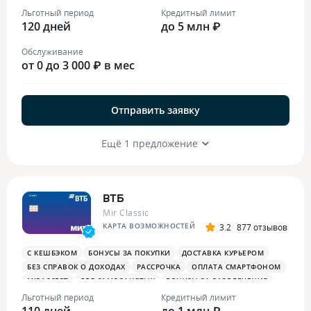
ОПЛАТА СМАРТФОНОМ
MIRACCEPT
БИЗНЕС-ЗАЛЫ
Льготный период
Кредитный лимит
120 дней
БЕСПЛАТНАЯ ТУРИСТИЧЕСКАЯ СТРАХОВКА
до 5 млн ₽
Обслуживание
от 0 до 3 000 ₽ в мес
Отправить заявку
Ещё 1 предложение
ВТБ
Mir Classic
КАРТА ВОЗМОЖНОСТЕЙ
3.2
877 отзывов
С КЕШБЭКОМ
БОНУСЫ ЗА ПОКУПКИ
ДОСТАВКА КУРЬЕРОМ
БЕЗ СПРАВОК О ДОХОДАХ
РАССРОЧКА
ОПЛАТА СМАРТФОНОМ
MIRACCEPT
ДЛЯ САМОЗАНЯТЫХ
БОНУСЫ ЗА РАЗВЛЕЧЕНИЯ
ПЛАТЕЖНЫЙ СТИКЕР
Льготный период
Кредитный лимит
110 дней
до 1 млн ₽