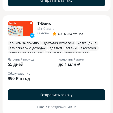
Отправить заявку
Т-Банк
Mir Classic
LAMODA
4.3
6 264 отзыва
БОНУСЫ ЗА ПОКУПКИ
ДОСТАВКА КУРЬЕРОМ
КОБРЕНДИНГ
БЕЗ СПРАВОК О ДОХОДАХ
ДЛЯ ПУТЕШЕСТВИЙ
РАССРОЧКА
ОПЛАТА СМАРТФОНОМ
MIRACCEPT
БОНУСЫ НА АЗС
БОНУСЫ В РЕСТОРАНАХ
ПЛАТЕЖНЫЙ СТИКЕР
Льготный период
Кредитный лимит
55 дней
до 1 млн ₽
Обслуживание
990 ₽ в год
Отправить заявку
Ещё 7 предложений