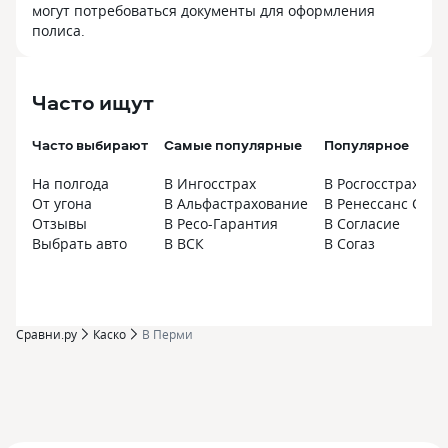
могут потребоваться документы для оформления
полиса.
Часто ищут
Часто выбирают
Самые популярные
Популярное
На полгода
В Ингосстрах
В Росгосстрах
От угона
В Альфастрахование
В Ренессанс Стра
Отзывы
В Ресо-Гарантия
В Согласие
Выбрать авто
В ВСК
В Согаз
Сравни.ру
Каско
В Перми