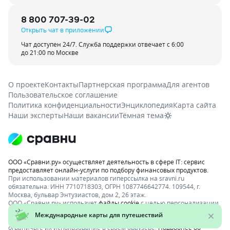
8 800 707-39-02
Открыть чат в приложении
Чат доступен 24/7. Служба поддержки отвечает с 6:00
до 21:00 по Москве
О проекте
Контакты
Партнерская программа
Для агентов
Пользовательское соглашение
Политика конфиденциальности
Энциклопедия
Карта сайта
Наши эксперты
Наши вакансии
Тёмная тема
ООО «Сравни.ру» осуществляет деятельность в сфере IT: сервис
предоставляет онлайн-услуги по подбору финансовых продуктов.
При использовании материалов гиперссылка на sravni.ru
обязательна. ИНН 7710718303, ОГРН 1087746642774. 109544, г.
Москва, бульвар Энтузиастов, дом 2, 26 этаж.
ООО «Сравни.ру» использует
файлы cookie
с целью персонализации
сервисов и повышения удобства пользования веб-сайтом. Если вы
не хотите, чтобы ваши пользовательские данные обрабатывались,
ограничьте их использование в своём браузере.
Подробнее об