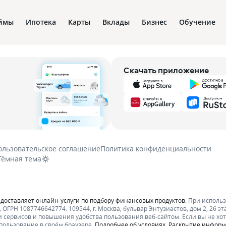
ймы
Ипотека
Карты
Вклады
Бизнес
Обучение
Скачать приложение
ользовательское соглашение
Политика конфиденциальности
Тёмная тема
едоставляет онлайн-услуги по подбору финансовых продуктов.
При исполь
ОГРН 1087746642774. 109544, г. Москва, бульвар Энтузиастов, дом 2, 26 эт
 сервисов и повышения удобства пользования веб-сайтом. Если вы не хот
пользование в своём браузере.
Подробнее об условиях.
Раскрытие инфор