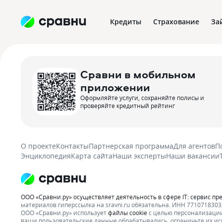
Кредиты
Страхование
За
Сравни в мобильном
приложении
Оформляйте услуги, сохраняйте полисы и
проверяйте кредитный рейтинг
О проекте
Контакты
Партнерская программа
Для агентов
П
Энциклопедия
Карта сайта
Наши эксперты
Наши вакансии
ООО «Сравни.ру» осуществляет деятельность в сфере IT: сервис пр
материалов гиперссылка на sravni.ru обязательна. ИНН 7710718303, 
ООО «Сравни.ру» использует
файлы cookie
с целью персонализации
ваши пользовательские данные обрабатывались, ограничьте их ис