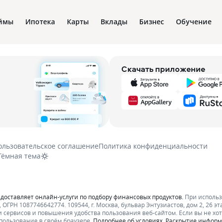
ймы
Ипотека
Карты
Вклады
Бизнес
Обучение
Скачать приложение
ользовательское соглашение
Политика конфиденциальности
Тёмная тема
едоставляет онлайн-услуги по подбору финансовых продуктов.
При исполь
ОГРН 1087746642774. 109544, г. Москва, бульвар Энтузиастов, дом 2, 26 эт
 сервисов и повышения удобства пользования веб-сайтом. Если вы не хот
пользование в своём браузере.
Подробнее об условиях.
Раскрытие инфор