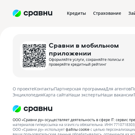
Кредиты
Страхование
За
Сравни в мобильном
приложении
Оформляйте услуги, сохраняйте полисы и
проверяйте кредитный рейтинг
О проекте
Контакты
Партнерская программа
Для агентов
П
Энциклопедия
Карта сайта
Наши эксперты
Наши вакансии
ООО «Сравни.ру» осуществляет деятельность в сфере IT: сервис пр
материалов гиперссылка на sravni.ru обязательна. ИНН 7710718303, 
ООО «Сравни.ру» использует
файлы cookie
с целью персонализации
ваши пользовательские данные обрабатывались, ограничьте их ис