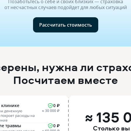
Позаботьтесь о себе и своих близких — страховка
от несчастных случаев подойдет для любых ситуаций
Рассчитать стоимость
верены, нужна ли страх
Посчитаем вместе
й клинике
0 ₽
≈ 135 
≈ 30 000 ₽
вам денежную
 покроет расходы на
ение
ле травмы
0 ₽
Столько вы
≈ 60 000 ₽