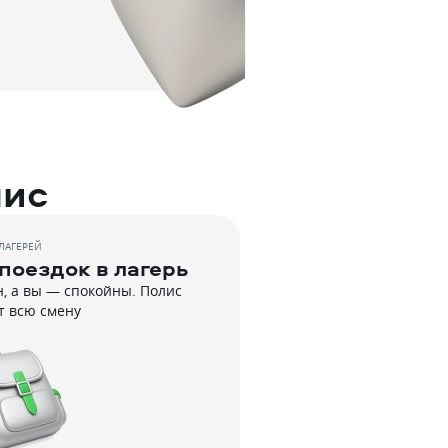
лис
ЛАГЕРЕЙ
поездок в лагерь
, а вы — спокойны. Полис
т всю смену