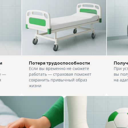
и
Потеря трудоспособности
Получ
,
Если вы временно не сможете
При ус
е —
работать — страховая поможет
вы пол
я
сохранить привычный образ
на ада
жизни