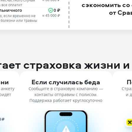
 несчастного случая
сэкономить со
а все оплатит
ольничного
0 ₽
от Сра
≈ 45 000 ₽
, если временно не
а болезни или травмы
тает страховка жизни и
вни
Если случилась беда
П
 анкету
Сообщите в страховую компанию —
Стра
придёт
контакты отправим с полисом.
и 
Поддержка работает круглосуточно