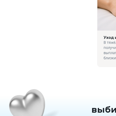
Уход 
В тяжё
получи
выпла
близк
выби