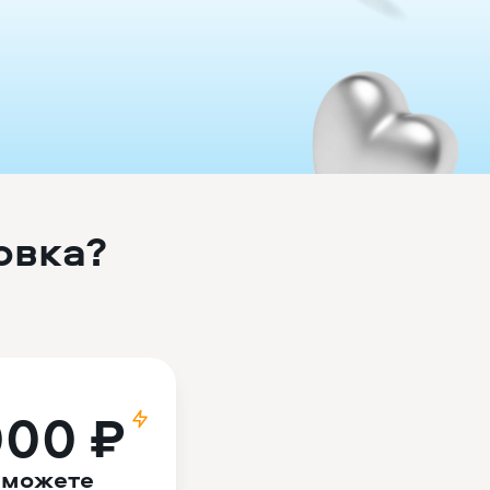
овка?
000 ₽
 можете