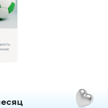
дкость.
чение
месяц