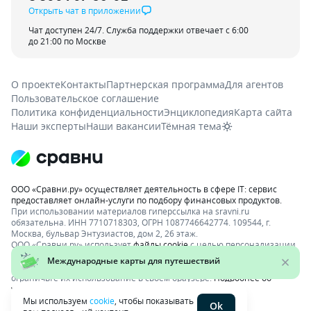
Открыть чат в приложении
Чат доступен 24/7. Служба поддержки отвечает с 6:00
до 21:00 по Москве
О проекте
Контакты
Партнерская программа
Для агентов
Пользовательское соглашение
Политика конфиденциальности
Энциклопедия
Карта сайта
Наши эксперты
Наши вакансии
Тёмная тема
ООО «Сравни.ру» осуществляет деятельность в сфере IT: сервис
предоставляет онлайн-услуги по подбору финансовых продуктов.
При использовании материалов гиперссылка на sravni.ru
обязательна. ИНН 7710718303, ОГРН 1087746642774. 109544, г.
Москва, бульвар Энтузиастов, дом 2, 26 этаж.
ООО «Сравни.ру» использует
файлы cookie
с целью персонализации
сервисов и повышения удобства пользования веб-сайтом. Если вы
не хотите, чтобы ваши пользовательские данные обрабатывались,
ограничьте их использование в своём браузере.
Подробнее об
условиях.
Раскрытие информации
Мы используем
cookie
, чтобы показывать
Ok