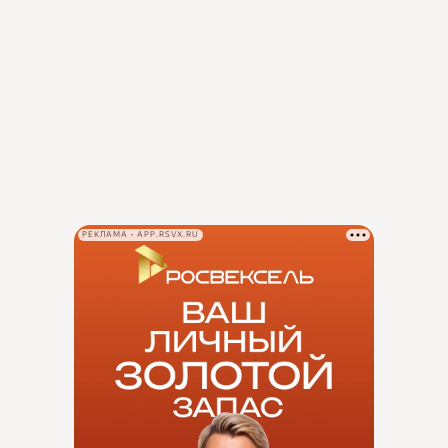
РЕКЛАМА • APP.RSVX.RU