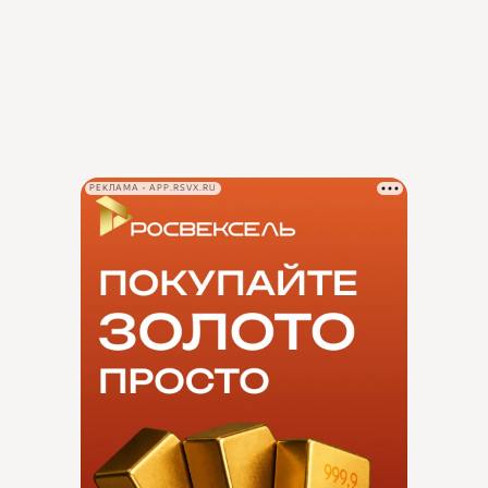
РЕКЛАМА • APP.RSVX.RU