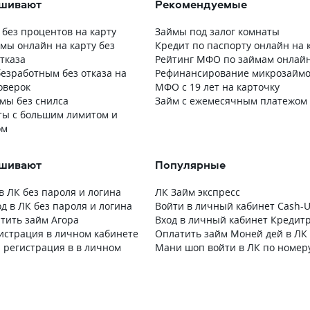
ашивают
Рекомендуемые
 без процентов на карту
Займы под залог комнаты
мы онлайн на карту без
Кредит по паспорту онлайн на 
тказа
Рейтинг МФО по займам онлай
езработным без отказа на
Рефинансирование микрозаймо
оверок
МФО с 19 лет на карточку
мы без снилса
Займ с ежемесячным платежом
ы с большим лимитом и
ом
ашивают
Популярные
в ЛК без пароля и логина
ЛК Займ экспресс
од в ЛК без пароля и логина
Войти в личный кабинет Cash-U
атить займ Агора
Вход в личный кабинет Кредит
гистрация в личном кабинете
Оплатить займ Моней дей в ЛК
m регистрация в в личном
Мани шоп войти в ЛК по номер