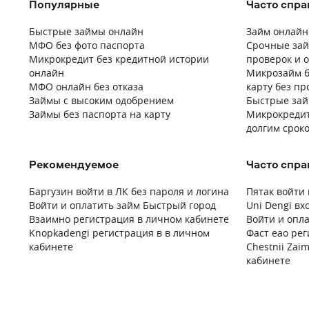
Популярные
Часто спр
Быстрые займы онлайн
Займ онлайн
МФО без фото паспорта
Срочные зай
Микрокредит без кредитной истории
проверок и о
онлайн
Микрозайм б
МФО онлайн без отказа
карту без пр
Займы с высоким одобрением
Быстрые зай
Займы без паспорта на карту
Микрокредит
долгим срок
Рекомендуемое
Часто спр
Баргузин войти в ЛК без пароля и логина
Пятак войти 
Войти и оплатить займ Быстрый город
Uni Dengi вх
Взаимно регистрация в личном кабинете
Войти и опл
Knopkadengi регистрация в в личном
Фаст еао ре
кабинете
Chestnii Zai
кабинете