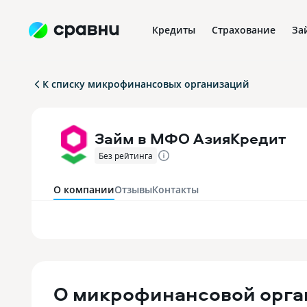
Кредиты
Страхование
За
К списку микрофинансовых организаций
Займ в МФО АзияКредит
Без рейтинга
О компании
Отзывы
Контакты
О
микрофинансовой орга