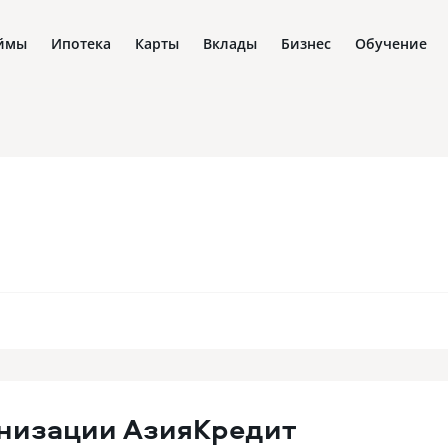
ймы
Ипотека
Карты
Вклады
Бизнес
Обучение
низации
АзияКредит