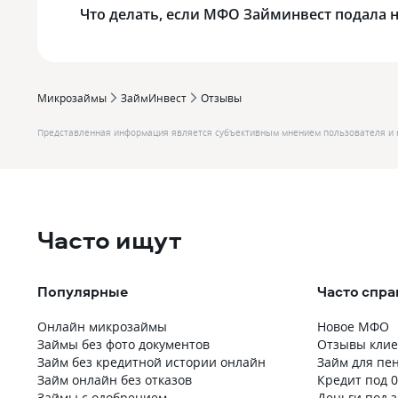
Что делать, если МФО Займинвест подала на
Микрозаймы
ЗаймИнвест
Отзывы
Представленная информация является субъективным мнением пользователя и 
Часто ищут
Популярные
Часто спр
Онлайн микрозаймы
Новое МФО
Займы без фото документов
Отзывы клие
Займ без кредитной истории онлайн
Займ для пе
Займ онлайн без отказов
Кредит под 
Займы с одобрением
Деньги под з