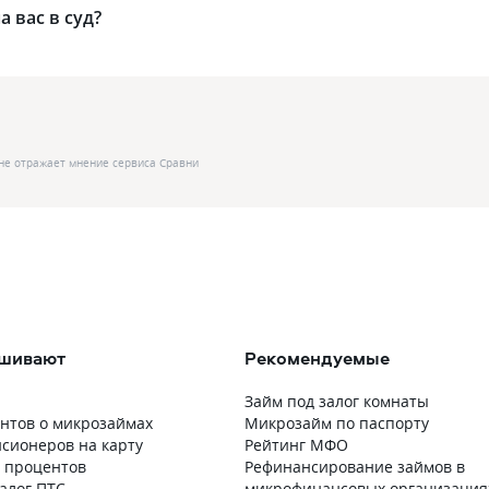
 вас в суд?
не отражает мнение сервиса Сравни
ашивают
Рекомендуемые
Займ под залог комнаты
нтов о микрозаймах
Микрозайм по паспорту
нсионеров на карту
Рейтинг МФО
0 процентов
Рефинансирование займов в
алог ПТС
микрофинансовых организация