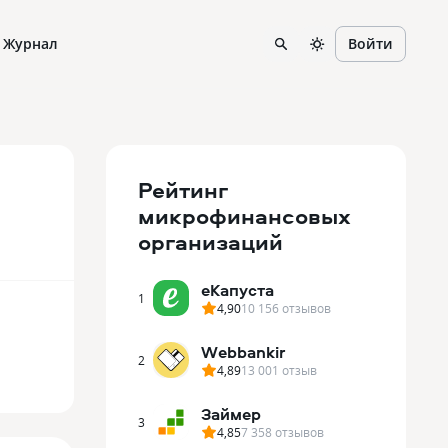
Журнал
Войти
Рейтинг
микрофинансовых
организаций
еКапуста
1
4,90
10 156
отзывов
Webbankir
2
4,89
13 001
отзыв
Займер
3
4,85
7 358
отзывов