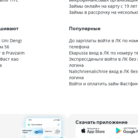
Займы онлайн на карту с 19 лет
Займы в рассрочку на нескольк
ашивают
Популярные
 Uni Dengi
До зарплаты войти в ЛК по ном
м 56
телефона
 в Pravzaim
Ekapusta вход в ЛК по номеру 
Фаст еао
Экспрессденьги войти в ЛК без
а
логина
Nalichnienalichnie вход в ЛК бе
логина
Войти и оплатить займ Фастфи
Скачать приложение