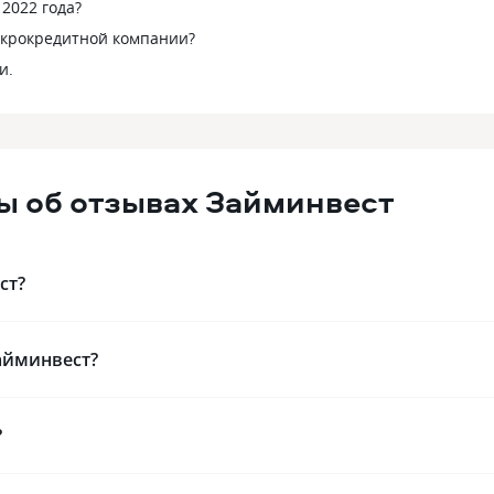
2022 года?
икрокредитной компании?
и.
ы об отзывах Займинвест
ст?
айминвест?
?