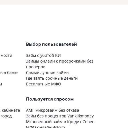
Выбор пользователей
имости
Займ с убитой КИ
Займы онлайн с просрочками без
проверок
в в банке
Самые лучшие займы
Где взять срочные деньги
м
Бесплатные МФО
Пользуется спросом
м кабинете
АМГ микрозайм без отказа
 город
Займ без процентов Vanklikmoney
Мгновенный займ в Кредит Севен
МФО онлайн 4slovo