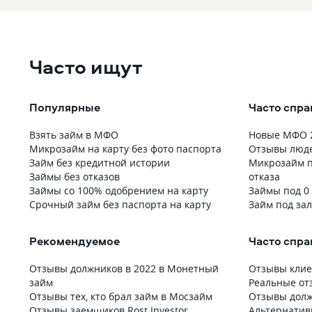
Часто ищут
Популярные
Часто спр
Взять займ в МФО
Новые МФО 2
Микрозайм на карту без фото паспорта
Отзывы люде
Займ без кредитной истории
Микрозайм п
Займы без отказов
отказа
Займы со 100% одобрением на карту
Займы под 0
Срочный займ без паспорта на карту
Займ под за
Рекомендуемое
Часто спр
Отзывы должников в 2022 в Монетный
Отзывы клие
займ
Реальные от
Отзывы тех, кто брал займ в Мосзайм
Отзывы долж
Отзывы заемщиков Rost Investor
Альтернатив