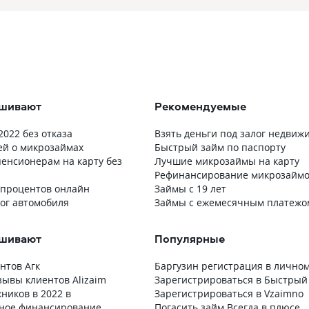
ашивают
Рекомендуемые
022 без отказа
Взять деньги под залог недвиж
й о микрозаймах
Быстрый займ по паспорту
енсионерам на карту без
Лучшие микрозаймы на карту
Рефинансирование микрозаймо
 процентов онлайн
Займы с 19 лет
лог автомобиля
Займы с ежемесячным платежо
ашивают
Популярные
нтов Агк
Баргузин регистрация в лично
зывы клиентов Alizaim
Зарегистрироваться в Быстрый
ников в 2022 в
Зарегистрироваться в Vzaimno
ное финансирование
Погасить займ Всегда в плюсе