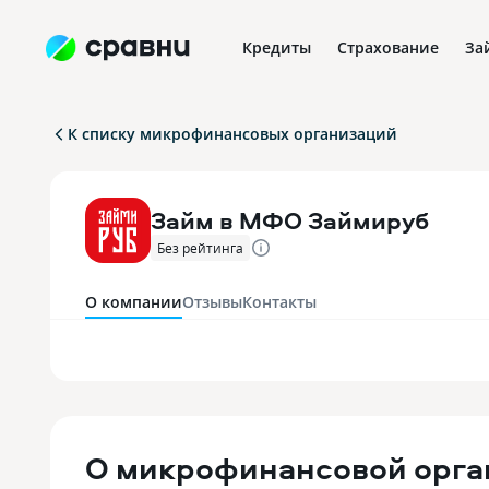
Кредиты
Страхование
За
К списку микрофинансовых организаций
Займ в МФО Займируб
Без рейтинга
О компании
Отзывы
Контакты
О
микрофинансовой орга