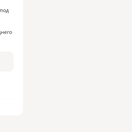
 под
днего