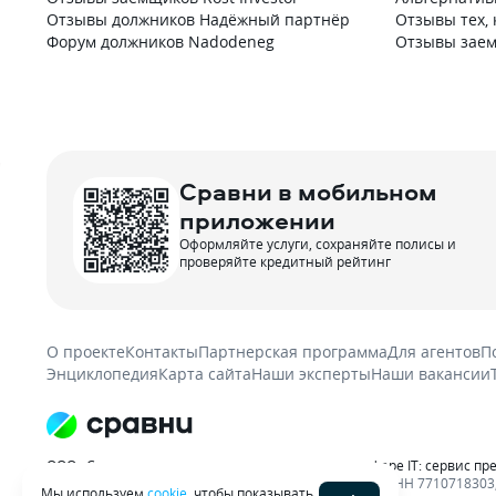
Отзывы должников Надёжный партнёр
Отзывы тех, 
Форум должников Nadodeneg
Отзывы заем
Сравни в мобильном
приложении
Оформляйте услуги, сохраняйте полисы и
проверяйте кредитный рейтинг
О проекте
Контакты
Партнерская программа
Для агентов
П
Энциклопедия
Карта сайта
Наши эксперты
Наши вакансии
ООО «Сравни.ру» осуществляет деятельность в сфере IT: сервис пр
материалов гиперссылка на sravni.ru обязательна. ИНН 7710718303, 
Мы используем
cookie
, чтобы показывать