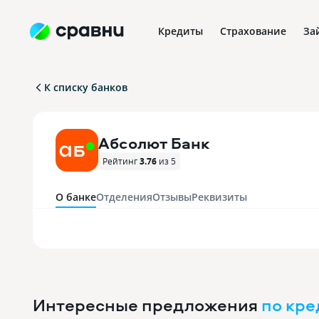
Кредиты
Страхование
За
К списку банков
Абсолют Банк
Рейтинг
3.76
из 5
О банке
Отделения
Отзывы
Реквизиты
Интересные предложения
по вк
Интересные предложения
по кр