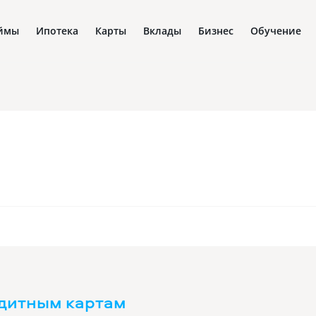
ймы
Ипотека
Карты
Вклады
Бизнес
Обучение
ладам
едитным картам