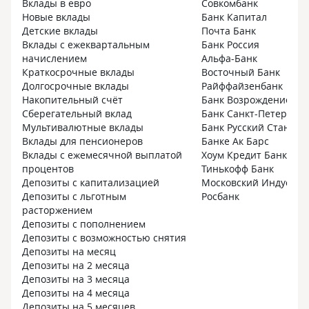
Вклады в евро
Совкомбанк
Новые вклады
Банк Капитал
Детские вклады
Почта Банк
Вклады с ежеквартальным
Банк Россия
начислением
Альфа-Банк
Краткосрочные вклады
Восточный Банк
Долгосрочные вклады
Райффайзенбанк
Накопительный счёт
Банк Возрождение
Сберегательный вклад
Банк Санкт-Петербург
Мультивалютные вклады
Банк Русский Стандар
Вклады для пенсионеров
Банке Ак Барс
Вклады с ежемесячной выплатой
Хоум Кредит Банк
процентов
Тинькофф Банк
Депозиты с капитализацией
Московский Индустри
Депозиты с льготным
Росбанк
расторжением
Депозиты с пополнением
Депозиты с возможностью снятия
Депозиты на месяц
Депозиты на 2 месяца
Депозиты на 3 месяца
Депозиты на 4 месяца
Депозиты на 5 месяцев