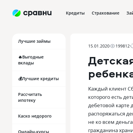
Кредиты
Страхование
За
Лучшие займы
15.01.2020
199812
Детская
🔥Выгодные
вклады
ребенк
💰Лучшие кредиты
Каждый клиент Сб
Рассчитать
которого есть дет
ипотеку
дебетовой карте 
распоряжаться де
Каско недорого
не ко всем деньга
гражданина храни
Онлайн-курсы