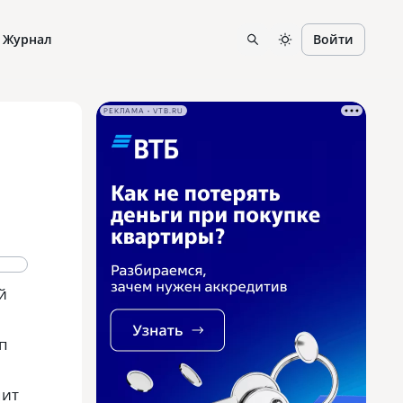
Журнал
Войти
РЕКЛАМА • VTB.RU
й
п
мит