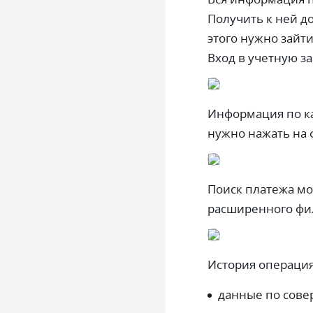
Получить к ней д
этого нужно зайти
Вход в учетную з
Информация по ка
нужно нажать на 
Поиск платежа мо
расширенного филь
История операци
данные по сов