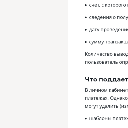
счет, с которог
сведения о пол
дату проведени
сумму транзакц
Количество вывод
пользователь опр
Что поддает
В личном кабинет
платежах. Однако
могут удалить (и
шаблоны плате