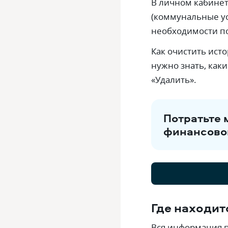
В личном кабинет
(коммунальные ус
необходимости по
Как очистить ист
нужно знать, как
«Удалить».
Потратьте 
финансово
Где находит
Вся информация п