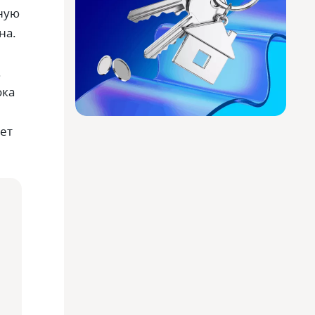
тную
на.
.
ока
ет