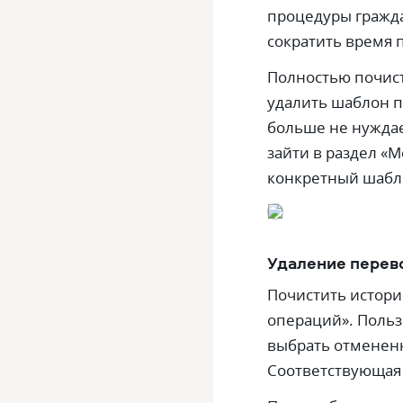
процедуры гражда
сократить время 
Полностью почист
удалить шаблон п
больше не нуждае
зайти в раздел «
конкретный шабло
Удаление перев
Почистить истор
операций». Польз
выбрать отмененн
Соответствующая 