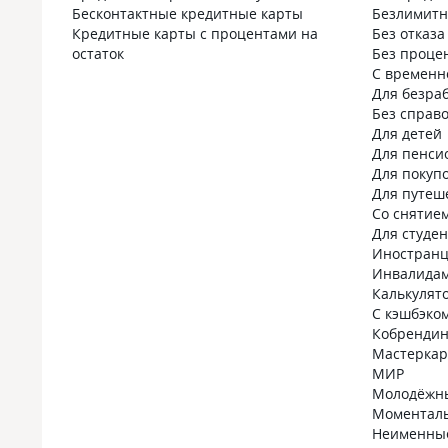
Бесконтактные кредитные карты
Безлимит
Кредитные карты с процентами на
Без отказа
остаток
Без проце
С временн
Для безра
Без справо
Для детей
Для пенси
Для покуп
Для путеш
Со снятие
Для студе
Иностран
Инвалида
Калькулят
С кэшбэко
Кобрендин
Мастеркар
МИР
Молодёжн
Моментал
Неименны