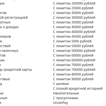
ные
С лимитом 200000 рублей
С лимитом 25000 рублей
нтов
С лимитом 30000 рублей
ой регистрацией
С лимитом 300000 рублей
ботных
С лимитом 35000 рублей
к о доходах
С лимитом 40000 рублей
С лимитом 400000 рублей
онеров
С лимитом 45000 рублей
ок
С лимитом 5000 рублей
ествий
С лимитом 50000 рублей
м наличных
С лимитом 500000 рублей
нтов
С лимитом 60000 рублей
цам
С лимитом 600000 рублей
м
С лимитом 70000 рублей
ор кредитной карты
С лимитом 700000 рублей
м
С лимитом 80000 рублей
говые
С лимитом 90000 рублей
д
С милями
С плохой кредитной историей
ые
Накопительные
ьные
С просрочками
е
UnionPay