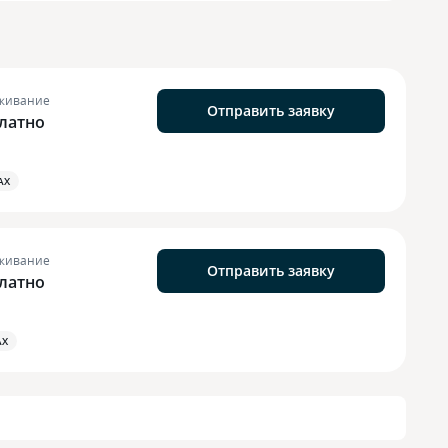
живание
Отправить заявку
латно
АХ
живание
Отправить заявку
латно
АХ