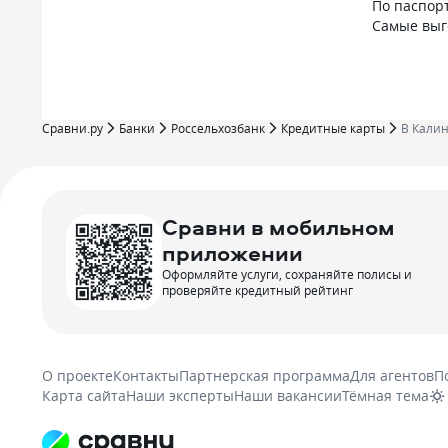
По паспор
Самые вы
Сравни.ру
Банки
Россельхозбанк
Кредитные карты
В Кали
Сравни в мобильном
приложении
Оформляйте услуги, сохраняйте полисы и
проверяйте кредитный рейтинг
О проекте
Контакты
Партнерская программа
Для агентов
П
Карта сайта
Наши эксперты
Наши вакансии
Тёмная тема