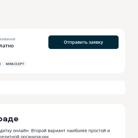
живание
Отправить заявку
латно
М
MIRACCEPT
раде
дитку онлайн. Второй вариант наиболее простой и
кредитной организации.