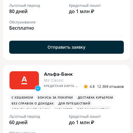
Льготный период
Кредитный лимит
80 дней
до 1 млн ₽
Обслуживание
Бесплатно
Отправить заявку
Альфа-Банк
Mir Classic
КРЕДИТНАЯ КАРТА АЛЬФА-БАНКА
4.8
12 369 отзывов
С КЕШБЭКОМ
БОНУСЫ ЗА ПОКУПКИ
ДОСТАВКА КУРЬЕРОМ
БЕЗ СПРАВОК О ДОХОДАХ
ДЛЯ ПУТЕШЕСТВИЙ
ОПЛАТА СМАРТФОНОМ
MIRACCEPT
ДЛЯ САМОЗАНЯТЫХ
ПЛАТЕЖНЫЙ СТИКЕР
Льготный период
Кредитный лимит
60 дней
до 1 млн ₽
Обслуживание