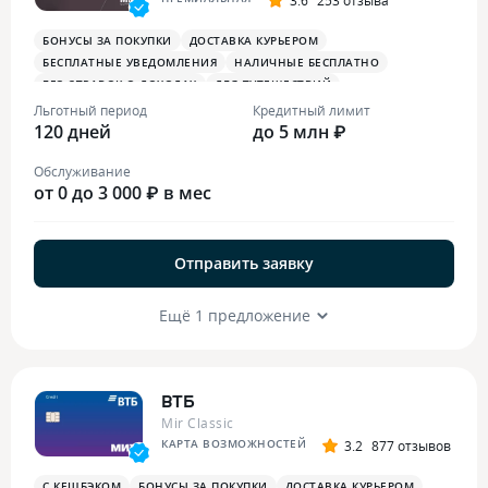
БОНУСЫ ЗА ПОКУПКИ
ДОСТАВКА КУРЬЕРОМ
БЕСПЛАТНЫЕ УВЕДОМЛЕНИЯ
НАЛИЧНЫЕ БЕСПЛАТНО
БЕЗ СПРАВОК О ДОХОДАХ
ДЛЯ ПУТЕШЕСТВИЙ
ОПЛАТА СМАРТФОНОМ
MIRACCEPT
БИЗНЕС-ЗАЛЫ
Льготный период
Кредитный лимит
120 дней
БЕСПЛАТНАЯ ТУРИСТИЧЕСКАЯ СТРАХОВКА
до 5 млн ₽
Обслуживание
от 0 до 3 000 ₽ в мес
Отправить заявку
Ещё 1 предложение
ВТБ
Mir Classic
КАРТА ВОЗМОЖНОСТЕЙ
3.2
877 отзывов
С КЕШБЭКОМ
БОНУСЫ ЗА ПОКУПКИ
ДОСТАВКА КУРЬЕРОМ