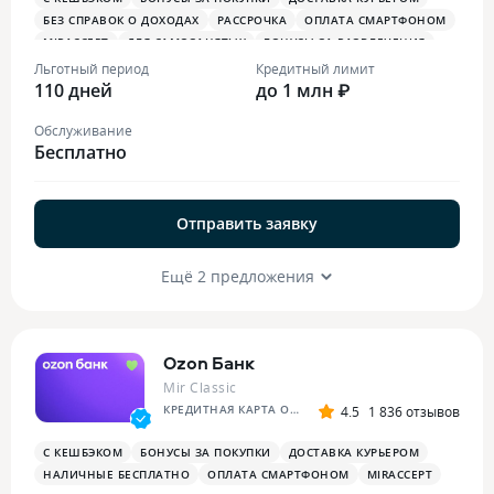
БЕЗ СПРАВОК О ДОХОДАХ
РАССРОЧКА
ОПЛАТА СМАРТФОНОМ
MIRACCEPT
ДЛЯ САМОЗАНЯТЫХ
БОНУСЫ ЗА РАЗВЛЕЧЕНИЯ
ПЛАТЕЖНЫЙ СТИКЕР
Льготный период
Кредитный лимит
110 дней
до 1 млн ₽
Обслуживание
Бесплатно
Отправить заявку
Ещё 2 предложения
Ozon Банк
Mir Classic
КРЕДИТНАЯ КАРТА OZON
4.5
1 836 отзывов
С КЕШБЭКОМ
БОНУСЫ ЗА ПОКУПКИ
ДОСТАВКА КУРЬЕРОМ
НАЛИЧНЫЕ БЕСПЛАТНО
ОПЛАТА СМАРТФОНОМ
MIRACCEPT