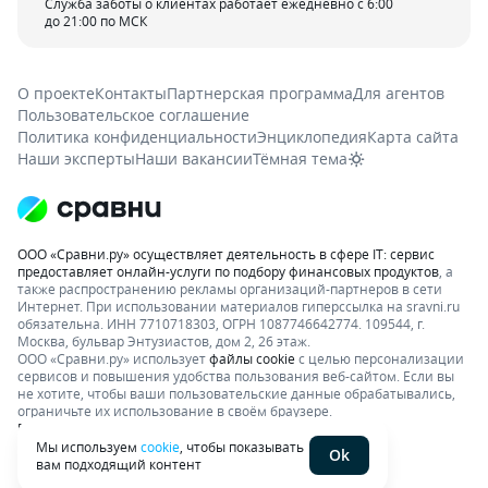
Служба заботы о клиентах работает ежедневно с 6:00
до 21:00 по МСК
О проекте
Контакты
Партнерская программа
Для агентов
Пользовательское соглашение
Политика конфиденциальности
Энциклопедия
Карта сайта
Наши эксперты
Наши вакансии
Тёмная тема
ООО «Сравни.ру» осуществляет деятельность в сфере IT: сервис
предоставляет онлайн-услуги по подбору финансовых продуктов
, а
также распространению рекламы организаций-партнеров в сети
Интернет.
При использовании материалов гиперссылка на sravni.ru
обязательна. ИНН 7710718303, ОГРН 1087746642774. 109544, г.
Москва, бульвар Энтузиастов, дом 2, 26 этаж.
ООО «Сравни.ру» использует
файлы cookie
с целью персонализации
сервисов и повышения удобства пользования веб-сайтом. Если вы
не хотите, чтобы ваши пользовательские данные обрабатывались,
ограничьте их использование в своём браузере.
Подробнее об условиях. Раскрытие информации
Мы используем
cookie
, чтобы показывать
Ok
вам подходящий контент