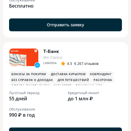
Бесплатно
Отправить заявку
Т-Банк
Mir Classic
LAMODA
4.3
6 267 отзывов
БОНУСЫ ЗА ПОКУПКИ
ДОСТАВКА КУРЬЕРОМ
КОБРЕНДИНГ
БЕЗ СПРАВОК О ДОХОДАХ
ДЛЯ ПУТЕШЕСТВИЙ
РАССРОЧКА
ОПЛАТА СМАРТФОНОМ
MIRACCEPT
БОНУСЫ НА АЗС
БОНУСЫ В РЕСТОРАНАХ
ПЛАТЕЖНЫЙ СТИКЕР
Льготный период
Кредитный лимит
55 дней
до 1 млн ₽
Обслуживание
990 ₽ в год