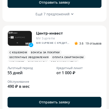
Отправить заявку
Ещё 7 предложений
Центр-инвест
Mir Supreme
MIR SUPREME С КРЕДИТНЫМ ЛИМИТОМ
3.6
19 отзывов
С КЕШБЭКОМ
БОНУСЫ ЗА ПОКУПКИ
БЕСПЛАТНЫЕ УВЕДОМЛЕНИЯ
ОПЛАТА СМАРТФОНОМ
MIRACCEPT
БИЗНЕС-ЗАЛЫ
ДЛЯ САМОЗАНЯТЫХ
ПЛАТЕЖНЫЙ СТИКЕР
Льготный период
Кредитный лимит
55 дней
от 1 000 ₽
Обслуживание
490 ₽ в мес
Отправить заявку