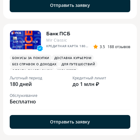
Отправить заявку
Банк ПСБ
Mir Classic
КРЕДИТНАЯ КАРТА 180 ДНЕЙ БЕЗ %
3.5
188 отзывов
БОНУСЫ ЗА ПОКУПКИ
ДОСТАВКА КУРЬЕРОМ
БЕЗ СПРАВОК О ДОХОДАХ
ДЛЯ ПУТЕШЕСТВИЙ
ОПЛАТА СМАРТФОНОМ
MIRACCEPT
БОНУСЫ ЗА МЕДИЦИНСКИЕ УСЛУГИ
Льготный период
Кредитный лимит
180 дней
до 1 млн ₽
Обслуживание
Бесплатно
Отправить заявку