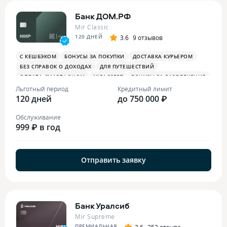
Банк ДОМ.РФ
Mir Classic
120 ДНЕЙ
3.6
9 отзывов
С КЕШБЭКОМ
БОНУСЫ ЗА ПОКУПКИ
ДОСТАВКА КУРЬЕРОМ
БЕЗ СПРАВОК О ДОХОДАХ
ДЛЯ ПУТЕШЕСТВИЙ
ОПЛАТА СМАРТФОНОМ
MIRACCEPT
БОНУСЫ ЗА РАЗВЛЕЧЕНИЯ
БОНУСЫ В РЕСТОРАНАХ
Льготный период
Кредитный лимит
120 дней
до 750 000 ₽
Обслуживание
999 ₽ в год
Отправить заявку
Банк Уралсиб
Mir Supreme
ПРЕМИАЛЬНАЯ
3.6
253 отзыва