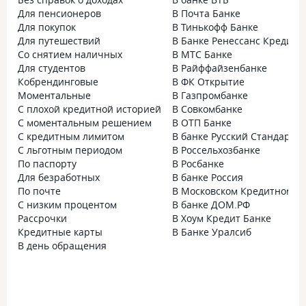
Для пенсионеров
В Почта Банке
Для покупок
В Тинькофф Банке
Для путешествий
В Банке Ренессанс Кредит
Со снятием наличных
В МТС Банке
Для студентов
В Райффайзенбанке
Кобрендинговые
В ФК Открытие
Моментальные
В Газпромбанке
С плохой кредитной историей
В Совкомбанке
С моментальным решением
В ОТП Банке
С кредитным лимитом
В банке Русский Стандарт
С льготным периодом
В Россельхозбанке
По паспорту
В Росбанке
Для безработных
В банке Россия
По почте
В Московском Кредитном Б
С низким процентом
В банке ДОМ.РФ
Рассрочки
В Хоум Кредит Банке
Кредитные карты
В Банке Уралсиб
В день обращения