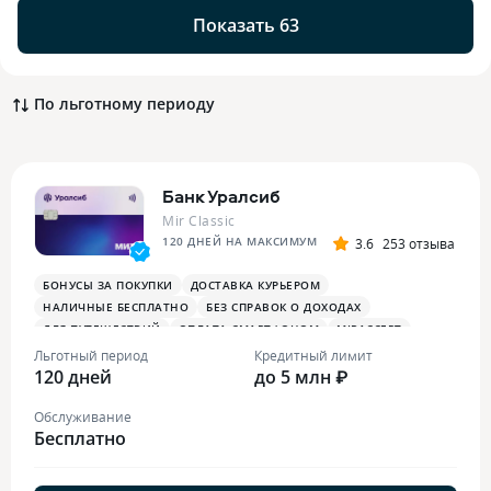
Показать 63
По льготному периоду
Банк Уралсиб
Mir Classic
120 ДНЕЙ НА МАКСИМУМ
3.6
253 отзыва
БОНУСЫ ЗА ПОКУПКИ
ДОСТАВКА КУРЬЕРОМ
НАЛИЧНЫЕ БЕСПЛАТНО
БЕЗ СПРАВОК О ДОХОДАХ
ДЛЯ ПУТЕШЕСТВИЙ
ОПЛАТА СМАРТФОНОМ
MIRACCEPT
Льготный период
Кредитный лимит
120 дней
до 5 млн ₽
Обслуживание
Бесплатно