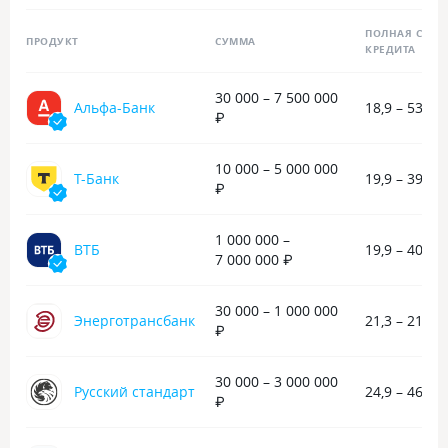
не подцепить доп. Услуги.
Сейчас в личном 
банка отслежива
ПОЛНАЯ СТОИ
ПРОДУКТ
СУММА
вношу нужную сум
КРЕДИТА
рекомендую с по
30 000 – 7 500 000
Альфа-Банк
18,9 – 53,9 
₽
10 000 – 5 000 000
Т-Банк
19,9 – 39,9 
₽
1 000 000 –
ВТБ
19,9 – 40,9 
7 000 000 ₽
30 000 – 1 000 000
Энерготрансбанк
21,3 – 21,5 
₽
30 000 – 3 000 000
Русский стандарт
24,9 – 46,5 
₽