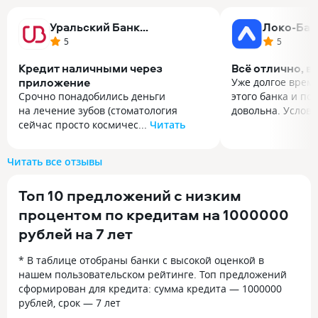
Уральский Банк
Локо-Бан
реконструкции и развития
5
5
Кредит наличными через
Всё отлично, в
приложение
Уже долгое врем
Срочно понадобились деньги
этого банка и по
на лечение зубов (стоматология
довольна. Услов..
сейчас просто космичес...
Читать
Уже долгое врем
Срочно понадобились деньги
этого банка и по
на лечение зубов (стоматология
довольна. Услови
Читать все отзывы
сейчас просто космическая
выгодные, да и 
по ценам). Подал заявку на кредит
радует. Недавно 
Топ 10 предложений с низким
наличными через приложение УБРиР,
кредит на ремонт
так как уже есть их карта. Одобрение
обратилась имен
процентом по кредитам на 1000000
пришло минут через 15, деньги упали
очень вежливо и
рублей на 7 лет
на счет сразу после клика. Никаких
на все вопросы п
поездок в офис. Процентная ставка
понятно, процен
* В таблице отобраны банки с высокой оценкой в
среднерыночная, не скажу что
и платежи комфо
нашем пользовательском рейтинге. Топ предложений
копейки, но честная. Единственное,
одобрили, с офо
сформирован для кредита: сумма кредита — 1000000
надо внимательно смотреть галочки
быстро справили
рублей, срок — 7 лет
при оформлении, чтобы
сразу после подп