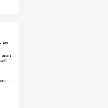
отает
ставить
ущих
ний. В