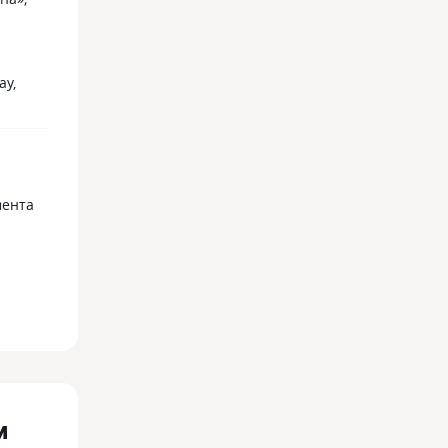
ay,
мента
м