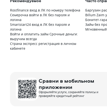
Рекомендуемое
Часто спр
Rostfinance вход в ЛК по номеру телефона
Баргузин ра
Семерочка войти в ЛК без пароля и
Billum Zaim 
логина
Бонитет-гар
Smartstart24 вход в ЛК без пароля и
Займ без про
логина
Мгновенный 
Войти и оплатить займ Срочные деньги:
выручим всегда
Страна экспресс регистрация в личном
кабинете
Сравни в мобильном
приложении
Оформляйте услуги, сохраняйте полисы и
проверяйте кредитный рейтинг