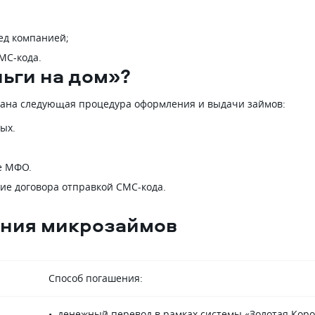
ед компанией;
МС-кода.
ньги на дом»?
ана следующая процедура оформления и выдачи займов:
ых.
е МФО.
ие договора отправкой СМС-кода.
ения микрозаймов
Способ погашения:
денежный перевод в рамках системы «Золотая Коро