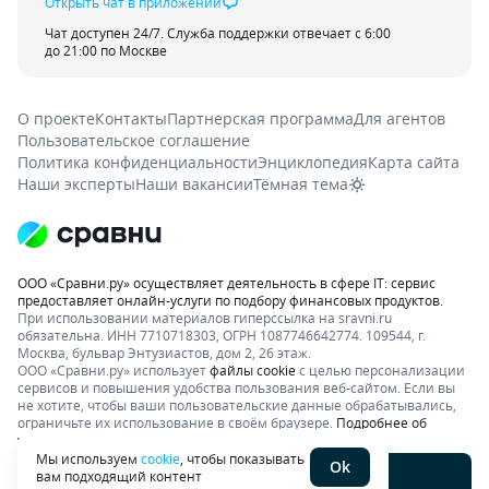
Открыть чат в приложении
Чат доступен 24/7. Служба поддержки отвечает с 6:00
до 21:00 по Москве
О проекте
Контакты
Партнерская программа
Для агентов
Пользовательское соглашение
Политика конфиденциальности
Энциклопедия
Карта сайта
Наши эксперты
Наши вакансии
Тёмная тема
ООО «Сравни.ру» осуществляет деятельность в сфере IT: сервис
предоставляет онлайн-услуги по подбору финансовых продуктов.
При использовании материалов гиперссылка на sravni.ru
обязательна. ИНН 7710718303, ОГРН 1087746642774. 109544, г.
Москва, бульвар Энтузиастов, дом 2, 26 этаж.
ООО «Сравни.ру» использует
файлы cookie
с целью персонализации
сервисов и повышения удобства пользования веб-сайтом. Если вы
не хотите, чтобы ваши пользовательские данные обрабатывались,
ограничьте их использование в своём браузере.
Подробнее об
условиях.
Раскрытие информации
Мы используем
cookie
, чтобы показывать
Ok
вам подходящий контент
Написать отзыв