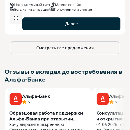
Накопительный счет
Можно онлайн
Есть капитализация
Пополнение и снятие
Далее
Смотреть все предложения
Отзывы о вкладах до востребования в
Альфа-Банке
Альфа-Банк
Альфа-Б
5
5
Образцовая работа поддержки
Консультация 
Альфа-Банка при открытии
и открытие вк
пенсионного вклада
Хочу выразить искреннюю
01.06.2026 Года 