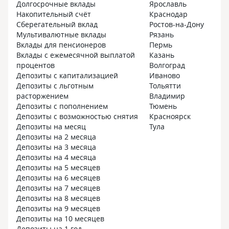
Долгосрочные вклады
Ярославль
технических деталей подключилась
доходчиво ответ
Накопительный счёт
Краснодар
Наталья. Переключения происходили
многочисленные
Сберегательный вклад
Ростов-на-Дону
мгновенно. Мне не пришлось заново
В результате мн
Мультивалютные вклады
Рязань
описывать проблему, так как вся
условия по вкла
Вклады для пенсионеров
Пермь
история переписки сохранялась,
Максимальный» н
Вклады с ежемесячной выплатой
Казань
и суть запроса не терялась, что
я сообщил Юлии,
процентов
Волгоград
сэкономило много времени.
намерен открыт
Депозиты с капитализацией
Иваново
В процессе возникла непредвиденная
01.06.2026 Года
Депозиты с льготным
Тольятти
сложность: в моем интерфейсе
дня, обратившис
расторжением
Владимир
приложения не отображался пункт
Юлия, узнав, чт
Депозиты с пополнением
Тюмень
«Накопления». На этом этапе
установлено пр
Депозиты с возможностью снятия
Красноярск
подключилась оператор Екатерина,
Банка и есть до
Депозиты на месяц
Тула
чью работу хочется отметить
кабинету, посов
Депозиты на 2 месяца
отдельно. Вместо стандартных
без обращения 
Депозиты на 3 месяца
скриптов Екатерина проявила
открыть данный
Депозиты на 4 месяца
глубокую вовлеченность. Чтобы
мобильное прил
Депозиты на 5 месяцев
разобраться в ситуации, она
деньги с помо
Депозиты на 6 месяцев
попросила прислать скриншот.
дебетовой карты
Депозиты на 7 месяцев
Изучив проблему, она детально
чтобы сберечь 
Депозиты на 8 месяцев
расписала весь альтернативный путь:
рассказала мне 
Депозиты на 9 месяцев
Главный экран → Новый продукт →
как в мобильно
Депозиты на 10 месяцев
Накопления → Альфа-Вклад.
открыть этот вк
Депозиты на 1 год