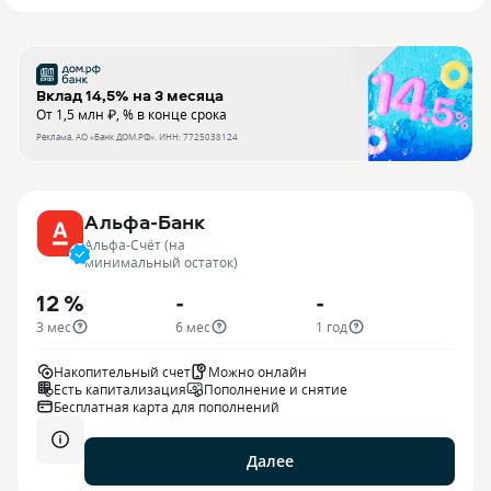
Вклад 14,5% на 3 месяца
От 1,5 млн ₽, % в конце срока
Реклама.
АО «Банк ДОМ.РФ»
. ИНН:
7725038124
Альфа-Банк
Альфа-Счёт (на
минимальный остаток)
12 %
-
-
3 мес
6 мес
1 год
Накопительный счет
Можно онлайн
Есть капитализация
Пополнение и снятие
Бесплатная карта для пополнений
Далее