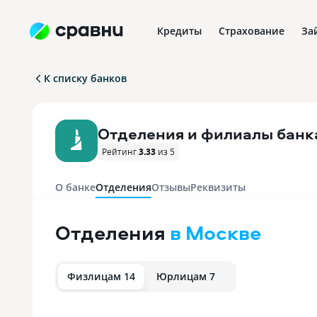
Кредиты
Страхование
За
К списку банков
Отделения и филиалы банк
Рейтинг
3.33
из 5
О банке
Отделения
Отзывы
Реквизиты
Отделения
в Москве
Физлицам 14
Юрлицам 7