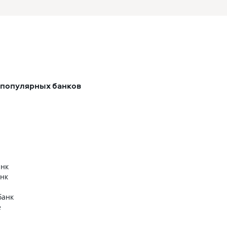
 популярных банков
анк
нк
банк
е