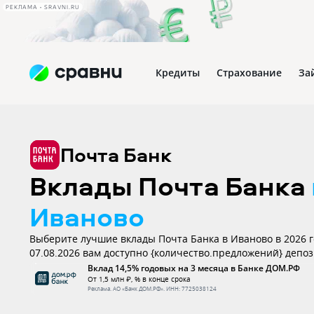
РЕКЛАМА • SRAVNI.RU
Кредиты
Страхование
За
Почта Банк
Вклады Почта Банка
Иваново
Выберите лучшие вклады Почта Банка в Иваново в 2026 г
07.08.2026 вам доступно {количество.предложений} депоз
процентной ставкой до 0%. Все вклады застрахованы.
Вклад 14,5% годовых на 3 месяца в Банке ДОМ.РФ
От 1,5 млн ₽, % в конце срока
Реклама.
АО «Банк ДОМ.РФ»
. ИНН:
7725038124