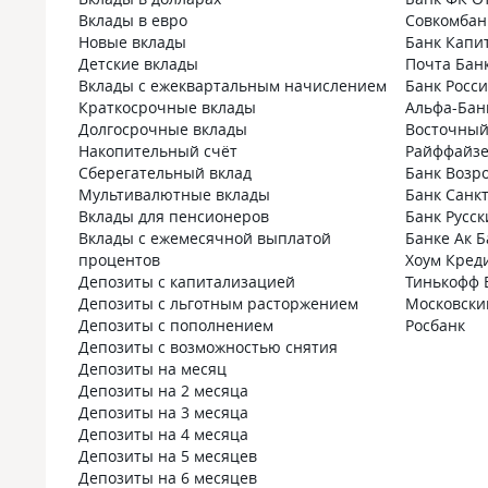
Вклады в евро
Совкомбан
Новые вклады
Банк Капи
Детские вклады
Почта Бан
Вклады с ежеквартальным начислением
Банк Росс
Краткосрочные вклады
Альфа-Бан
Долгосрочные вклады
Восточный
Накопительный счёт
Райффайзе
Сберегательный вклад
Банк Возр
Мультивалютные вклады
Банк Санк
Вклады для пенсионеров
Банк Русс
Вклады с ежемесячной выплатой
Банке Ак Б
процентов
Хоум Кред
Депозиты с капитализацией
Тинькофф 
Депозиты с льготным расторжением
Московски
Депозиты с пополнением
Росбанк
Депозиты с возможностью снятия
Депозиты на месяц
Депозиты на 2 месяца
Депозиты на 3 месяца
Депозиты на 4 месяца
Депозиты на 5 месяцев
Депозиты на 6 месяцев