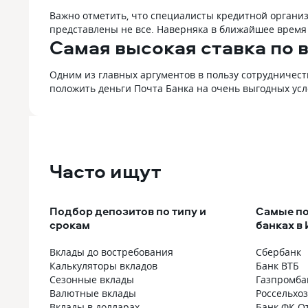
Важно отметить, что специалисты кредитной органи
представлены не все. Наверняка в ближайшее время
Самая высокая ставка по 
Одним из главных аргументов в пользу сотрудничест
положить деньги Почта Банка на очень выгодных усл
Часто ищут
Подбор депозитов по типу и
Самые по
срокам
банках в
Вклады до востребования
Сбербанк
Калькуляторы вкладов
Банк ВТБ
Сезонные вклады
Газпромба
Валютные вклады
Россельхо
Вклады в долларах
Банк ФК О