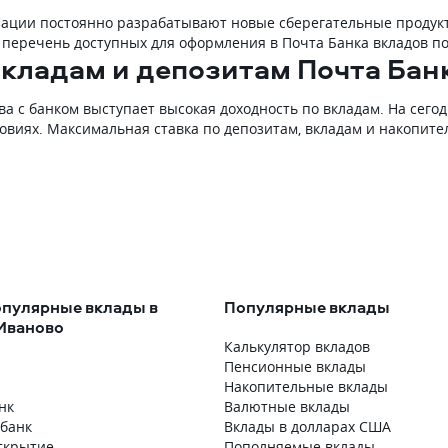
зации постоянно разрабатывают новые сберегательные продукт
 перечень доступных для оформления в Почта Банка вкладов п
вкладам и депозитам Почта Бан
ва с банком выступает высокая доходность по вкладам. На сег
овиях. Максимальная ставка по депозитам, вкладам и накопите
пулярные вклады в
Популярные вклады
 Иваново
Калькулятор вкладов
Пенсионные вклады
Накопительные вклады
нк
Валютные вклады
збанк
Вклады в долларах США
ткрытие
Пополняемые вклады