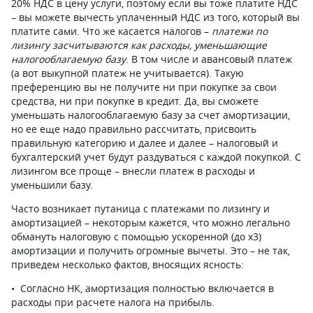
20% НДС в цену услуги, поэтому если вы тоже платите НДС
– вы можете вычесть уплаченный НДС из того, который вы
платите сами. Что же касается налогов –
платежи по
лизингу засчитываются как расходы, уменьшающие
налогооблагаемую базу
. В том числе и авансовый платеж
(а вот выкупной платеж не учитывается). Такую
преференцию вы не получите ни при покупке за свои
средства, ни при покупке в кредит. Да, вы сможете
уменьшать налогооблагаемую базу за счет амортизации,
но ее еще надо правильно рассчитать, присвоить
правильную категорию и далее и далее – налоговый и
бухгалтерский учет будут раздуваться с каждой покупкой. С
лизингом все проще – внесли платеж в расходы и
уменьшили базу.
Часто возникает путаница с платежами по лизингу и
амортизацией – некоторым кажется, что можно легально
обмануть налоговую с помощью ускоренной (до х3)
амортизации и получить огромные вычеты. Это – не так,
приведем несколько фактов, вносящих ясность:
Согласно НК, амортизация полностью включается в
расходы при расчете налога на прибыль.