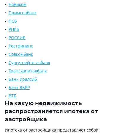
Новиком
Примсоцбанк
ПСБ
РНКБ
РОССИЯ
Ростфинанс
Совкомбанк
Сургутнефтегазбанк
Транскапиталбанк
Банк Уралсиб
Банк ВБРР
ВТБ
На какую недвижимость
распространяется ипотека от
застройщика
Ипотека от застройщика представляет собой