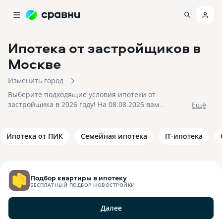
Ипотека от застройщиков
в
Москве
Изменить город
Выберите подходящие условия ипотеки от
застройщика в 2026 году! На 08.08.2026 вам
Eщё
доступно 11 предложений в 10 банках со ставками от
5,7% и первым взносом от 20%, на сумму до
200 000 000 рублей! Подайте заявку на подбор
Ипотека от ПИК
Семейная ипотека
IT-ипотека
квартиры в ипотеку от застройщика и получите
приемлемое предложение уже сегодня!
Подбор квартиры в ипотеку
БЕСПЛАТНЫЙ ПОДБОР НОВОСТРОЙКИ
Далее