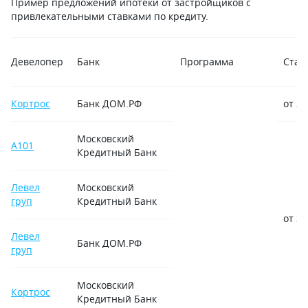
Пример предложений ипотеки от застройщиков с
привлекательными ставками по кредиту.
Девелопер
Банк
Программа
Став
Кортрос
Банк ДОМ.РФ
от 2,
Московский
А101
Кредитный Банк
Левел
Московский
груп
Кредитный Банк
от 3
Левел
Банк ДОМ.РФ
груп
Московский
Кортрос
Кредитный Банк