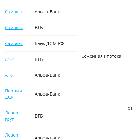
Самолет
Альфа-Банк
Самолет
ВТБ
Самолет
Банк ДОМ.РФ
Семейная ипотека
А101
ВТБ
А101
Альфа-Банк
Первый
Альфа-Банк
ДСК
от 3,
Левел
ВТБ
груп
Левел
Альфа-Банк