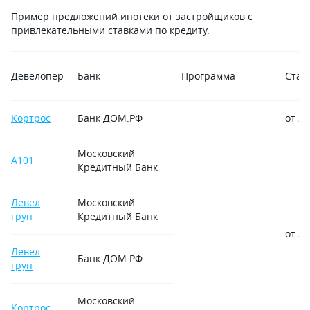
Пример предложений ипотеки от застройщиков с
привлекательными ставками по кредиту.
Девелопер
Банк
Программа
Став
Кортрос
Банк ДОМ.РФ
от 2,
Московский
А101
Кредитный Банк
Левел
Московский
груп
Кредитный Банк
от 3
Левел
Банк ДОМ.РФ
груп
Московский
Кортрос