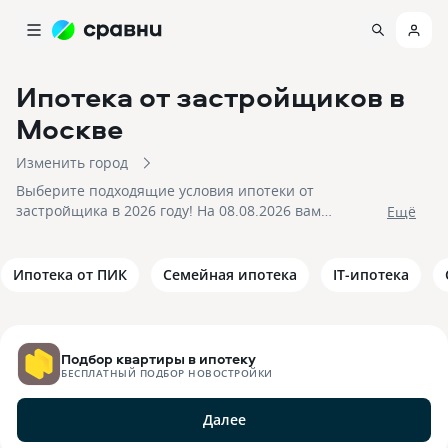
Ипотека от застройщиков
в
Москве
Изменить город
Выберите подходящие условия ипотеки от
застройщика в 2026 году! На 08.08.2026 вам
Eщё
доступно 39 предложений в 20 банках со ставками от
2,5% и первым взносом от 20%, на сумму до
100 000 000 рублей! Подайте заявку на подбор
Ипотека от ПИК
Семейная ипотека
IT-ипотека
квартиры в ипотеку от застройщика и получите
приемлемое предложение уже сегодня!
Подбор квартиры в ипотеку
БЕСПЛАТНЫЙ ПОДБОР НОВОСТРОЙКИ
Далее