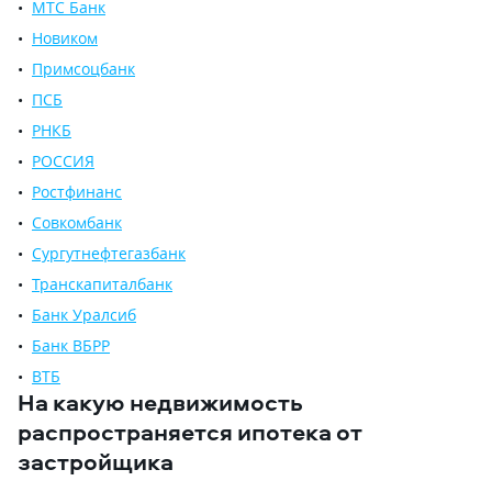
МТС Банк
Новиком
Примсоцбанк
ПСБ
РНКБ
РОССИЯ
Ростфинанс
Совкомбанк
Сургутнефтегазбанк
Транскапиталбанк
Банк Уралсиб
Банк ВБРР
ВТБ
На какую недвижимость
распространяется ипотека от
застройщика