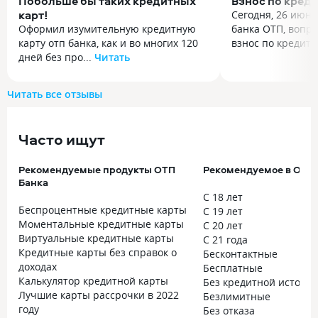
Побольше бы таких кредитных
Взнос по креди
карт!
Сегодня, 26 июня
Оформил изумительную кредитную
банка ОТП, вопр
карту отп банка, как и во многих 120
взнос по кредит..
дней без про...
Читать
Сегодня, 26 июня
Оформил изумительную кредитную
банка ОТП, вопр
карту отп банка, как и во многих 120
взнос по кредитн
Читать все отзывы
дней без процентов, но огромнейший
показалось, что 
плюс этой карты, в том что первую
мала, поэтому р
покупку до 15к возвращают бонусами
в Поддержке. Мн
Часто ищут
в течении недели и их сразу можно
Елена. Спасибо е
вернуть на кредитную карту чтобы
и ясные ответы. 
Рекомендуемые продукты ОТП
Рекомендуемое в ОТП 
не было минуса, то есть первые 15к
это сумма миним
Банка
просто халявные, а дальше уже
который нужно вн
С 18 лет
как и везде. Всем советую
А платёж для льг
Беспроцентные кредитные карты
С 19 лет
Побольше бы таких карт
появиться чуть п
Моментальные кредитные карты
С 20 лет
виден. Понравило
Виртуальные кредитные карты
С 21 года
с оператором оч
Кредитные карты без справок о
Бесконтактные
разобралась в св
доходах
Бесплатные
Калькулятор кредитной карты
Без кредитной истори
Лучшие карты рассрочки в 2022
Безлимитные
году
Без отказа