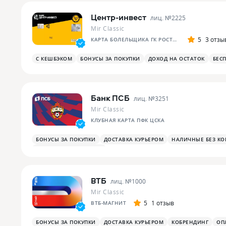
Центр-инвест
лиц. №
2225
Mir Classic
5
3 отзы
КАРТА БОЛЕЛЬЩИКА ГК РОСТОВ-ДОН
С КЕШБЭКОМ
БОНУСЫ ЗА ПОКУПКИ
ДОХОД НА ОСТАТОК
БЕС
Банк ПСБ
лиц. №
3251
Mir Classic
КЛУБНАЯ КАРТА ПФК ЦСКА
БОНУСЫ ЗА ПОКУПКИ
ДОСТАВКА КУРЬЕРОМ
НАЛИЧНЫЕ БЕЗ К
БОНУСЫ В РЕСТОРАНАХ
ВТБ
лиц. №
1000
Mir Classic
5
1 отзыв
ВТБ-МАГНИТ
БОНУСЫ ЗА ПОКУПКИ
ДОСТАВКА КУРЬЕРОМ
КОБРЕНДИНГ
ОП