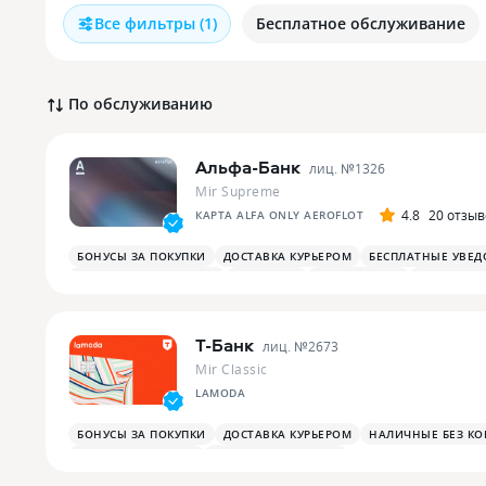
Все фильтры
(1)
Бесплатное обслуживание
По обслуживанию
Альфа-Банк
лиц. №
1326
Mir Supreme
4.8
20 отзыв
КАРТА ALFA ONLY AEROFLOT
БОНУСЫ ЗА ПОКУПКИ
ДОСТАВКА КУРЬЕРОМ
БЕСПЛАТНЫЕ УВЕ
ОПЛАТА СМАРТФОНОМ
MIRACCEPT
БИЗНЕС-ЗАЛЫ
ДЛЯ САМО
Т-Банк
лиц. №
2673
Mir Classic
LAMODA
БОНУСЫ ЗА ПОКУПКИ
ДОСТАВКА КУРЬЕРОМ
НАЛИЧНЫЕ БЕЗ К
ДЛЯ САМОЗАНЯТЫХ
ПЛАТЕЖНЫЙ СТИКЕР