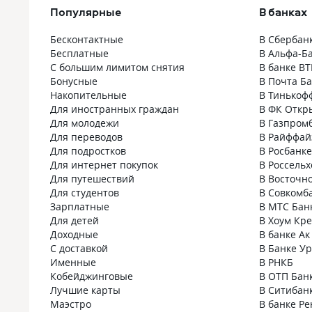
Популярные
В банках
Бесконтактные
В Сбербан
Бесплатные
В Альфа-Б
С большим лимитом снятия
В банке ВТ
Бонусные
В Почта Б
Накопительные
В Тинькоф
Для иностранных граждан
В ФК Откр
Для молодежи
В Газпром
Для переводов
В Райффай
Для подростков
В Росбанке
Для интернет покупок
В Россельх
Для путешествий
В Восточн
Для студентов
В Совкомб
Зарплатные
В МТС Бан
Для детей
В Хоум Кр
Доходные
В банке Ак
С доставкой
В Банке У
Именные
В РНКБ
Кобейджинговые
В ОТП Бан
Лучшие карты
В Ситибан
Маэстро
В банке Ре