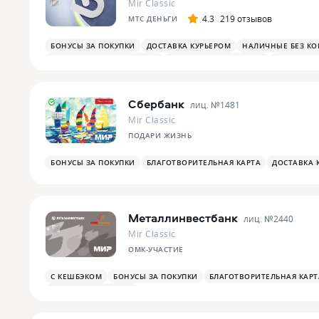
Mir Classic
4.3
219 отзывов
МТС ДЕНЬГИ
БОНУСЫ ЗА ПОКУПКИ
ДОСТАВКА КУРЬЕРОМ
НАЛИЧНЫЕ БЕЗ К
БОНУСЫ В СУПЕРМАРКЕТАХ
БОНУСЫ В РЕСТОРАНАХ
ПЛАТЕЖНЫ
Сбербанк
лиц. №
1481
Mir Classic
ПОДАРИ ЖИЗНЬ
БОНУСЫ ЗА ПОКУПКИ
БЛАГОТВОРИТЕЛЬНАЯ КАРТА
ДОСТАВКА 
Металлинвестбанк
лиц. №
2440
Mir Classic
ОМК-УЧАСТИЕ
С КЕШБЭКОМ
БОНУСЫ ЗА ПОКУПКИ
БЛАГОТВОРИТЕЛЬНАЯ КАРТ
ПЛАТЕЖНЫЙ СТИКЕР