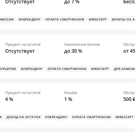
Отсутствует
до 7 %
Бесп
ОМИССИИ
КОБРЕНДИНГ
ОПЛАТА СМАРТФОНОМ
MIRACCEPT
БОНУСЫ НА А
Й СТИКЕР
Процент на остаток
Накопление баллов
Обслу
Отсутствует
до 30 %
от 4
КУРЬЕРОМ
КОБРЕНДИНГ
ОПЛАТА СМАРТФОНОМ
MIRACCEPT
ДЛЯ САМОЗ
Процент на остаток
Кешбэк
Обслу
4 %
1 %
500 
А
ДОХОД НА ОСТАТОК
КОБРЕНДИНГ
ОПЛАТА СМАРТФОНОМ
MIRACCEPT