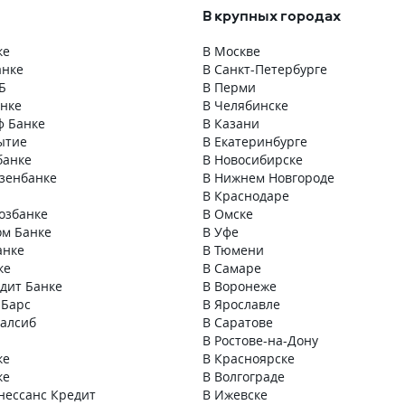
В крупных городах
ке
В Москве
анке
В Санкт-Петербурге
Б
В Перми
анке
В Челябинске
ф Банке
В Казани
ытие
В Екатеринбурге
банке
В Новосибирске
зенбанке
В Нижнем Новгороде
В Краснодаре
озбанке
В Омске
ом Банке
В Уфе
анке
В Тюмени
ке
В Самаре
едит Банке
В Воронеже
 Барс
В Ярославле
ралсиб
В Саратове
В Ростове-на-Дону
ке
В Красноярске
ке
В Волгограде
нессанс Кредит
В Ижевске