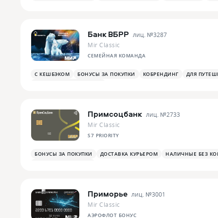
Банк ВБРР
лиц. №
3287
Mir Classic
СЕМЕЙНАЯ КОМАНДА
С КЕШБЭКОМ
БОНУСЫ ЗА ПОКУПКИ
КОБРЕНДИНГ
ДЛЯ ПУТЕШ
БОНУСЫ ЗА АВТОУСЛУГИ
Примсоцбанк
лиц. №
2733
Mir Classic
S7 PRIORITY
БОНУСЫ ЗА ПОКУПКИ
ДОСТАВКА КУРЬЕРОМ
НАЛИЧНЫЕ БЕЗ К
ПЛАТЕЖНЫЙ СТИКЕР
Приморье
лиц. №
3001
Mir Classic
АЭРОФЛОТ БОНУС