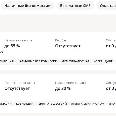
Наличные без комиссии
Бесплатные SMS
Оплата 
Накопление миль
Кешбэк
Обслу
до 55 %
Отсутствует
от 0 
ов
ДОМЛЕНИЯ
НАЛИЧНЫЕ БЕЗ КОМИССИИ
МУЛЬТИВАЛЮТНАЯ
КОБРЕНДИНГ
ЗАНЯТЫХ
БЕСПЛАТНАЯ ТУРИСТИЧЕСКАЯ СТРАХОВКА
БОНУСЫ НА АЗС
Процент на остаток
Накопление баллов
Обслу
Отсутствует
до 30 %
от 0
ОМИССИИ
КОБРЕНДИНГ
ДЛЯ ПУТЕШЕСТВИЙ
ОПЛАТА СМАРТФОНОМ
MIRA