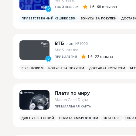
Mir Classic
1.6
68 отзывов
ТВОЙ КЕШБЭК
ПРИВЕТСТВЕННЫЙ КЭШБЕК 25%
БОНУСЫ ЗА ПОКУПКИ
ДОСТАВ
БОНУСЫ ЗА РАЗВЛЕЧЕНИЯ
БОНУСЫ В РЕСТОРАНАХ
ПЛАТЕЖНЫЙ
ВТБ
лиц. №
1000
Mir Supreme
1.6
22 отзыва
ПРИВИЛЕГИЯ
С КЕШБЭКОМ
БОНУСЫ ЗА ПОКУПКИ
ДОСТАВКА КУРЬЕРОМ
БЕ
БЕСПЛАТНАЯ ТУРИСТИЧЕСКАЯ СТРАХОВКА
БОНУСЫ В СУПЕРМАРК
Плати по миру
MasterCard Digital
ПРЕМИАЛЬНАЯ КАРТА
ДЛЯ ПУТЕШЕСТВИЙ
ОПЛАТА СМАРТФОНОМ
3D SECURE
ОПЛАТ