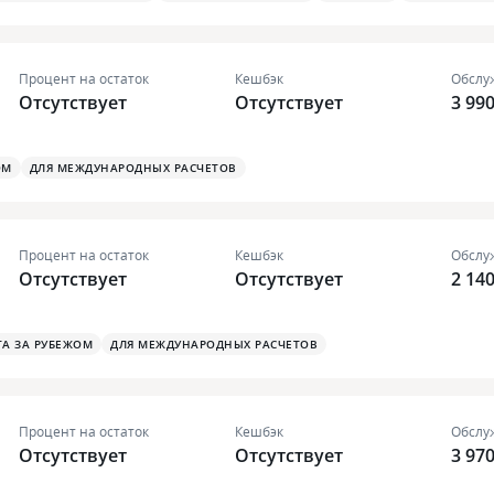
Процент на остаток
Кешбэк
Обслу
Отсутствует
Отсутствует
3 990
ОМ
ДЛЯ МЕЖДУНАРОДНЫХ РАСЧЕТОВ
Процент на остаток
Кешбэк
Обслу
Отсутствует
Отсутствует
2 140
А ЗА РУБЕЖОМ
ДЛЯ МЕЖДУНАРОДНЫХ РАСЧЕТОВ
Процент на остаток
Кешбэк
Обслу
Отсутствует
Отсутствует
3 970