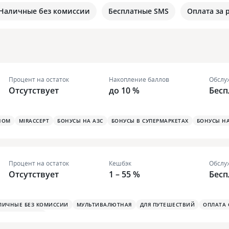
Наличные без комиссии
Бесплатные SMS
Оплата за
Процент на остаток
Накопление баллов
Обслу
Отсутствует
до 10 %
Бесп
НОМ
MIRACCEPT
БОНУСЫ НА АЗС
БОНУСЫ В СУПЕРМАРКЕТАХ
БОНУСЫ НА
Процент на остаток
Кешбэк
Обслу
Отсутствует
1 – 55 %
Бесп
ЛИЧНЫЕ БЕЗ КОМИССИИ
МУЛЬТИВАЛЮТНАЯ
ДЛЯ ПУТЕШЕСТВИЙ
ОПЛАТА
ЕЖНЫЙ СТИКЕР