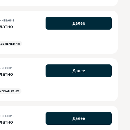
живание
Далее
латно
АЗВЛЕЧЕНИЯ
живание
Далее
латно
АМОЗАНЯТЫХ
живание
Далее
латно