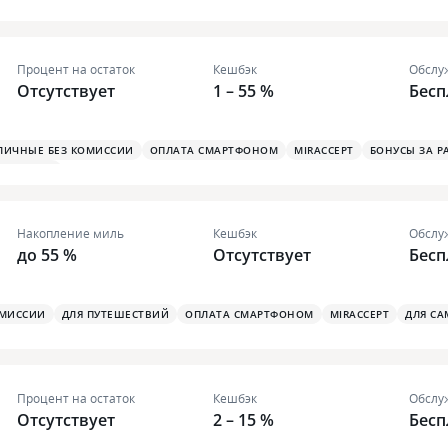
Процент на остаток
Кешбэк
Обслу
Отсутствует
1 – 55 %
Бесп
ЛИЧНЫЕ БЕЗ КОМИССИИ
ОПЛАТА СМАРТФОНОМ
MIRACCEPT
БОНУСЫ ЗА Р
Й СТИКЕР
Накопление миль
Кешбэк
Обслу
до 55 %
Отсутствует
Бесп
ОМИССИИ
ДЛЯ ПУТЕШЕСТВИЙ
ОПЛАТА СМАРТФОНОМ
MIRACCEPT
ДЛЯ С
Процент на остаток
Кешбэк
Обслу
Отсутствует
2 – 15 %
Бесп