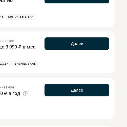
латно
PT
БОНУСЫ НА АЗС
живание
Далее
до 3 990 ₽ в мес
ACCEPT
БИЗНЕС-ЗАЛЫ
живание
Далее
90 ₽ в год