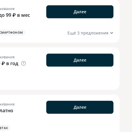
живание
Далее
 до 99 ₽ в мес
Ещё 3 предложения
 СМАРТФОНОМ
живание
Далее
 ₽ в год
живание
Далее
латно
ЕТАХ