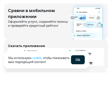
Сравни в мобильном
приложении
Оформляйте услуги, сохраняйте полисы
и проверяйте кредитный рейтинг
Скачать приложение
Мы используем
cookie
, чтобы показывать
Ok
вам подходящий контент
8 800 707-39-02
Открыть чат в приложении
Служба заботы о клиентах работает ежедневно с 6:00
до 21:00 по МСК
О проекте
Контакты
Партнерская программа
Для агентов