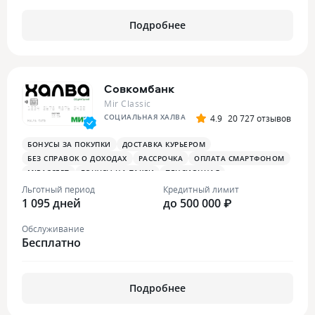
Подробнее
Совкомбанк
Mir Classic
СОЦИАЛЬНАЯ ХАЛВА
4.9
20 727 отзывов
БОНУСЫ ЗА ПОКУПКИ
ДОСТАВКА КУРЬЕРОМ
БЕЗ СПРАВОК О ДОХОДАХ
РАССРОЧКА
ОПЛАТА СМАРТФОНОМ
MIRACCEPT
БОНУСЫ НА ТАКСИ
ПЕНСИОННАЯ
ПЛАТЕЖНЫЙ СТИКЕР
Льготный период
Кредитный лимит
1 095 дней
до 500 000 ₽
Обслуживание
Бесплатно
Подробнее