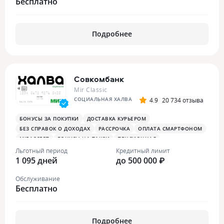
Бесплатно
Подробнее
Совкомбанк
Mir Classic
СОЦИАЛЬНАЯ ХАЛВА
4.9
20 734 отзыва
БОНУСЫ ЗА ПОКУПКИ
ДОСТАВКА КУРЬЕРОМ
БЕЗ СПРАВОК О ДОХОДАХ
РАССРОЧКА
ОПЛАТА СМАРТФОНОМ
MIRACCEPT
БОНУСЫ НА ТАКСИ
ПЕНСИОННАЯ
ПЛАТЕЖНЫЙ СТИКЕР
Льготный период
Кредитный лимит
1 095 дней
до 500 000 ₽
Обслуживание
Бесплатно
Подробнее