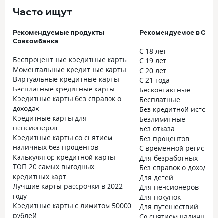
Часто ищут
Рекомендуемые продукты
Рекомендуемое в Сов
Совкомбанка
С 18 лет
Беспроцентные кредитные карты
С 19 лет
Моментальные кредитные карты
С 20 лет
Виртуальные кредитные карты
С 21 года
Бесплатные кредитные карты
Бесконтактные
Кредитные карты без справок о
Бесплатные
доходах
Без кредитной истори
Кредитные карты для
Безлимитные
пенсионеров
Без отказа
Кредитные карты со снятием
Без процентов
наличных без процентов
С временной регистра
Калькулятор кредитной карты
Для безработных
ТОП 20 самых выгодных
Без справок о доходах
кредитных карт
Для детей
Лучшие карты рассрочки в 2022
Для пенсионеров
году
Для покупок
Кредитные карты с лимитом 50000
Для путешествий
рублей
Со снятием наличных