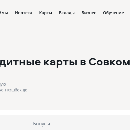
ймы
Ипотека
Карты
Вклады
Бизнес
Обучение
дитные карты в Совко
шую
уен кэшбек до
Бонусы