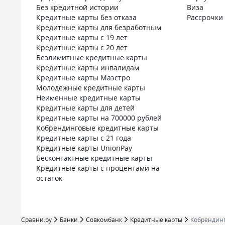
нужен только
Без кредитной истории
Виза
объективно 
Кредитные карты без отказа
Рассрочки
на конкретны
Кредитные карты для безработным
остальных с
Кредитные карты с 19 лет
средствами 
Кредитные карты с 20 лет
подпиской 
Безлимитные кредитные карты
поход в суп
Кредитные карты инвалидам
инвестицию.
Кредитные карты Маэстро
просто карт
Молодежные кредитные карты
на диван ил
Неименные кредитные карты
широкой сет
Кредитные карты для детей
продуманным
Кредитные карты на 700000 рублей
использован
Кобрендинговые кредитные карты
полноценны
Кредитные карты с 21 года
инструменто
Кредитные карты UnionPay
Для дисцип
Бесконтактные кредитные карты
пользователя
Кредитные карты с процентами на
планировать
остаток
в основном 
это один из
банковских 
рынке сегод
Сравни.ру
Банки
Совкомбанк
Кредитные карты
Кобрендин
доплачивает