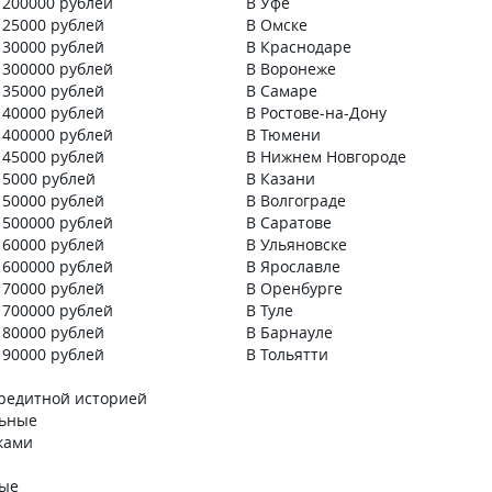
 200000 рублей
В Уфе
ка тысячи, причем речь
повседневная жизнь: любимые
 25000 рублей
В Омске
лких несетевых лавках,
супермаркеты, аптеки, кафе,
 30000 рублей
В Краснодаре
 рынка. Постоянные
заправки, магазины электроники
 300000 рублей
В Воронеже
ртнеров Помимо
и одежды. За покупки у партнеро
 35000 рублей
В Самаре
о кешбэка, партнеры
я стабильно получаю повышенн
 40000 рублей
В Ростове-на-Дону
ярно запускают
кэшбэк баллами. Это не какие-то
 400000 рублей
В Тюмени
 промо. Это может быть
«виртуальные бонусы», которые
 45000 рублей
В Нижнем Новгороде
ная скидка именно
сгорают через неделю, а вполне
 5000 рублей
В Казани
Халвой». Главное
реальные баллы, которые я сразу
 50000 рублей
В Волгограде
сь — перед крупной
трачу на следующие покупки, тем
 500000 рублей
В Саратове
ит заглянуть в раздел
самым замыкая круг выгоды.
 60000 рублей
В Ульяновске
ильном приложении.
Если раньше я всегда выбирала
 600000 рублей
В Ярославле
алва. Десятка» — главный
между ценой и качеством, то теп
 70000 рублей
В Оренбурге
ыгоды. Изначально
смотрю на партнеров банка
 700000 рублей
В Туле
ь, стоит ли платить
и понимаю, что даже дорогая пок
 80000 рублей
В Барнауле
 Но математика оказалась
становится достаточно выгодной.
 90000 рублей
В Тольятти
 окупается буквально
Также приятный бонус, который
крупные покупки в месяц.
для меня раскрылся уже позже, —
кредитной историей
рет работы этой
возможность получать кэшбэк
льные
сегда держать на карте
за оплату коммунальных услуг. Я,
ками
 средства и тратить
как и многие, привыкла считать, 
Режим заемных денег
«коммуналка» — это неизбежный
ные