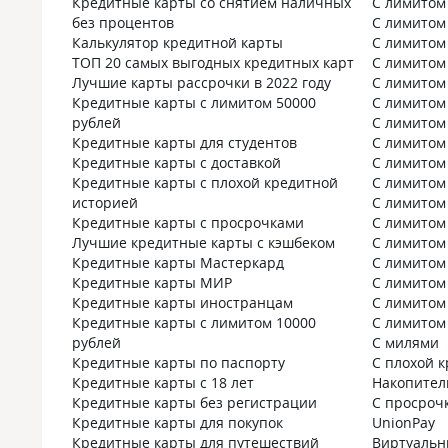
Кредитные карты со снятием наличных
С лимитом
у Совкомбан
без процентов
С лимитом
идет не о ме
Калькулятор кредитной карты
С лимитом
а о гигантах
ТОП 20 самых выгодных кредитных карт
С лимитом
акции от па
Лучшие карты рассрочки в 2022 году
С лимитом
стандартног
Кредитные карты с лимитом 50000
С лимитом
банка регул
рублей
С лимитом
собственные
Кредитные карты для студентов
С лимитом
дополнитель
Кредитные карты с доставкой
С лимитом
при оплате «
Кредитные карты с плохой кредитной
С лимитом
правило зде
историей
С лимитом
покупкой сто
Кредитные карты с просрочками
С лимитом
акций в моб
Лучшие кредитные карты с кэшбеком
С лимитом
Подписка «Х
Кредитные карты Мастеркард
С лимитом
множитель в
Кредитные карты МИР
С лимитом
я сомневалас
Кредитные карты иностранцам
С лимитом
за подписку.
Кредитные карты с лимитом 10000
С лимитом
простой: она
рублей
С милями
за одну-две 
Кредитные карты по паспорту
С плохой 
Главный сек
Кредитные карты с 18 лет
Накопите
системы — в
Кредитные карты без регистрации
С просроч
собственные
Кредитные карты для покупок
UnionPay
именно их. 
Кредитные карты для путешествий
Виртуаль