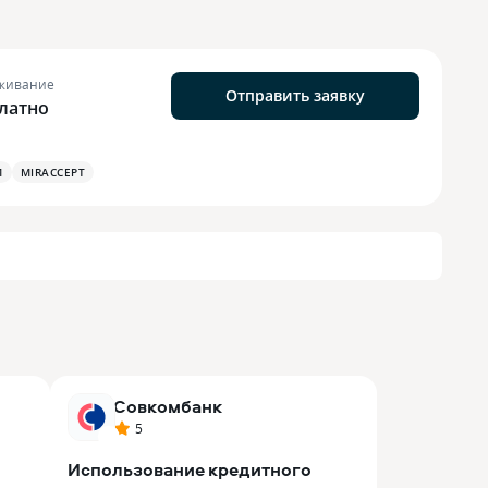
живание
Отправить заявку
латно
М
MIRACCEPT
Совкомбанк
5
Использование кредитного