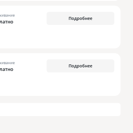
живание
Подробнее
латно
живание
Подробнее
латно