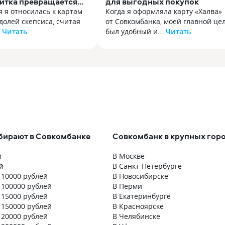
дитка превращается
для выгодных покупок
 я относилась к картам
Когда я оформляла карту «Халва»
долей скепсиса, считая
от Совкомбанка, моей главной це
.
Читать
был удобный и...
Читать
 я относилась к картам
Когда я оформляла карту «Халва»
долей скепсиса, считая
от Совкомбанка, моей главной це
нтом исключительно
был удобный инструмент
 покупок. Однако после
для повседневных трат без переп
«Халвы» и подключения
Но спустя несколько месяцев
лва. Десятка» мое
использования я поняла, что эта
инально изменилось.
карта дает гораздо больше, чем
мой основной платежный
просто классическую рассрочку. 
 который не только
настоящий финансовый комбайн,
окупать товары
который реально помогает
бирают в Совкомбанке
Совкомбанк в крупных гор
, но и стабильно
экономить, причем на самых раз
ход. Преимущества
статьях расходов — от продуктов
и
В Москве
к, на котором
до обязательных коммунальных
й
В Санкт-Петербурге
но можно заработать.
платежей. Главный мой восторг —
 10000 рублей
В Новосибирске
т честных 10%. Деньги
система кэшбэка. Карта «Халва»
 100000 рублей
В Перми
выми рублями прямо
позволяет возвращать существе
 15000 рублей
В Екатеринбурге
ромная партнерская сеть
суммы обратно в кошелек. Особе
 150000 рублей
В Красноярске
й, самый сильный
радует обширная сеть партнеров
 20000 рублей
В Челябинске
пользу карты. Партнеров
банка. Это буквально вся моя