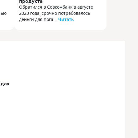
продукта
Обратился в Совкомбанк в августе
лью
2023 года, срочно потребовалось
деньги для пога...
Читать
Обратился в Совкомбанк в августе
лью
2023 года, срочно потребовалось
деньги для погашения кредита
лат.
в Сбербанке. Кредитная история
не опускалась ниже 900 баллов
из 1000 возможных. Получил перед
этим отказ в Альфабанке, Почта
Это
банке, Т-банке (в то время Тенькофф).
Но в Совкомбанке получил деньги
течение одного дня, за, что очень
одах
ных
признателен сотрудникам банка. Все
платежи гашу вовремя, надеюсь
получить обещанный по договору
 это
дисконт в полном объёме.
нные
нно