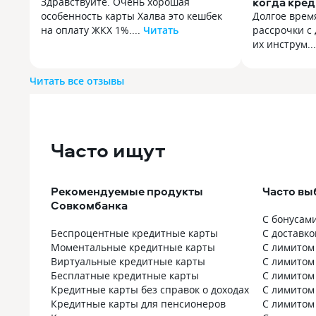
когда кре
Здравствуйте. Очень хорошая
в копилку
особенность карты Халва это кешбек
Долгое время
на оплату ЖКХ 1%....
Читать
рассрочки с 
Здравствуйте. Очень хорошая
их инструм..
особенность карты Халва это кешбек
Долгое время
на оплату ЖКХ 1%. А с подпиской
рассрочки с 
Читать все отзывы
Халва. Десятка и вовсе 2%,
их инструме
но я не подключаю. Кешбек
для крупных
получается и при оплате через
оформления 
наведение на QR-код на платежке.
подписки «Ха
Это очень крутая особенность,
Часто ищут
мнение кард
в других банках либо вообще нет,
Сейчас это 
либо категорию дают на пару
инструмент,
месяцев, а в Халве постоянно. Очень
позволяет п
Рекомендуемые продукты
Часто вы
всем советую платить ЖКХ именно
без переплат
Совкомбанка
по карте Халва!
приносит до
С бонусам
карты: Кешбэ
Беспроцентные кредитные карты
С доставко
действитель
Моментальные кредитные карты
С лимитом
Он достигае
Виртуальные кредитные карты
С лимитом
приходят жи
Бесплатные кредитные карты
С лимитом
на карту. Ог
Кредитные карты без справок о доходах
С лимитом
Это, пожалу
Кредитные карты для пенсионеров
С лимитом
аргумент в 