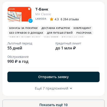
Т-Банк
Mir Classic
LAMODA
4.3
6 264 отзыва
БОНУСЫ ЗА ПОКУПКИ
ДОСТАВКА КУРЬЕРОМ
КОБРЕНДИНГ
БЕЗ СПРАВОК О ДОХОДАХ
ДЛЯ ПУТЕШЕСТВИЙ
РАССРОЧКА
ОПЛАТА СМАРТФОНОМ
MIRACCEPT
БОНУСЫ НА АЗС
БОНУСЫ В РЕСТОРАНАХ
ПЛАТЕЖНЫЙ СТИКЕР
Льготный период
Кредитный лимит
55 дней
до 1 млн ₽
Обслуживание
990 ₽ в год
Отправить заявку
Ещё 7 предложений
Показать ещё
10