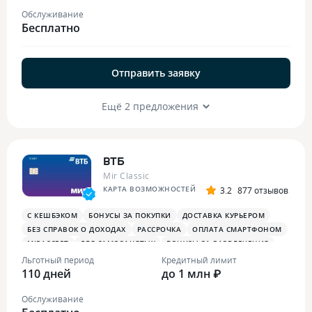
Обслуживание
Бесплатно
Отправить заявку
Ещё 2 предложения
ВТБ
Mir Classic
КАРТА ВОЗМОЖНОСТЕЙ
3.2
877 отзывов
С КЕШБЭКОМ
БОНУСЫ ЗА ПОКУПКИ
ДОСТАВКА КУРЬЕРОМ
БЕЗ СПРАВОК О ДОХОДАХ
РАССРОЧКА
ОПЛАТА СМАРТФОНОМ
MIRACCEPT
ДЛЯ САМОЗАНЯТЫХ
БОНУСЫ ЗА РАЗВЛЕЧЕНИЯ
ПЛАТЕЖНЫЙ СТИКЕР
Льготный период
Кредитный лимит
110 дней
до 1 млн ₽
Обслуживание