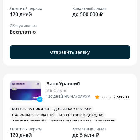
БОНУСЫ В РЕСТОРАНАХ
ПЛАТЕЖНЫЙ СТИКЕР
Льготный период
Кредитный лимит
120 дней
до 500 000 ₽
Обслуживание
Бесплатно
Отправить заявку
Банк Уралсиб
Mir Classic
120 ДНЕЙ НА МАКСИМУМ
3.6
252 отзыва
БОНУСЫ ЗА ПОКУПКИ
ДОСТАВКА КУРЬЕРОМ
НАЛИЧНЫЕ БЕСПЛАТНО
БЕЗ СПРАВОК О ДОХОДАХ
ДЛЯ ПУТЕШЕСТВИЙ
ОПЛАТА СМАРТФОНОМ
MIRACCEPT
Льготный период
Кредитный лимит
120 дней
до 5 млн ₽