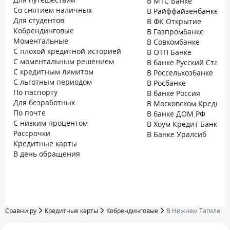
В МТС Банке
Со снятием наличных
В Райффайзенбанке
Для студентов
В ФК Открытие
Кобрендинговые
В Газпромбанке
Моментальные
В Совкомбанке
С плохой кредитной историей
В ОТП Банке
С моментальным решением
В банке Русский Станд
С кредитным лимитом
В Россельхозбанке
С льготным периодом
В Росбанке
По паспорту
В банке Россия
Для безработных
В Московском Кредитн
По почте
В банке ДОМ.РФ
С низким процентом
В Хоум Кредит Банке
Рассрочки
В Банке Уралсиб
Кредитные карты
В день обращения
Сравни.ру
Кредитные карты
Кобрендинговые
В Нижнем Тагиле