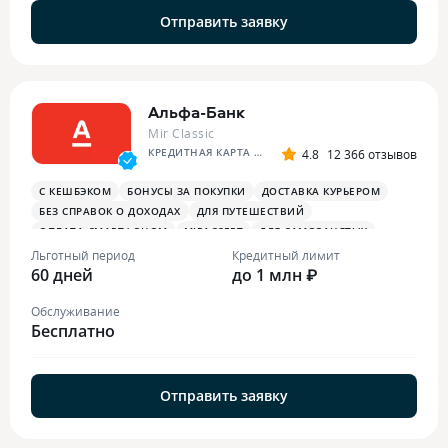
Отправить заявку
Альфа-Банк
Mir Classic
КРЕДИТНАЯ КАРТА АЛЬФА-БАНКА
4.8
12 366 отзывов
С КЕШБЭКОМ
БОНУСЫ ЗА ПОКУПКИ
ДОСТАВКА КУРЬЕРОМ
БЕЗ СПРАВОК О ДОХОДАХ
ДЛЯ ПУТЕШЕСТВИЙ
ОПЛАТА СМАРТФОНОМ
MIRACCEPT
ДЛЯ САМОЗАНЯТЫХ
ПЛАТЕЖНЫЙ СТИКЕР
Льготный период
Кредитный лимит
60 дней
до 1 млн ₽
Обслуживание
Бесплатно
Отправить заявку