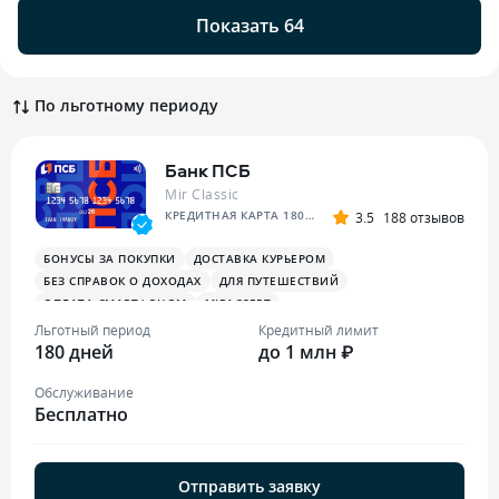
Показать 64
По льготному периоду
Банк ПСБ
Mir Classic
КРЕДИТНАЯ КАРТА 180 ДНЕЙ БЕЗ %
3.5
188 отзывов
БОНУСЫ ЗА ПОКУПКИ
ДОСТАВКА КУРЬЕРОМ
БЕЗ СПРАВОК О ДОХОДАХ
ДЛЯ ПУТЕШЕСТВИЙ
ОПЛАТА СМАРТФОНОМ
MIRACCEPT
БОНУСЫ ЗА МЕДИЦИНСКИЕ УСЛУГИ
Льготный период
Кредитный лимит
180 дней
до 1 млн ₽
Обслуживание
Бесплатно
Отправить заявку