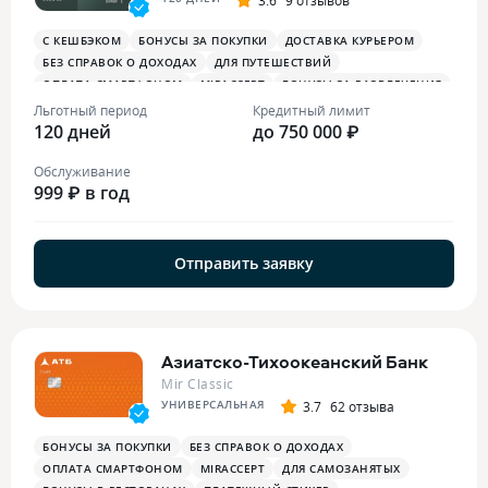
С КЕШБЭКОМ
БОНУСЫ ЗА ПОКУПКИ
ДОСТАВКА КУРЬЕРОМ
БЕЗ СПРАВОК О ДОХОДАХ
ДЛЯ ПУТЕШЕСТВИЙ
ОПЛАТА СМАРТФОНОМ
MIRACCEPT
БОНУСЫ ЗА РАЗВЛЕЧЕНИЯ
БОНУСЫ В РЕСТОРАНАХ
Льготный период
Кредитный лимит
120 дней
до 750 000 ₽
Обслуживание
999 ₽ в год
Отправить заявку
Азиатско-Тихоокеанский Банк
Mir Classic
УНИВЕРСАЛЬНАЯ
3.7
62 отзыва
БОНУСЫ ЗА ПОКУПКИ
БЕЗ СПРАВОК О ДОХОДАХ
ОПЛАТА СМАРТФОНОМ
MIRACCEPT
ДЛЯ САМОЗАНЯТЫХ