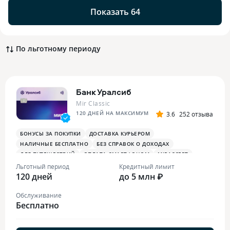
Показать 64
По льготному периоду
Банк Уралсиб
Mir Classic
120 ДНЕЙ НА МАКСИМУМ
3.6
252 отзыва
БОНУСЫ ЗА ПОКУПКИ
ДОСТАВКА КУРЬЕРОМ
НАЛИЧНЫЕ БЕСПЛАТНО
БЕЗ СПРАВОК О ДОХОДАХ
ДЛЯ ПУТЕШЕСТВИЙ
ОПЛАТА СМАРТФОНОМ
MIRACCEPT
Льготный период
Кредитный лимит
120 дней
до 5 млн ₽
Обслуживание
Бесплатно