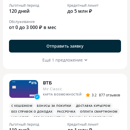
ОПЛАТА СМАРТФОНОМ
MIRACCEPT
БИЗНЕС-ЗАЛЫ
Льготный период
Кредитный лимит
120 дней
БЕСПЛАТНАЯ ТУРИСТИЧЕСКАЯ СТРАХОВКА
до 5 млн ₽
Обслуживание
от 0 до 3 000 ₽ в мес
Отправить заявку
Ещё 1 предложение
ВТБ
Mir Classic
КАРТА ВОЗМОЖНОСТЕЙ
3.2
877 отзывов
С КЕШБЭКОМ
БОНУСЫ ЗА ПОКУПКИ
ДОСТАВКА КУРЬЕРОМ
БЕЗ СПРАВОК О ДОХОДАХ
РАССРОЧКА
ОПЛАТА СМАРТФОНОМ
MIRACCEPT
ДЛЯ САМОЗАНЯТЫХ
БОНУСЫ ЗА РАЗВЛЕЧЕНИЯ
ПЛАТЕЖНЫЙ СТИКЕР
Льготный период
Кредитный лимит
110 дней
до 1 млн ₽