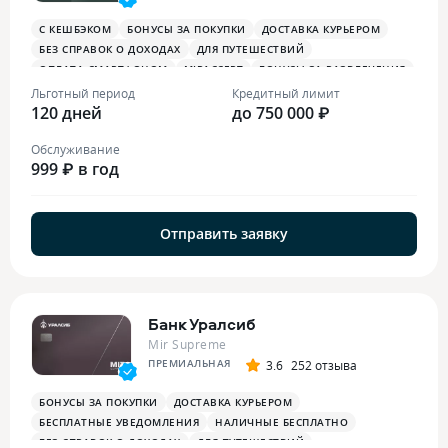
С КЕШБЭКОМ
БОНУСЫ ЗА ПОКУПКИ
ДОСТАВКА КУРЬЕРОМ
БЕЗ СПРАВОК О ДОХОДАХ
ДЛЯ ПУТЕШЕСТВИЙ
ОПЛАТА СМАРТФОНОМ
MIRACCEPT
БОНУСЫ ЗА РАЗВЛЕЧЕНИЯ
БОНУСЫ В РЕСТОРАНАХ
Льготный период
Кредитный лимит
120 дней
до 750 000 ₽
Обслуживание
999 ₽ в год
Отправить заявку
Банк Уралсиб
Mir Supreme
ПРЕМИАЛЬНАЯ
3.6
252 отзыва
БОНУСЫ ЗА ПОКУПКИ
ДОСТАВКА КУРЬЕРОМ
БЕСПЛАТНЫЕ УВЕДОМЛЕНИЯ
НАЛИЧНЫЕ БЕСПЛАТНО
БЕЗ СПРАВОК О ДОХОДАХ
ДЛЯ ПУТЕШЕСТВИЙ