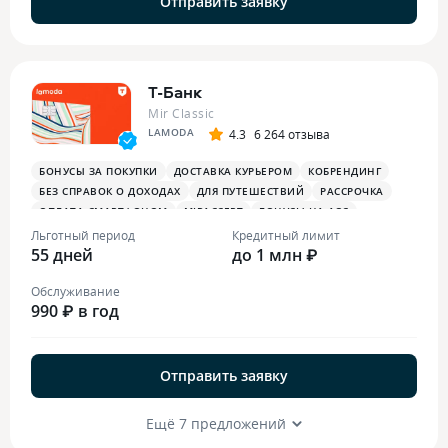
Отправить заявку
Т-Банк
Mir Classic
LAMODA
4.3
6 264 отзыва
БОНУСЫ ЗА ПОКУПКИ
ДОСТАВКА КУРЬЕРОМ
КОБРЕНДИНГ
БЕЗ СПРАВОК О ДОХОДАХ
ДЛЯ ПУТЕШЕСТВИЙ
РАССРОЧКА
ОПЛАТА СМАРТФОНОМ
MIRACCEPT
БОНУСЫ НА АЗС
БОНУСЫ В РЕСТОРАНАХ
ПЛАТЕЖНЫЙ СТИКЕР
Льготный период
Кредитный лимит
55 дней
до 1 млн ₽
Обслуживание
990 ₽ в год
Отправить заявку
Ещё 7 предложений