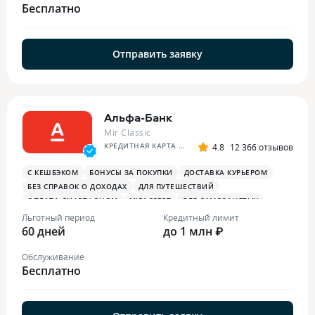
Бесплатно
Отправить заявку
Альфа-Банк
Mir Classic
КРЕДИТНАЯ КАРТА АЛЬФА-БАНКА
4.8
12 366 отзывов
С КЕШБЭКОМ
БОНУСЫ ЗА ПОКУПКИ
ДОСТАВКА КУРЬЕРОМ
БЕЗ СПРАВОК О ДОХОДАХ
ДЛЯ ПУТЕШЕСТВИЙ
ОПЛАТА СМАРТФОНОМ
MIRACCEPT
ДЛЯ САМОЗАНЯТЫХ
ПЛАТЕЖНЫЙ СТИКЕР
Льготный период
Кредитный лимит
60 дней
до 1 млн ₽
Обслуживание
Бесплатно