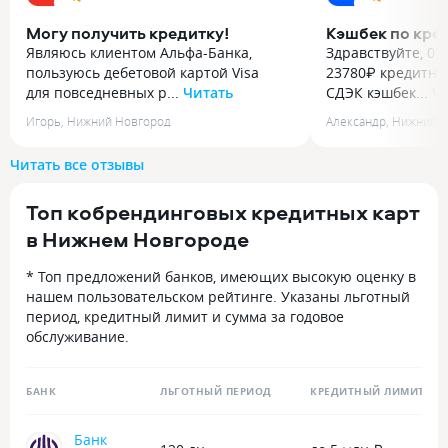
Могу получить кредитку!
Кэшбек по кре
Являюсь клиентом Альфа-Банка,
Здравствуйте, 07
пользуюсь дебетовой картой Visa
23780₽ кредитной
для повседневных р...
Читать
СДЭК кэшбек...
Ч
Являюсь клиентом Альфа-Банка,
Здравствуйте, 07
Игорь
,
Нижний Новгород
Александр
,
Нижний Н
пользуюсь дебетовой картой Visa
23780₽ кредитной
для повседневных расчётов, также
СДЭК кэшбек не 
Читать все отзывы
планирую оформить кредитную
в контактный цен
карту. Сегодня, 27 июля, в 17:17
под МСС кодом 4
Топ кобрендинговых кредитных карт
обратился в чат поддержки
не начисляются,
в мобильном приложении, чтобы
на встречу и кэ
в Нижнем Новгороде
узнать условия по кредитной карте.
-не много, но вс
На связи был сотрудник Геннадий.
большое спасибо
* Топ предложений банков, имеющих высокую оценку в
Он быстро подключился, вежливо
нашем пользовательском рейтинге. Указаны льготный
поздоровался и уточнил, чем именно
период, кредитный лимит и сумма за годовое
может помочь. Геннадий сразу понял
обслуживание.
мой вопрос, попросил немного
подождать и уже через минуту
вернулся с полным ответом.
БАНК
ЛЬГОТНЫЙ ПЕРИОД
КРЕДИТНЫЙ ЛИМИТ
Он объяснил, как подать заявку
онлайн, и дал ссылку
Банк