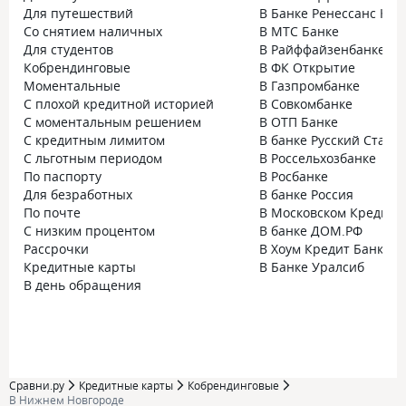
Для путешествий
В Банке Ренессанс Кре
Со снятием наличных
В МТС Банке
Для студентов
В Райффайзенбанке
Кобрендинговые
В ФК Открытие
Моментальные
В Газпромбанке
С плохой кредитной историей
В Совкомбанке
С моментальным решением
В ОТП Банке
С кредитным лимитом
В банке Русский Станд
С льготным периодом
В Россельхозбанке
По паспорту
В Росбанке
Для безработных
В банке Россия
По почте
В Московском Кредитн
С низким процентом
В банке ДОМ.РФ
Рассрочки
В Хоум Кредит Банке
Кредитные карты
В Банке Уралсиб
В день обращения
Сравни.ру
Кредитные карты
Кобрендинговые
В Нижнем Новгороде