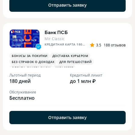
Отправить заявку
Банк ПСБ
Mir Classic
КРЕДИТНАЯ КАРТА 180 ДНЕЙ БЕЗ %
3.5
188 отзывов
БОНУСЫ ЗА ПОКУПКИ
ДОСТАВКА КУРЬЕРОМ
БЕЗ СПРАВОК О ДОХОДАХ
ДЛЯ ПУТЕШЕСТВИЙ
ОПЛАТА СМАРТФОНОМ
MIRACCEPT
БОНУСЫ ЗА МЕДИЦИНСКИЕ УСЛУГИ
Льготный период
Кредитный лимит
180 дней
до 1 млн ₽
Обслуживание
Бесплатно
Отправить заявку