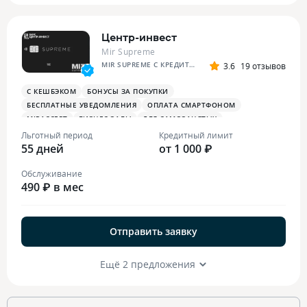
Центр-инвест
Mir Supreme
MIR SUPREME С КРЕДИТНЫМ ЛИМИТОМ
3.6
19 отзывов
С КЕШБЭКОМ
БОНУСЫ ЗА ПОКУПКИ
БЕСПЛАТНЫЕ УВЕДОМЛЕНИЯ
ОПЛАТА СМАРТФОНОМ
MIRACCEPT
БИЗНЕС-ЗАЛЫ
ДЛЯ САМОЗАНЯТЫХ
ПЛАТЕЖНЫЙ СТИКЕР
Льготный период
Кредитный лимит
55 дней
от 1 000 ₽
Обслуживание
490 ₽ в мес
Отправить заявку
Ещё 2 предложения