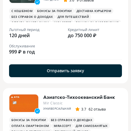
С КЕШБЭКОМ
БОНУСЫ ЗА ПОКУПКИ
ДОСТАВКА КУРЬЕРОМ
БЕЗ СПРАВОК О ДОХОДАХ
ДЛЯ ПУТЕШЕСТВИЙ
ОПЛАТА СМАРТФОНОМ
MIRACCEPT
БОНУСЫ ЗА РАЗВЛЕЧЕНИЯ
БОНУСЫ В РЕСТОРАНАХ
Льготный период
Кредитный лимит
120 дней
до 750 000 ₽
Обслуживание
999 ₽ в год
Отправить заявку
Азиатско-Тихоокеанский Банк
Mir Classic
УНИВЕРСАЛЬНАЯ
3.7
62 отзыва
БОНУСЫ ЗА ПОКУПКИ
БЕЗ СПРАВОК О ДОХОДАХ
ОПЛАТА СМАРТФОНОМ
MIRACCEPT
ДЛЯ САМОЗАНЯТЫХ