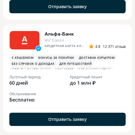
Отправить заявку
Альфа-Банк
Mir Classic
КРЕДИТНАЯ КАРТА АЛЬФА-БАНКА
4.8
12 371 отзыв
С КЕШБЭКОМ
БОНУСЫ ЗА ПОКУПКИ
ДОСТАВКА КУРЬЕРОМ
БЕЗ СПРАВОК О ДОХОДАХ
ДЛЯ ПУТЕШЕСТВИЙ
ОПЛАТА СМАРТФОНОМ
MIRACCEPT
ДЛЯ САМОЗАНЯТЫХ
ПЛАТЕЖНЫЙ СТИКЕР
Льготный период
Кредитный лимит
60 дней
до 1 млн ₽
Обслуживание
Бесплатно
Отправить заявку