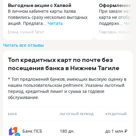
Выгодные акции с Халвой
Оформление з
В личном кабинете карты Халва
При заказе на Oz
появились сразу несколько выгодных
карта не отображ
акций. Предлага...
Читать
поддержк...
Чита
В личном кабинете карты Халва
При заказе на Oz
Елена
,
Нижний Тагил
Павлович
,
Нижний Т
появились сразу несколько выгодных
карта не отображ
акций. Предлагается регистрировать
поддержки банка
Читать все отзывы
и получать кэшбэк 30%! За покупки
проблему с офор
в популярных категориях. В моем
по виртуальной 
Топ кредитных карт по почте без
случае мороженое и фрукты. Так
карте, виртуаль
как это две отдельные акции,
ассистент задал
посещения банка в Нижнем Тагиле
31.07.2026 Решила уточнить
вопросы и дал от
у оператора, можно ли один и тот же
Для заказа некот
* Топ предложений банков, имеющих высокую оценку в
чек регистрировать в этих акциях,
кредитная карта
нашем пользовательском рейтинге. Указаны льготный
если в нем будут товары из разных
поддержкой Ozon
период, кредитный лимит и сумма за годовое
акций. Отвечала оператор Сабина.
обслуживание.
Буквально за пару минут она
проверила информациюти сказал,
что оказывается один чек может
БАНК
ЛЬГОТНЫЙ ПЕРИОД
КРЕДИТНЫЙ ЛИМ
участвовать только в одной акции.
Значит нужно товары приобретать
Банк ПСБ
180 дн.
до 1 млн ₽
разными чеками, чтобы получить