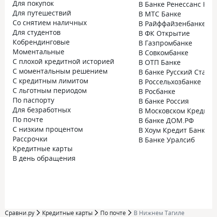
Для покупок
В Банке Ренессанс Кре
Для путешествий
В МТС Банке
Со снятием наличных
В Райффайзенбанке
Для студентов
В ФК Открытие
Кобрендинговые
В Газпромбанке
Моментальные
В Совкомбанке
С плохой кредитной историей
В ОТП Банке
С моментальным решением
В банке Русский Станд
С кредитным лимитом
В Россельхозбанке
С льготным периодом
В Росбанке
По паспорту
В банке Россия
Для безработных
В Московском Кредитн
По почте
В банке ДОМ.РФ
С низким процентом
В Хоум Кредит Банке
Рассрочки
В Банке Уралсиб
Кредитные карты
В день обращения
Сравни.ру
Кредитные карты
По почте
В Нижнем Тагиле