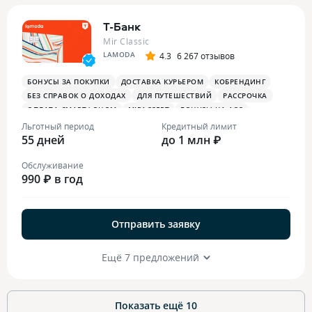
Т-Банк
Mir Classic
LAMODA
4.3
6 267 отзывов
БОНУСЫ ЗА ПОКУПКИ
ДОСТАВКА КУРЬЕРОМ
КОБРЕНДИНГ
БЕЗ СПРАВОК О ДОХОДАХ
ДЛЯ ПУТЕШЕСТВИЙ
РАССРОЧКА
ОПЛАТА СМАРТФОНОМ
MIRACCEPT
БОНУСЫ НА АЗС
БОНУСЫ В РЕСТОРАНАХ
ПЛАТЕЖНЫЙ СТИКЕР
Льготный период
Кредитный лимит
55 дней
до 1 млн ₽
Обслуживание
990 ₽ в год
Отправить заявку
Ещё 7 предложений
Показать ещё
10