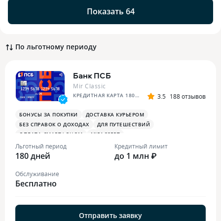
Показать 64
По льготному периоду
Банк ПСБ
Mir Classic
КРЕДИТНАЯ КАРТА 180 ДНЕЙ БЕЗ %
3.5
188 отзывов
БОНУСЫ ЗА ПОКУПКИ
ДОСТАВКА КУРЬЕРОМ
БЕЗ СПРАВОК О ДОХОДАХ
ДЛЯ ПУТЕШЕСТВИЙ
ОПЛАТА СМАРТФОНОМ
MIRACCEPT
БОНУСЫ ЗА МЕДИЦИНСКИЕ УСЛУГИ
Льготный период
Кредитный лимит
180 дней
до 1 млн ₽
Обслуживание
Бесплатно
Отправить заявку