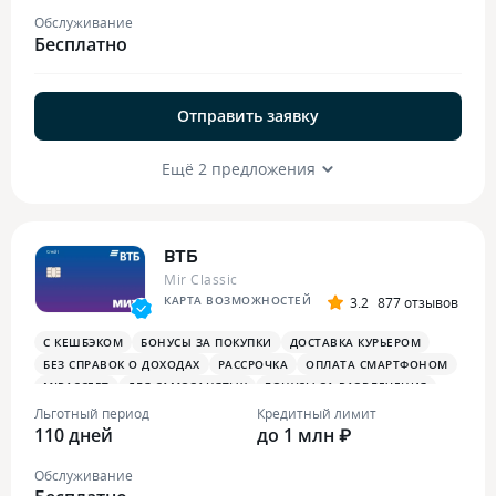
Обслуживание
Бесплатно
Отправить заявку
Ещё 2 предложения
ВТБ
Mir Classic
КАРТА ВОЗМОЖНОСТЕЙ
3.2
877 отзывов
С КЕШБЭКОМ
БОНУСЫ ЗА ПОКУПКИ
ДОСТАВКА КУРЬЕРОМ
БЕЗ СПРАВОК О ДОХОДАХ
РАССРОЧКА
ОПЛАТА СМАРТФОНОМ
MIRACCEPT
ДЛЯ САМОЗАНЯТЫХ
БОНУСЫ ЗА РАЗВЛЕЧЕНИЯ
ПЛАТЕЖНЫЙ СТИКЕР
Льготный период
Кредитный лимит
110 дней
до 1 млн ₽
Обслуживание