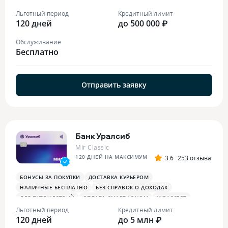
БОНУСЫ В РЕСТОРАНАХ
ПЛАТЕЖНЫЙ СТИКЕР
Льготный период
Кредитный лимит
120 дней
до 500 000 ₽
Обслуживание
Бесплатно
Отправить заявку
Банк Уралсиб
Mir Classic
120 ДНЕЙ НА МАКСИМУМ
3.6
253 отзыва
БОНУСЫ ЗА ПОКУПКИ
ДОСТАВКА КУРЬЕРОМ
НАЛИЧНЫЕ БЕСПЛАТНО
БЕЗ СПРАВОК О ДОХОДАХ
ДЛЯ ПУТЕШЕСТВИЙ
ОПЛАТА СМАРТФОНОМ
MIRACCEPT
Льготный период
Кредитный лимит
120 дней
до 5 млн ₽